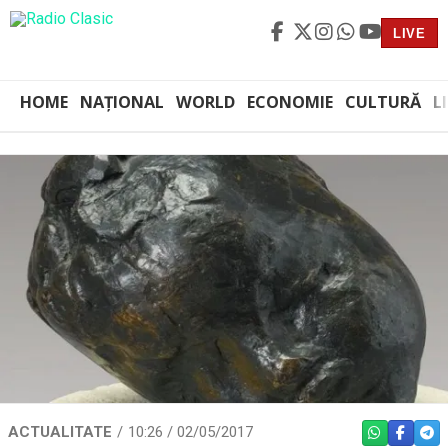
LIVE
HOME
NAȚIONAL
WORLD
ECONOMIE
CULTURĂ
L
ACTUALITATE
10:26 / 02/05/2017
WHATSAPP
FACEBO
TEL