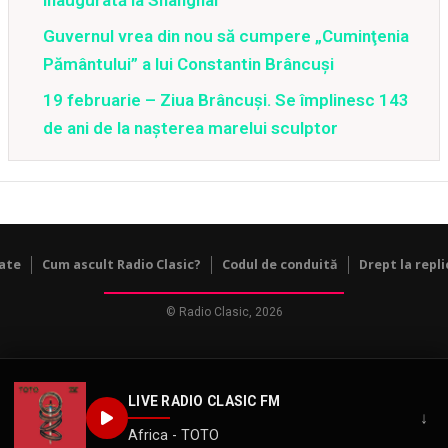
Guvernul vrea din nou să cumpere „Cuminţenia
Pământului” a lui Constantin Brâncuşi
19 februarie – Ziua Brâncuşi. Se împlinesc 143
de ani de la naşterea marelui sculptor
tate
Cum ascult Radio Clasic?
Codul de conduită
Drept la repli
© Radio Clasic, 2026
LIVE RADIO CLASIC FM
↓
Africa - TOTO