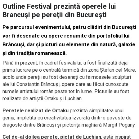
Outline Festival prezintă operele lui
Brancuși pe pereții din București
Pe parcursul evenimentului, patru clădiri din București
vor fi desenate cu opere renumite din portofoliul lui
Brâncuși, dar și picturi cu elemente din natură, galaxie
și din tradiția romanească.
Până în prezent, în cadrul fesivalului, a fost finalizată deja
prima lucrare pe o centrală termică din zona Ștefan cel Mare,
acolo unde pereții au fost desenați cu faimoasele sculpturi
ale lui Constantin Brâncuși, opere care au făcut cunoscute
numele artistului român peste tot în lume. Picturile au fost
realizate de artiștii Ortaku și Luchian.
Peretele realizat de Ortaku
prezintă simplitatea unui
geniu, împletită cu creativitatea izvorâtă dintr-o poveste de
dragoste dintre Brâncuși și pictorița maghiară Margit Pogany.
Cel de-al doilea perete, pictat de Luchian
, este inspirat