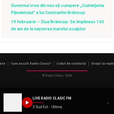
Guvernul vrea din nou să cumpere „Cuminţenia
Pământului” a lui Constantin Brâncuşi
19 februarie – Ziua Brâncuşi. Se împlinesc 143
de ani de la naşterea marelui sculptor
tate
Cum ascult Radio Clasic?
Codul de conduită
Drept la repli
© Radio Clasic, 2026
LIVE RADIO CLASIC FM
↓
3 Sud Est - Ultima