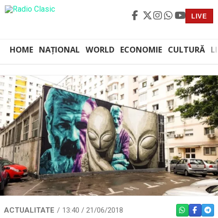
LIVE
HOME
NAȚIONAL
WORLD
ECONOMIE
CULTURĂ
L
ACTUALITATE
13:40 / 21/06/2018
WHATSAPP
FACEBO
TEL