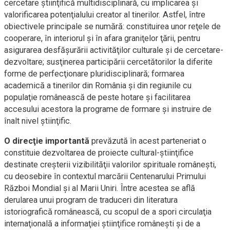
cercetare ştiinţifică multidisciplinară, cu implicarea şi
valorificarea potenţialului creator al tinerilor. Astfel, între
obiectivele principale se numără: constituirea unor reţele de
cooperare, în interiorul şi în afara graniţelor ţării, pentru
asigurarea desfăşurării activităţilor culturale şi de cercetare-
dezvoltare; susţinerea participării cercetătorilor la diferite
forme de perfecţionare pluridisciplinară; formarea
academică a tinerilor din România şi din regiunile cu
populaţie românească de peste hotare şi facilitarea
accesului acestora la programe de formare şi instruire de
înalt nivel ştiinţific.
O direcţie importantă
prevăzută în acest parteneriat o
constituie dezvoltarea de proiecte cultural-ştiinţifice
destinate creşterii vizibilităţii valorilor spirituale româneşti,
cu deosebire în contextul marcării Centenarului Primului
Război Mondial şi al Marii Uniri. Între acestea se află
derularea unui program de traduceri din literatura
istoriografică românească, cu scopul de a spori circulaţia
internaţională a informaţiei ştiinţifice româneşti şi de a