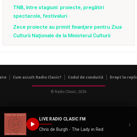
TNB, între stagiuni: proiecte, pregătiri
spectacole, festivaluri
Zece proiecte au primit finanţare pentru Ziua
Culturii Naţionale de la Ministerul Culturii
tate
Cum ascult Radio Clasic?
Codul de conduită
Drept la repli
© Radio Clasic, 2026
LIVE RADIO CLASIC FM
↓
Chris de Burgh - The Lady in Red