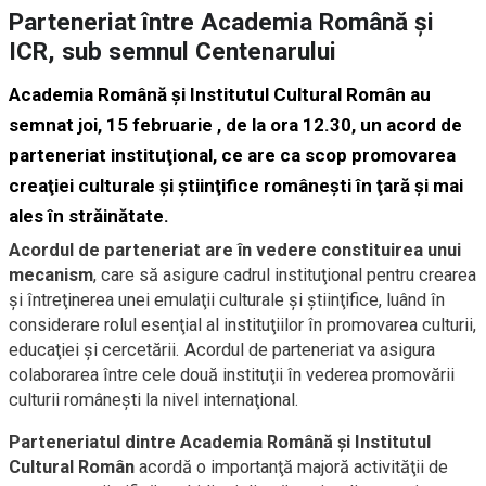
Parteneriat între Academia Română şi
ICR, sub semnul Centenarului
Academia Română şi Institutul Cultural Român au
semnat joi, 15 februarie , de la ora 12.30, un acord de
parteneriat instituţional, ce are ca scop promovarea
creaţiei culturale şi ştiinţifice româneşti în ţară şi mai
ales în străinătate.
Acordul de parteneriat are în vedere constituirea unui
mecanism
, care să asigure cadrul instituţional pentru crearea
şi întreţinerea unei emulaţii culturale şi ştiinţifice, luând în
considerare rolul esenţial al instituţiilor în promovarea culturii,
educaţiei şi cercetării. Acordul de parteneriat va asigura
colaborarea între cele două instituţii în vederea promovării
culturii româneşti la nivel internaţional.
Parteneriatul dintre Academia Română şi Institutul
Cultural Român
acordă o importanţă majoră activităţii de