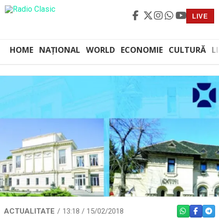
LIVE
HOME
NAȚIONAL
WORLD
ECONOMIE
CULTURĂ
L
ACTUALITATE
13:18 / 15/02/2018
WHATSAPP
FACEBO
TEL