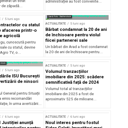
generat un strat
administrației au fost convenite...
v de zăpadă...
Sursă foto: Shutterstock
E
5 luni ago
ACTUALITATE
5 luni ago
ntractelor cu statul
Bărbat condamnat la 20 de ani
e afacerea printr-o
de închisoare pentru violul
e agricolă
fiicei partenerei sale
gu, cunoscută pentru
Un bărbat din Arad a fost condamnat
sale cu statul, devine
la 20 de ani de închisoare pentru...
 Agro TV, o...
rstock
ACTUALITATE
5 luni ago
E
5 luni ago
Volumul tranzacțiilor
rile ISU București
imobiliare din 2025: scădere
ertizării de ninsori
semnificativă față de 2024
Volumul total al tranzacțiilor
l General pentru Situații
imobiliare din 2025 a fost de
a emis recomandări
aproximativ 525 de milioane...
ție, în urma avertizării...
E
6 luni ago
ACTUALITATE
6 luni ago
 Justiției anunță
Noul interes pentru fostul