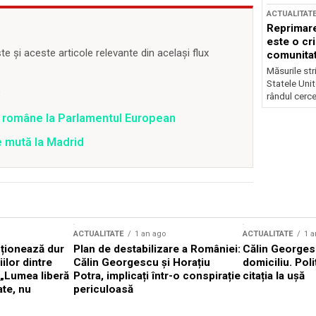
ACTUALITAT
Reprimare
este o cri
 și aceste articole relevante din același flux
comunitate
Măsurile stri
Statele Unit
B
rândul cerce
i române la Parlamentul European
se mută la Madrid
ACTUALITATE
1 an ago
ACTUALITATE
1 a
cționează dur
Plan de destabilizare a României:
Călin Georgesc
ilor dintre
Călin Georgescu și Horațiu
domiciliu. Poli
 „Lumea liberă
Potra, implicați într-o conspirație
citația la ușă
ate, nu
periculoasă