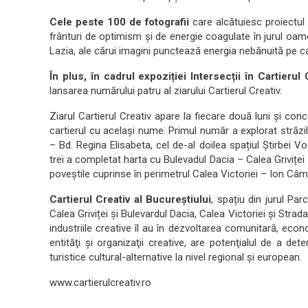
Cele peste 100 de fotografii
care alcătuiesc proiectul
frânturi de optimism și de energie coagulate în jurul oameni
Lazia, ale cărui imagini punctează energia nebănuită pe care 
În plus, în cadrul expoziției Intersecții în Cartierul 
lansarea numărului patru al ziarului Cartierul Creativ.
Ziarul Cartierul Creativ apare la fiecare două luni și conc
cartierul cu același nume. Primul număr a explorat străzil
– Bd. Regina Elisabeta, cel de-al doilea spațiul Știrbei 
trei a completat harta cu Bulevadul Dacia – Calea Grivițe
poveștile cuprinse în perimetrul Calea Victoriei – Ion Câ
Cartierul Creativ al Bucureștiului
, spațiu din jurul Par
Calea Griviței și Bulevardul Dacia, Calea Victoriei și Str
industriile creative îl au în dezvoltarea comunitară, eco
entităţi și organizaţii creative, are potenţialul de a det
turistice cultural-alternative la nivel regional și european.
www.cartierulcreativ.ro