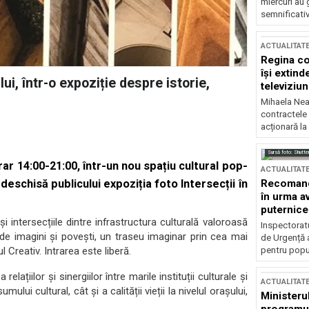
miercuri au 
semnificati
ACTUALITAT
Regina co
își extind
ui, într-o expoziție despre istorie,
televiziun
Mihaela Nea
contractele 
acționară la
Sursă foto: Shutte
ar 14:00-21:00, într-un nou spațiu cultural pop-
ACTUALITAT
Recomandă
i deschisă publicului expoziția foto Intersecții în
în urma av
puternice
i intersecțiile dintre infrastructura culturală valoroasă
Inspectoratu
 de imagini și povești, un traseu imaginar prin cea mai
de Urgență 
pentru popula
 Creativ. Intrarea este liberă.
relațiilor și sinergiilor între marile instituții culturale și
ACTUALITAT
lui cultural, cât și a calității vieții la nivelul orașului,
Ministerul