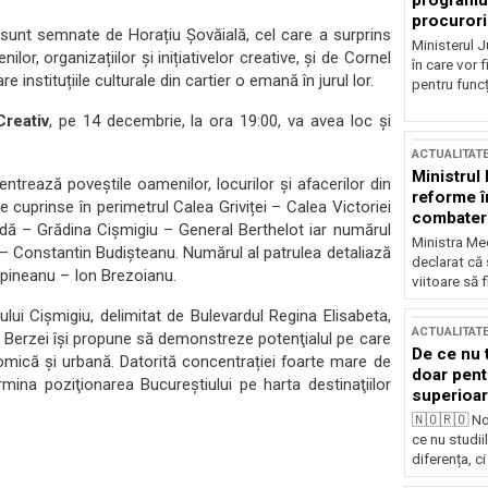
programul
procurori
 sunt semnate de Horațiu Șovăială, cel care a surprins
Ministerul Ju
lor, organizațiilor și inițiativelor creative, și de Cornel
în care vor f
instituțiile culturale din cartier o emană în jurul lor.
pentru funcți
Creativ
, pe 14 decembrie, la ora 19:00, va avea loc și
ACTUALITAT
Ministrul
entrează poveștile oamenilor, locurilor și afacerilor din
reforme î
e cuprinse în perimetrul Calea Griviței – Calea Victoriei
combaterea
Vodă – Grădina Cișmigiu – General Berthelot iar numărul
Ministra Med
i – Constantin Budișteanu.
Numărul al patrulea detaliază
declarat că
mpineanu – Ion Brezoianu.
viitoare să 
cului Cișmigiu, delimitat de Bulevardul Regina Elisabeta,
ACTUALITAT
ada Berzei își propune să demonstreze potenţialul pe care
De ce nu 
nomică și urbană. Datorită concentrației foarte mare de
doar pentr
ermina poziţionarea Bucureștiului pe harta destinaţiilor
superioar
🇳🇴🇷🇴 No
ce nu studii
diferența, ci