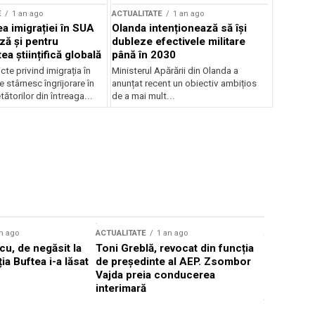
E
1 an ago
ACTUALITATE
1 an ago
a imigrației în SUA
Olanda intenționează să își
ză și pentru
dubleze efectivele militare
a științifică globală
până în 2030
cte privind imigrația în
Ministerul Apărării din Olanda a
e stârnesc îngrijorare în
anunțat recent un obiectiv ambițios
tătorilor din întreaga...
de a mai mult...
n ago
ACTUALITATE
1 an ago
ACTUALITATE
u, de negăsit la
Toni Greblă, revocat din funcția
Ilie Boloj
ția Buftea i-a lăsat
de președinte al AEP. Zsombor
alegerilor
Vajda preia conducerea
constituți
interimară
concentră
viitoarelo