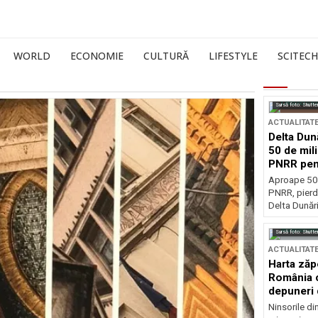
WORLD
ECONOMIE
CULTURĂ
LIFESTYLE
SCITECH
Sursă foto: Shutte
ACTUALITAT
Delta Dun
50 de mil
PNRR pen
esențiale
Aproape 50 
PNRR, pierdu
Delta Dunării
Sursă foto: Shutte
ACTUALITAT
Harta zăp
România c
depuneri 
Ninsorile di