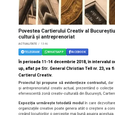
Povestea Cartierului Creativ al Bucureștiul
cultură și antreprenoriat
ACTUALITATE
13:46
TELEGRAM
WHATSAPP
FACEBOOK
În perioada 11-14 decembrie 2018, în intervalul or
up, aflat pe Str. General Christian Tell nr. 23, va f
Cartierul Creativ.
Proiectul își propune să evidențieze contrastul,
dar ș
și antreprenoriatul creativ actual, prezentând o colecție
efervescentă zonă creativ-culturală din București, Cartierul
Expoziția urmărește totodată modul
în care dezvoltarea 
organizațiile creative poate genera atât o creștere a consumu
creând locuitorilor o percepție mai bună asupra acestuia.