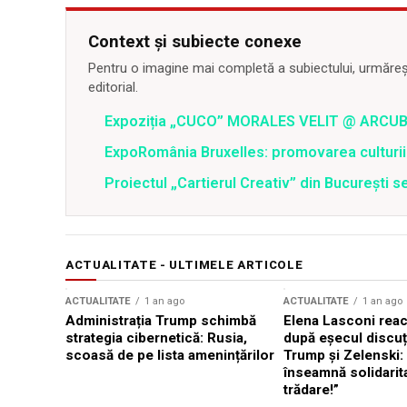
Context și subiecte conexe
Pentru o imagine mai completă a subiectului, urmărește
editorial.
Expoziția „CUCO” MORALES VELIT @ ARCU
ExpoRomânia Bruxelles: promovarea culturi
Proiectul „Cartierul Creativ” din București 
ACTUALITATE - ULTIMELE ARTICOLE
ACTUALITATE
1 an ago
ACTUALITATE
1 an ago
Administrația Trump schimbă
Elena Lasconi rea
strategia cibernetică: Rusia,
după eșecul discuți
scoasă de pe lista amenințărilor
Trump și Zelenski:
înseamnă solidarit
trădare!”