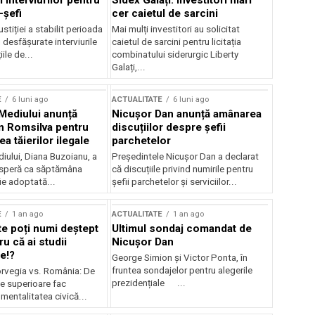
 interviurilor pentru
Sidex Galați: Investitori mari
-șefi
cer caietul de sarcini
stiției a stabilit perioada
Mai mulți investitori au solicitat
i desfășurate interviurile
caietul de sarcini pentru licitația
ile de...
combinatului siderurgic Liberty
Galați,...
E
6 luni ago
ACTUALITATE
6 luni ago
 Mediului anunță
Nicușor Dan anunță amânarea
n Romsilva pentru
discuțiilor despre șefii
 tăierilor ilegale
parchetelor
iului, Diana Buzoianu, a
Președintele Nicușor Dan a declarat
 speră ca săptămâna
că discuțiile privind numirile pentru
fie adoptată...
șefii parchetelor și serviciilor...
E
1 an ago
ACTUALITATE
1 an ago
te poți numi deștept
Ultimul sondaj comandat de
u că ai studii
Nicușor Dan
e!?
George Simion și Victor Ponta, în
fruntea sondajelor pentru alegerile
rvegia vs. România: De
prezidențiale ...
le superioare fac
 mentalitatea civică...