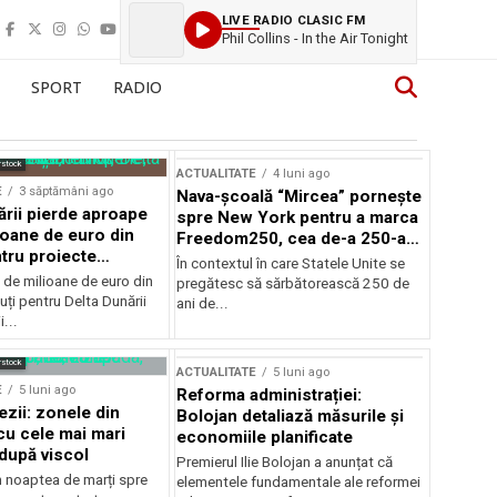
LIVE RADIO CLASIC FM
Phil Collins - In the Air Tonight
SPORT
RADIO
rstock
ACTUALITATE
4 luni ago
E
3 săptămâni ago
Nava-școală “Mircea” pornește
ării pierde aproape
spre New York pentru a marca
ioane de euro din
Freedom250, cea de-a 250-a
tru proiecte
aniversare a Statelor Unite
În contextul în care Statele Unite se
de milioane de euro din
pregătesc să sărbătorească 250 de
ți pentru Delta Dunării
ani de...
...
rstock
ACTUALITATE
5 luni ago
E
5 luni ago
Reforma administrației:
ezii: zonele din
Bolojan detaliază măsurile și
u cele mai mari
economiile planificate
după viscol
Premierul Ilie Bolojan a anunțat că
n noaptea de marți spre
elementele fundamentale ale reformei