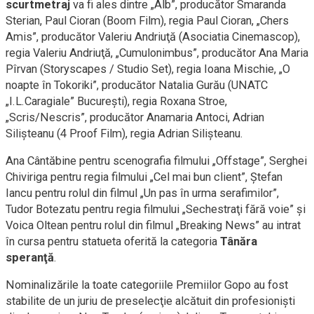
scurtmetraj
va fi ales dintre „Alb”, producător Smaranda
Sterian, Paul Cioran (Boom Film), regia Paul Cioran, „Chers
Amis”, producător Valeriu Andriuţă (Asociatia Cinemascop),
regia Valeriu Andriuţă, „Cumulonimbus”, producător Ana Maria
Pîrvan (Storyscapes / Studio Set), regia Ioana Mischie, „O
noapte în Tokoriki”, producător Natalia Gurău (UNATC
„I.L.Caragiale” Bucureşti), regia Roxana Stroe,
„Scris/Nescris”, producător Anamaria Antoci, Adrian
Silişteanu (4 Proof Film), regia Adrian Silişteanu.
Ana Cântăbine pentru scenografia filmului „Offstage”, Serghei
Chiviriga pentru regia filmului „Cel mai bun client”, Ştefan
Iancu pentru rolul din filmul „Un pas în urma serafimilor”,
Tudor Botezatu pentru regia filmului „Sechestraţi fără voie” şi
Voica Oltean pentru rolul din filmul „Breaking News” au intrat
în cursa pentru statueta oferită la categoria
Tânăra
speranţă
.
Nominalizările la toate categoriile Premiilor Gopo au fost
stabilite de un juriu de preselecţie alcătuit din profesionişti