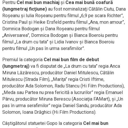
Pentru
Cel mai bun machiaj
şi
Cea mai bună coafură
(lungmetraj ficţiune)
au fost nominalizaţi Cătălin Ciutu, Dana
Roşeanu şi Iulia Roşeanu pentru filmul „6,9 pe scara Richter”,
Cristina Paul şi Heike Ersfeld pentru filmul „Ana, mon amour”,
Domnica Bodogan şi Dana Roşeanu pentru filmul
„Aniversarea”, Domnica Bodogan şi Bianca Boeroiu pentru
filmul „La drum cu tata” şi Lidia Ivanov şi Bianca Boeroiu
pentru filmul „Un pas în urma serafimilor”.
Premiul la categoria
Cel mai bun film de debut
(lungmetraj)
va fi disputat de „La drum cu tata” regia Anca
Miruna Lăzărescu, producător Daniel Mitulescu, Cătălin
Mitulescu (Strada Film), „Mariţa” regia Cristi Iftime,
producător Ada Solomon, Radu Stancu (Hi Film Productions),
„Meda sau Partea nu prea fericită a lucrurilor” regia Emanuel
Pârvu, producător Miruna Berescu (Asociaţia FAMart), şi „Un
pas în urma serafimilor” regia Daniel Sandu, producător Ada
Solomon, Ioana Drăghici (Hi Film Productions).
Câştigătorul statuetei Gopo la categoria
Cel mai bun