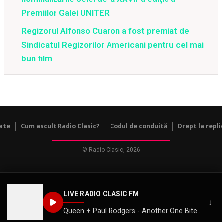
Premiilor Galei UNITER
Regizorul Alfonso Cuaron a fost premiat de
Sindicatul Regizorilor Americani pentru cel mai
bun film
tate
Cum ascult Radio Clasic?
Codul de conduită
Drept la repli
© Radio Clasic, 2026
LIVE RADIO CLASIC FM
↓
Queen + Paul Rodgers - Another One Bites the Dust