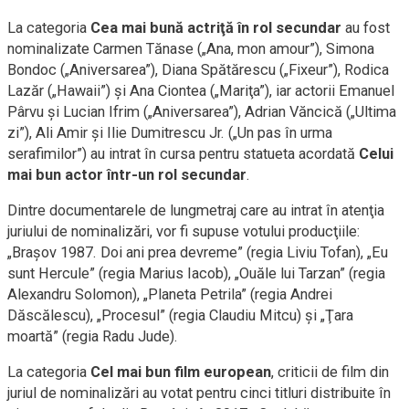
La categoria
Cea mai bună actriţă în rol secundar
au fost
nominalizate Carmen Tănase („Ana, mon amour”), Simona
Bondoc („Aniversarea”), Diana Spătărescu („Fixeur”), Rodica
Lazăr („Hawaii”) şi Ana Ciontea („Mariţa”), iar actorii Emanuel
Pârvu şi Lucian Ifrim („Aniversarea”), Adrian Văncică („Ultima
zi”), Ali Amir şi Ilie Dumitrescu Jr. („Un pas în urma
serafimilor”) au intrat în cursa pentru statueta acordată
Celui
mai bun actor într-un rol secundar
.
Dintre documentarele de lungmetraj care au intrat în atenţia
juriului de nominalizări, vor fi supuse votului producţiile:
„Braşov 1987. Doi ani prea devreme” (regia Liviu Tofan), „Eu
sunt Hercule” (regia Marius Iacob), „Ouăle lui Tarzan” (regia
Alexandru Solomon), „Planeta Petrila” (regia Andrei
Dăscălescu), „Procesul” (regia Claudiu Mitcu) şi „Ţara
moartă” (regia Radu Jude).
La categoria
Cel mai bun film european
, criticii de film din
juriul de nominalizări au votat pentru cinci titluri distribuite în