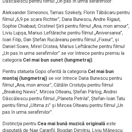
Dăscălescu pentru filmul „Un pas în urma serafimilor”.
Aleksander Simeonov, Tamas Szekely, Florin Tăbăcaru pentru
filmul „6,9 pe scara Richter”, Dana Bunescu, Andre Rigaut,
Sophie Chiabaut, Cristinel Şirli pentru filmul „Ana, mon amour”,
Liviu Lupşa, Marius Leftărache pentru filmul „Aniversarea”,
Ioan Filip, Dan Ştefan Rucăreanu pentru filmul „Fixeur”, şi
Daniel Soare, Mirel Cristea, Marius Leftărache pentru filmul
„Un pas în urma serafimilor” se vor întrece pentru premiu la
categoria
Cel mai bun sunet (lungmetraj)
.
Pentru statueta Gopo oferită la categoria
Cel mai bun
montaj (lungmetraj)
se vor întrece Dana Bunescu pentru
filmul „Ana, mon amour”, Cătălin Cristuţiu pentru filmul
„Breaking News”, Mircea Olteanu, Ştefan Pârlog, Andrei
Dăscălescu pentru filmul „Planeta Petrila”, Ştefan-Ioan Tatu
pentru filmul „Ultima zi” şi Mircea Olteanu pentru filmul „Un
pas în urma serafimilor”.
Distincţia pentru
Cea mai bună muzică originală
este
disputată de Nae Caranfil, Bogdan Dimitriu, Liviu Mănescu