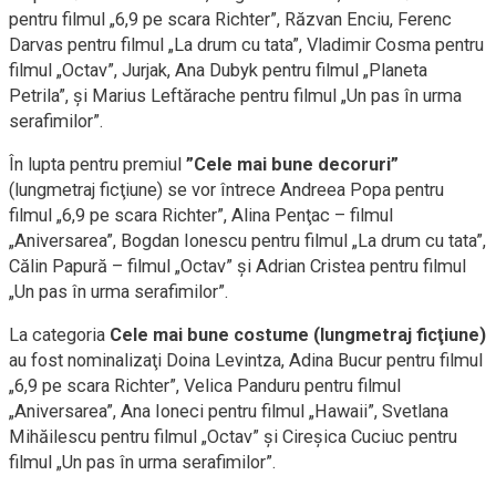
pentru filmul „6,9 pe scara Richter”, Răzvan Enciu, Ferenc
Darvas pentru filmul „La drum cu tata”, Vladimir Cosma pentru
filmul „Octav”, Jurjak, Ana Dubyk pentru filmul „Planeta
Petrila”, şi Marius Leftărache pentru filmul „Un pas în urma
serafimilor”.
În lupta pentru premiul
”Cele mai bune decoruri”
(lungmetraj ficţiune) se vor întrece Andreea Popa pentru
filmul „6,9 pe scara Richter”, Alina Penţac – filmul
„Aniversarea”, Bogdan Ionescu pentru filmul „La drum cu tata”,
Călin Papură – filmul „Octav” şi Adrian Cristea pentru filmul
„Un pas în urma serafimilor”.
La categoria
Cele mai bune costume (lungmetraj ficţiune)
au fost nominalizaţi Doina Levintza, Adina Bucur pentru filmul
„6,9 pe scara Richter”, Velica Panduru pentru filmul
„Aniversarea”, Ana Ioneci pentru filmul „Hawaii”, Svetlana
Mihăilescu pentru filmul „Octav” şi Cireşica Cuciuc pentru
filmul „Un pas în urma serafimilor”.