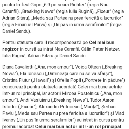
pentru trofeul Gopo „6,9 pe scara Richter” (regia Nae
Caranfil), „Breaking News” (regia Iulia Rugină), „Fixeur” (regia
Adrian Sitaru), „Meda sau Partea nu prea fericită a lucrurilor”
(regia Emanuel Pârvu) şi „Un pas în urma serafimilor” (regia
Daniel Sandu).
Pentru statueta care îl recompensează pe
Cel mai bun
regizor
în cursă au intrat Nae Caranfil, Călin Peter Netzer,
Iulia Rugină, Adrian Sitaru şi Daniel Sandu.
Diana Cavaliotti („Ana, mon amour”), Voica Oltean („Breaking
News”), Ela Ionescu („Dimineaţa care nu se va sfârşi”),
Cristina Flutur („Hawaii”) şi Ofelia Popii („Portrete în pădure”)
concurează pentru statueta acordată Celei mai bune actriţe
într-un rol principal, iar actorii Mircea Postelnicu („Ana, mon
amour”), Andi Vasluianu („Breaking News”), Tudor Aaron
Istodor („Fixeur”), Alexandru Potocean („Mariţa”), Şerban
Pavlu („Meda sau Partea nu prea fericită a lucrurilor”) şi Vlad
Ivanov („Un pas în urma serafimilor”) au intrat în cursa pentru
premiul acordat
Celui mai bun actor într-un rol principal
.