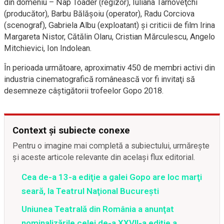
din domeniu – Nap Toader (regizor), Iuliana Tarnoveţchi
(producător), Barbu Bălăşoiu (operator), Radu Corciova
(scenograf), Gabriela Albu (exploatant) şi criticii de film Irina
Margareta Nistor, Cătălin Olaru, Cristian Mărculescu, Angelo
Mitchievici, Ion Indolean.
În perioada următoare, aproximativ 450 de membri activi din
industria cinematografică românească vor fi invitaţi să
desemneze câştigătorii trofeelor Gopo 2018.
Context și subiecte conexe
Pentru o imagine mai completă a subiectului, urmărește
și aceste articole relevante din același flux editorial.
Cea de-a 13-a ediţie a galei Gopo are loc marţi
seară, la Teatrul Naţional Bucureşti
Uniunea Teatrală din România a anunţat
nominalizările celei de-a XXVII-a ediţie a