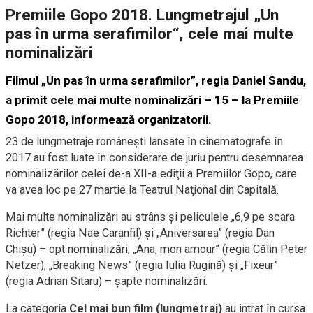
Premiile Gopo 2018. Lungmetrajul „Un
pas în urma serafimilor“, cele mai multe
nominalizări
Filmul „Un pas în urma serafimilor”, regia Daniel Sandu,
a primit cele mai multe nominalizări – 15 – la Premiile
Gopo 2018, informează organizatorii.
23 de lungmetraje româneşti lansate în cinematografe în
2017 au fost luate în considerare de juriu pentru desemnarea
nominalizărilor celei de-a XII-a ediţii a Premiilor Gopo, care
va avea loc pe 27 martie la Teatrul Naţional din Capitală.
Mai multe nominalizări au strâns şi peliculele „6,9 pe scara
Richter” (regia Nae Caranfil) şi „Aniversarea” (regia Dan
Chişu) – opt nominalizări, „Ana, mon amour” (regia Călin Peter
Netzer), „Breaking News” (regia Iulia Rugină) şi „Fixeur”
(regia Adrian Sitaru) – şapte nominalizări.
La categoria
Cel mai bun film (lungmetraj)
au intrat în cursa