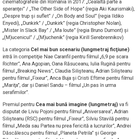
cinematografele din România în 2017: „Cealaltă parte a
speranţei” / „The Other Side of Hope” (regia Aki Kaurismäki),
„Despre trup şi suflet” / „On Body and Soul” (regia Ildiko
Enyedi), „Dunkirk” / „Dunkirk” (regia Christopher Nolan),
„Mister în Slack Bay” / „Ma loute” (regia Bruno Dumont) şi
„(M)ucenicul” / „(M)uchenik” (regia Kirill Serebrennikov).
La categoria
Cel mai bun scenariu (lungmetraj ficţiune)
intră în competiţie Nae Caranfil pentru filmul „6,9 pe scara
Richter”, Ana Agopian, Oana Răsuceanu, Iulia Rugină pentru
filmul „Breaking News”, Claudia Silişteanu, Adrian Silişteanu
pentru filmul „Fixeur”, Anca Buja şi Cristi Eftime pentru filmul
„Mariţa”, dar şi Daniel Sandu – filmul „Un pas în urma
serafimilor”.
Premiul pentru
Cea mai bună imagine (lungmetraj)
va fi
disputat de Liviu Pojoni pentru filmul „Aniversarea”, Adrian
Silişteanu (RSC) pentru filmul „Fixeur”, Silviu Stavilă pentru
filmul „Meda sau Partea nu prea fericită a lucrurilor”, Andrei
Dăscălescu pentru filmul „Planeta Petrila” şi George