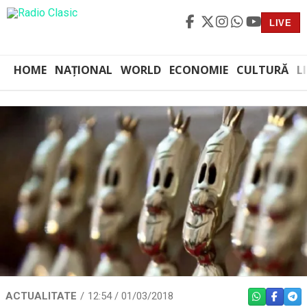
LIVE
HOME
NAȚIONAL
WORLD
ECONOMIE
CULTURĂ
L
ACTUALITATE
12:54 / 01/03/2018
WHATSAPP
FACEBO
TEL