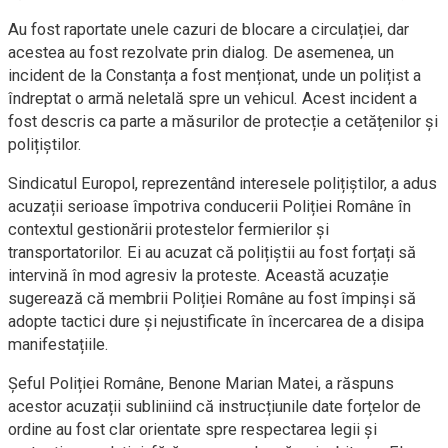
Au fost raportate unele cazuri de blocare a circulației, dar
acestea au fost rezolvate prin dialog. De asemenea, un
incident de la Constanța a fost menționat, unde un polițist a
îndreptat o armă neletală spre un vehicul. Acest incident a
fost descris ca parte a măsurilor de protecție a cetățenilor și
polițiștilor.
Sindicatul Europol, reprezentând interesele polițiștilor, a adus
acuzații serioase împotriva conducerii Poliției Române în
contextul gestionării protestelor fermierilor și
transportatorilor. Ei au acuzat că polițiștii au fost forțați să
intervină în mod agresiv la proteste. Această acuzație
sugerează că membrii Poliției Române au fost împinși să
adopte tactici dure și nejustificate în încercarea de a disipa
manifestațiile.
Șeful Poliției Române, Benone Marian Matei, a răspuns
acestor acuzații subliniind că instrucțiunile date forțelor de
ordine au fost clar orientate spre respectarea legii și