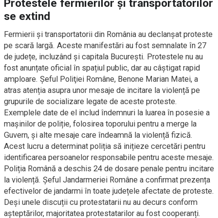
Protestele fermierilor și transportatorilor
se extind
Fermierii și transportatorii din România au declanșat proteste
pe scară largă. Aceste manifestări au fost semnalate în 27
de județe, incluzând și capitala București. Protestele nu au
fost anunțate oficial în spațiul public, dar au câștigat rapid
amploare. Şeful Poliţiei Române, Benone Marian Matei, a
atras atenția asupra unor mesaje de incitare la violență pe
grupurile de socializare legate de aceste proteste.
Exemplele date de el includ îndemnuri la luarea în posesie a
mașinilor de poliție, folosirea toporului pentru a merge la
Guvern, și alte mesaje care îndeamnă la violență fizică.
Acest lucru a determinat poliția să inițieze cercetări pentru
identificarea persoanelor responsabile pentru aceste mesaje.
Poliția Română a deschis 24 de dosare penale pentru incitare
la violență. Șeful Jandarmeriei Române a confirmat prezența
efectivelor de jandarmi în toate județele afectate de proteste.
Deși unele discuții cu protestatarii nu au decurs conform
așteptărilor, majoritatea protestatarilor au fost cooperanți.