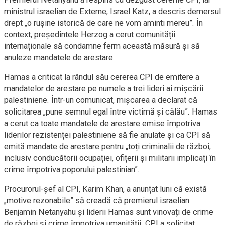
ministrul israelian de Externe, Israel Katz, a descris demersul
drept „o rușine istorică de care ne vom aminti mereu”. În
context, președintele Herzog a cerut comunității
internaționale să condamne ferm această măsură și să
anuleze mandatele de arestare.
Hamas a criticat la rândul său cererea CPI de emitere a
mandatelor de arestare pe numele a trei lideri ai mișcării
palestiniene. Într-un comunicat, mișcarea a declarat că
solicitarea „pune semnul egal între victimă și călău”. Hamas
a cerut ca toate mandatele de arestare emise împotriva
liderilor rezistenței palestiniene să fie anulate și ca CPI să
emită mandate de arestare pentru „toți criminalii de război,
inclusiv conducătorii ocupației, ofițerii și militarii implicați în
crime împotriva poporului palestinian”.
Procurorul-șef al CPI, Karim Khan, a anunțat luni că există
„motive rezonabile” să creadă că premierul israelian
Benjamin Netanyahu și liderii Hamas sunt vinovați de crime
de război și crime împotriva umanității. CPI a solicitat