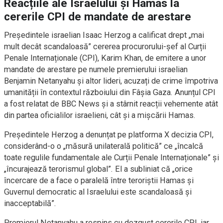
Reacțiile ale Israelului și Hamas la
cererile CPI de mandate de arestare
Președintele israelian Isaac Herzog a calificat drept „mai
mult decât scandaloasă” cererea procurorului-șef al Curții
Penale Internaționale (CPI), Karim Khan, de emitere a unor
mandate de arestare pe numele premierului israelian
Benjamin Netanyahu și altor lideri, acuzați de crime împotriva
umanității în contextul războiului din Fâșia Gaza. Anunțul CPI
a fost relatat de BBC News și a stârnit reacții vehemente atât
din partea oficialilor israelieni, cât și a mișcării Hamas.
Președintele Herzog a denunțat pe platforma X decizia CPI,
considerând-o o „măsură unilaterală politică” ce „încalcă
toate regulile fundamentale ale Curții Penale Internaționale” și
„încurajează terorismul global”. El a subliniat că „orice
încercare de a face o paralelă între teroriștii Hamas și
Guvernul democratic al Israelului este scandaloasă și
inacceptabilă”.
Premierul Netanyahu a respins cu dezgust cererile CPI, iar