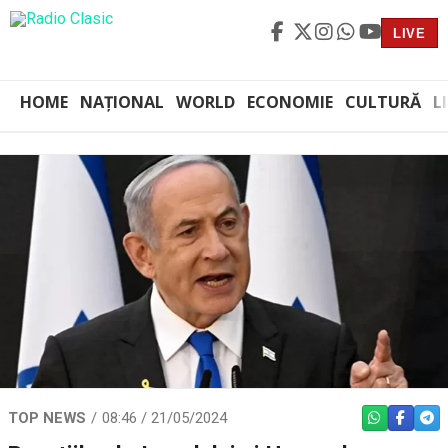
LIVE
HOME
NAȚIONAL
WORLD
ECONOMIE
CULTURĂ
L
TOP NEWS
08:46 / 21/05/2024
WHATSAPP
FACEBO
TEL