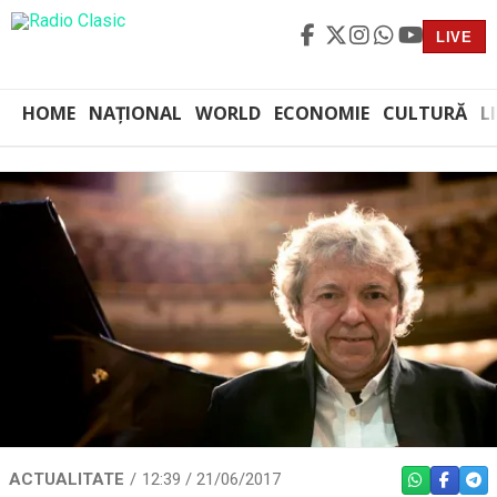
LIVE
HOME
NAȚIONAL
WORLD
ECONOMIE
CULTURĂ
L
ACTUALITATE
12:39 / 21/06/2017
WHATSAPP
FACEBO
TEL