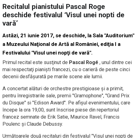
Recitalul pianistului Pascal Roge
deschide festivalul ‘Visul unei nopti de
vară’
Astăzi, 21 iunie 2017, se deschide, la Sala "Auditorium"
a Muzeului Naţional de Artă al României, ediţia I a
Festivalului "Visul unei nopţi de vară".
Primul recital este susţinut de
Pascal Rogé
, unul dintre cei
mai respectaţi pianiști francezi, cu o carieră de peste cinci
decenii desfășurată pe marile scene ale lumii.
A concertat alături de orchestre prestigioase și a primit,
pentru înregistrarile sale, premii ''Gramophone'', ''Grand Prix
du Disque'' si ''Edison Award''. Pe afişul evenimentului, care
începe la ora 19,00, sunt înscrise piese din repertoriul
francez semnate de Erik Satie, Maurice Ravel, Francis
Poulenc şi Claude Debussy.
Următoarele două recitaluri din festivalul "Visul unei nopţi de