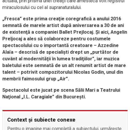
actuală, prin prisma unei creaţii care amestecă voit registrul
miraculosului cu cel al supranaturalului.
„Fresca” este prima creaţie coregrafică a anului 2016
semnată de marele artist după aniversarea a 30 de ani
de existenţă a companiei Ballet Prejlocaj. Şi aici, Angelin
Preljocaj a ales să colaboreze pentru costumele
spectacolului cu o importantă creatoare – Azzedine
Alaïa – descrisă de specialişti drept un „purtător de
cuvânt al modernităţii în lumea tradiţiilor”, iar muzica
baletului este semnată de un alt renumit artist de mare
talent – potrivit compozitorului Nicolas Godin, unul din
membrii faimosului grup „Air”.
Spectacolul este jucat pe scena Sălii Mari a Teatrului
Naţional „I.L. Caragiale” din Bucureşti.
Context și subiecte conexe
Pentru o imagine mai completă a subiectului, urmărește