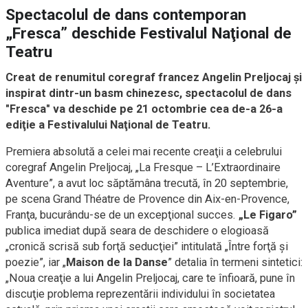
Spectacolul de dans contemporan
„Fresca” deschide Festivalul Naţional de
Teatru
Creat de renumitul coregraf francez Angelin Preljocaj şi
inspirat dintr-un basm chinezesc, spectacolul de dans
"Fresca" va deschide pe 21 octombrie cea de-a 26-a
ediţie a Festivalului Naţional de Teatru.
Premiera absolută a celei mai recente creaţii a celebrului
coregraf Angelin Preljocaj, „La Fresque – L’Extraordinaire
Aventure”, a avut loc săptămâna trecută, în 20 septembrie,
pe scena Grand Théatre de Provence din Aix-en-Provence,
Franţa, bucurându-se de un excepţional succes.
„Le Figaro”
publica imediat după seara de deschidere o elogioasă
„cronică scrisă sub forţă seducţiei” intitulată „Între forţă şi
poezie”, iar „
Maison de la Danse
” detalia în termeni sintetici:
„Noua creaţie a lui Angelin Preljocaj, care te înfioară, pune în
discuţie problema reprezentării individului în societatea