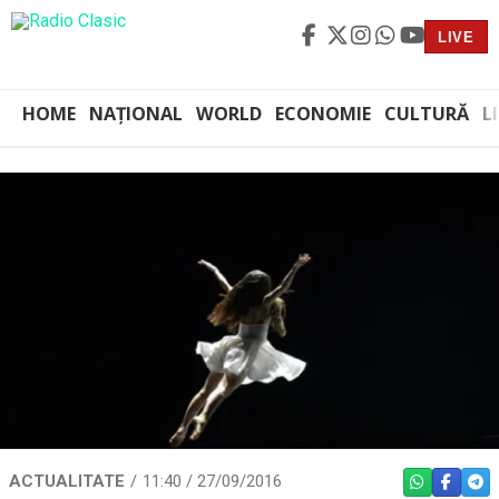
LIVE
HOME
NAȚIONAL
WORLD
ECONOMIE
CULTURĂ
L
ACTUALITATE
11:40 / 27/09/2016
WHATSAPP
FACEBO
TEL