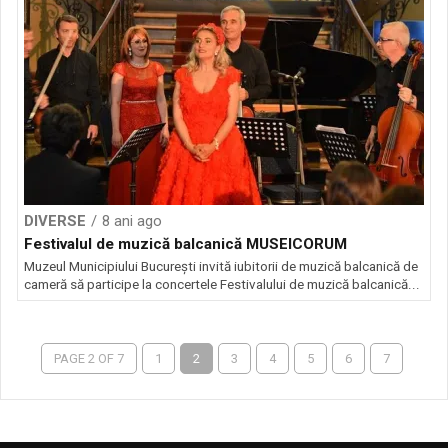
DIVERSE
8 ani ago
Festivalul de muzică balcanică MUSEICORUM
Muzeul Municipiului București invită iubitorii de muzică balcanică de
cameră să participe la concertele Festivalului de muzică balcanică...
PAGE 2 OF 7
1
2
3
4
5
6
7