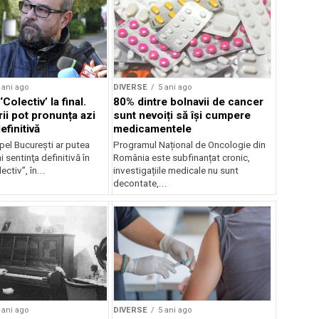
 ani ago
DIVERSE
5 ani ago
Colectiv’ la final.
80% dintre bolnavii de cancer
ii pot pronunța azi
sunt nevoiți să își cumpere
efinitivă
medicamentele
pel Bucureşti ar putea
Programul Național de Oncologie din
i sentinţa definitivă în
România este subfinanțat cronic,
ctiv”, în...
investigațiile medicale nu sunt
decontate,...
 ani ago
DIVERSE
5 ani ago