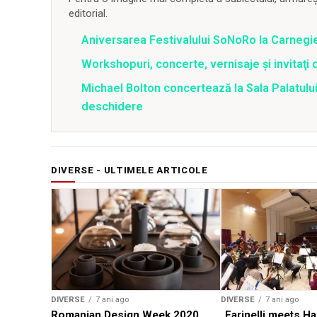
editorial.
Aniversarea Festivalului SoNoRo la Carnegie
Workshopuri, concerte, vernisaje şi invitaţi 
Michael Bolton concertează la Sala Palatului
deschidere
DIVERSE - ULTIMELE ARTICOLE
DIVERSE
7 ani ago
DIVERSE
7 ani ago
Romanian Design Week 2020
„Farinelli meets H