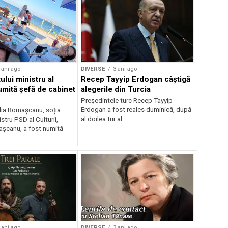
 ani ago
DIVERSE
3 ani ago
ului ministru al
Recep Tayyip Erdogan câștigă
umită șefă de cabinet
alegerile din Turcia
Preşedintele turc Recep Tayyip
Erdogan a fost reales duminică, după
ilia Romașcanu, soția
al doilea tur al...
stru PSD al Culturii,
șcanu, a fost numită
 ani ago
DIVERSE
3 ani ago