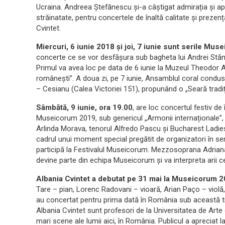
Ucraina. Andreea Ștefănescu și-a câștigat admirația și apr
străinatate, pentru concertele de înaltă calitate și prez
Cvintet.
Miercuri, 6 iunie 2018 și joi, 7 iunie sunt serile Mu
concerte ce se vor desfășura sub bagheta lui Andrei Stăncu
Primul va avea loc pe data de 6 iunie la Muzeul Theodor Am
românești”. A doua zi, pe 7 iunie, Ansamblul coral condu
– Cesianu (Calea Victoriei 151), propunând o „Seară tradi
Sâmbătă, 9 iunie, ora 19.00
, are loc concertul festiv de
Museicorum 2019, sub genericul „Armonii internaționale”, l
Arlinda Morava, tenorul Alfredo Pascu și Bucharest Ladies C
cadrul unui moment special pregătit de organizatori în se
participă la Festivalul Museicorum. Mezzosoprana Adriana 
devine parte din echipa Museicorum și va interpreta arii c
Albania Cvintet a debutat pe 31 mai la Museicorum 
Tare – pian, Lorenc Radovani – vioară, Arian Paço – viol
au concertat pentru prima dată în România sub această t
Albania Cvintet sunt profesori de la Universitatea de Art
mari scene ale lumii aici, în România. Publicul a apreciat l