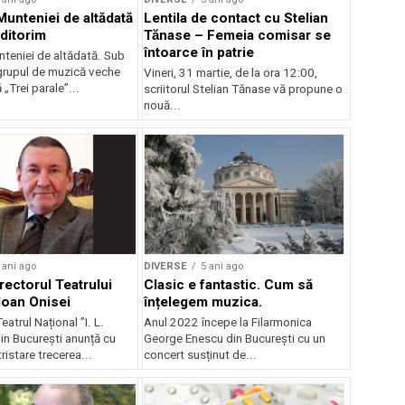
Munteniei de altădată
Lentila de contact cu Stelian
uditorim
Tănase – Femeia comisar se
întoarce în patrie
nteniei de altădată. Sub
 grupul de muzică veche
Vineri, 31 martie, de la ora 12:00,
Trei parale”...
scriitorul Stelian Tănase vă propune o
nouă...
 ani ago
DIVERSE
5 ani ago
rectorul Teatrului
Clasic e fantastic. Cum să
 Ioan Onisei
înțelegem muzica.
eatrul Național ”I. L.
Anul 2022 începe la Filarmonica
in București anunță cu
George Enescu din București cu un
ristare trecerea...
concert susținut de...