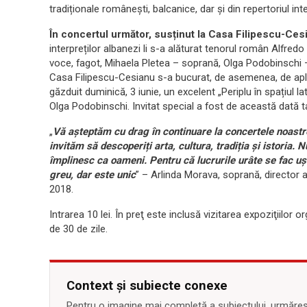
tradiționale românești, balcanice, dar și din repertoriul in
În concertul următor, susținut la Casa Filipescu-Ces
interpreților albanezi li s-a alăturat tenorul român Alfred
voce, fagot, Mihaela Pletea – soprană, Olga Podobinschi – p
Casa Filipescu-Cesianu s-a bucurat, de asemenea, de apl
găzduit duminică, 3 iunie, un excelent „Periplu în spațiul l
Olga Podobinschi. Invitat special a fost de această dată ta
„
Vă așteptăm cu drag în continuare la concertele noastre
invităm să descoperiți arta, cultura, tradiția și istoria
împlinesc ca oameni. Pentru că lucrurile urâte se fac uș
greu, dar este unic
” – Arlinda Morava, soprană, director 
2018.
Intrarea 10 lei. În preţ este inclusă vizitarea expoziţiilo
de 30 de zile.
Context și subiecte conexe
Pentru o imagine mai completă a subiectului, urmărește