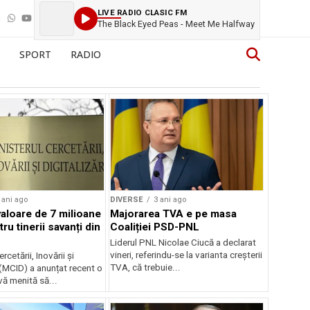
LIVE RADIO CLASIC FM
The Black Eyed Peas - Meet Me Halfway
SPORT
RADIO
 ani ago
DIVERSE
3 ani ago
valoare de 7 milioane
Majorarea TVA e pe masa
tru tinerii savanți din
Coaliției PSD-PNL
Liderul PNL Nicolae Ciucă a declarat
vineri, referindu-se la varianta creşterii
rcetării, Inovării și
TVA, că trebuie...
i (MCID) a anunțat recent o
ivă menită să...