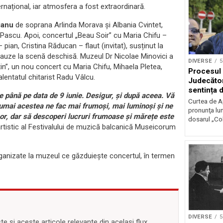
ternațional, iar atmosfera a fost extraordinară.
ianu
de soprana Arlinda Morava și Albania Cvintet,
o Pascu. Apoi, concertul „Beau Soir” cu Maria Chifu –
ian, Cristina Răducan – flaut (invitat), susținut la
auze la scenă deschisă. Muzeul Dr Nicolae Minovici a
DIVERSE
5
atin”, un nou concert cu Maria Chifu, Mihaela Pletea,
Procesul ‘
lentatul chitarist Radu Vâlcu.
Judecător
sentința d
 până pe data de 9 iunie. Desigur, și după aceea. Vă
Curtea de A
. Numai acestea ne fac mai frumoși, mai luminoși și ne
pronunţa lun
or, dar să descoperi lucruri frumoase și mărețe este
dosarul „Cole
artistic al Festivalului de muzică balcanică Museicorum
r organizate la muzeul ce găzduieşte concertul, în termen
DIVERSE
5
 și aceste articole relevante din același flux