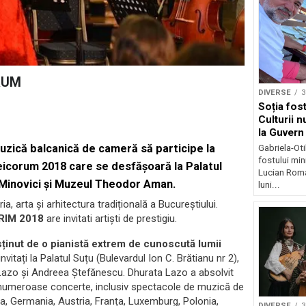
ORUM
DIVERSE
3
Soția fost
Culturii n
la Guvern
muzică balcanică de cameră să participe la
Gabriela-Ot
fostului mini
eicorum 2018 care se desfășoară la Palatul
Lucian Roma
 Minovici și Muzeul Theodor Aman.
luni...
, arta și arhitectura tradițională a Bucureștiului.
RIM 2018
are invitati artiști de prestigiu.
sținut de o pianistă extrem de cunoscută lumii
vitați la Palatul Suțu (Bulevardul Ion C. Brătianu nr 2),
 Lazo și Andreea Ștefănescu. Dhurata Lazo a absolvit
n numeroase concerte, inclusiv spectacole de muzică de
ția, Germania, Austria, Franța, Luxemburg, Polonia,
DIVERSE
3