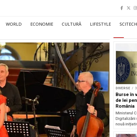
WORLD
ECONOMIE
CULTURĂ
LIFESTYLE
SCITECH
DIVERSE
3
Burse în 
de lei pen
România
Ministerul Ce
Digitalizări
nouă inițiat