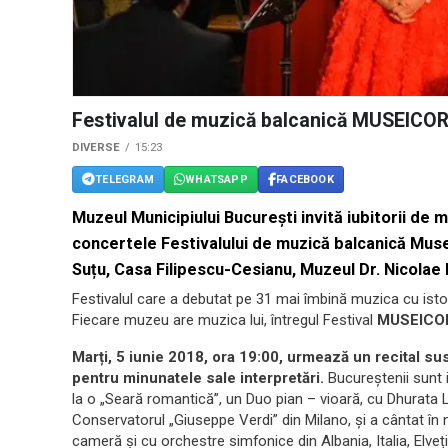
Festivalul de muzică balcanică MUSEIC
DIVERSE
15:23
TELEGRAM
WHATSAPP
FACEBOOK
Muzeul Municipiului București invită iubitorii de 
concertele Festivalului de muzică balcanică Mus
Suțu, Casa Filipescu-Cesianu, Muzeul Dr. Nicolae
Festivalul care a debutat pe 31 mai îmbină muzica cu istoria
Fiecare muzeu are muzica lui, întregul Festival
MUSEICO
Marți, 5 iunie 2018, ora 19:00, urmează un recital su
pentru minunatele sale interpretări.
Bucureștenii sunt in
la o „Seară romantică”, un Duo pian – vioară, cu Dhurata
Conservatorul „Giuseppe Verdi” din Milano, și a cântat î
cameră și cu orchestre simfonice din Albania, Italia, Elve