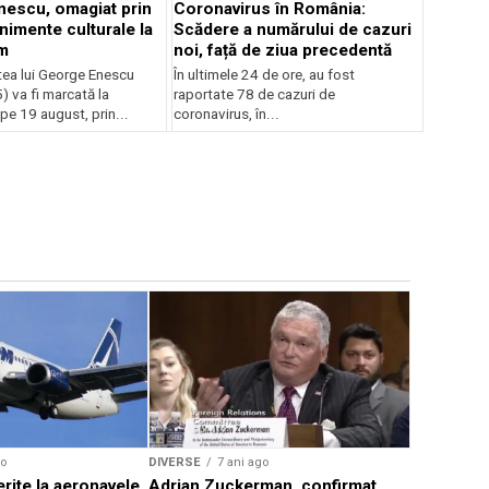
escu, omagiat prin
Coronavirus în România:
nimente culturale la
Scădere a numărului de cazuri
m
noi, față de ziua precedentă
tea lui George Enescu
În ultimele 24 de ore, au fost
 va fi marcată la
raportate 78 de cazuri de
pe 19 august, prin...
coronavirus, în...
DIVERSE
7
Concert s
Român
go
DIVERSE
7 ani ago
rite la aeronavele
Adrian Zuckerman, confirmat