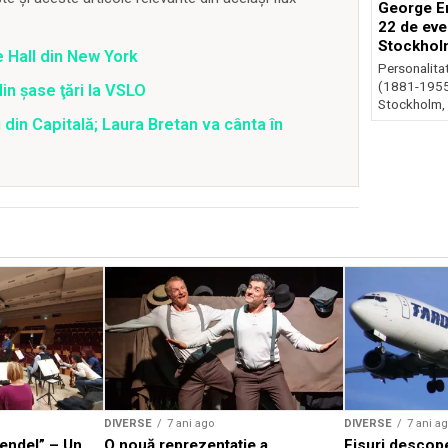
George En
22 de eve
Stockhol
 Hall din New York
Personalita
(1881-1955)
din şase ţări la VSLO
Stockholm, 
 din Capitală; Laura Bretan va cânta în
DIVERSE
7 ani ago
DIVERSE
7 ani a
aendel” – Un
O nouă reprezentație a
Fisuri descope