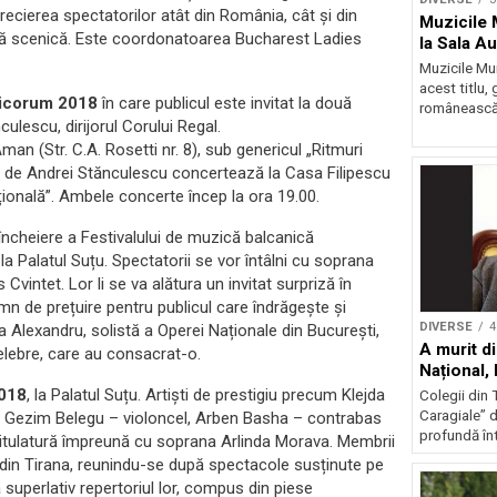
ecierea spectatorilor atât din România, cât și din
Muzicile 
ență scenică. Este coordonatoarea Bucharest Ladies
la Sala A
Muzicile Mu
acest titlu,
seicorum 2018
în care publicul este invitat la două
românească „
lescu, dirijorul Corului Regal.
an (Str. C.A. Rosetti nr. 8), sub genericul „Ritmuri
s de Andrei Stănculescu concertează la Casa Filipescu
țională”. Ambele concerte încep la ora 19.00.
 încheiere a Festivalului de muzică balcanică
a Palatul Suțu. Spectatorii se vor întâlni cu soprana
vintet. Lor li se va alătura un invitat surpriză în
mn de prețuire pentru publicul care îndrăgește și
DIVERSE
4
Alexandru, solistă a Operei Naționale din București,
A murit di
elebre, care au consacrat-o.
Național,
2018
, la Palatul Suțu. Artiști de prestigiu precum Klejda
Colegii din T
Caragiale” d
ă, Gezim Belegu – violoncel, Arben Basha – contrabas
profundă înt
itulatură împreună cu soprana Arlinda Morava. Membrii
e din Tirana, reunindu-se după spectacole susținute pe
a superlativ repertoriul lor, compus din piese