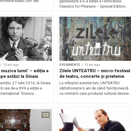
imfonice Radio ORF din...
găzduieşte a 6-a ediţie a Festivalului
Classics for Pleasure – Special Edition...
10 ani ago
EVENIMENTE
10 ani ago
 muzica lumii’ – ediția a
Zilele UNTEATRU – micro-festival
epe astăzi la Sinaia
de teatru, concerte și prietenie
stăzi, 27 iulie 2016, la Sinaia
La sfârșitul acestei luni, UNTEATRU
ă cea de-a XVII-a ediție a
sărbătorește 6 ani de când funcționează
Internațional "Enescu...
ca vitrină în care produsul cultural devine..