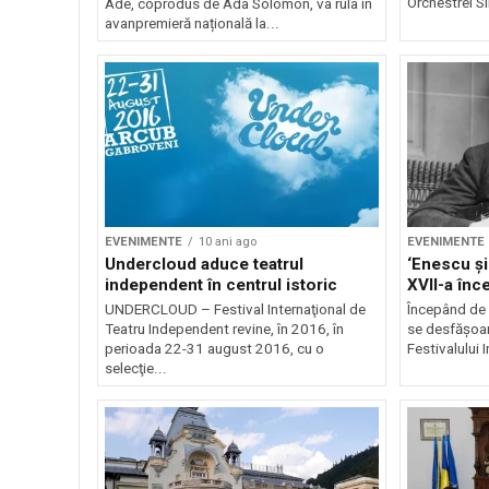
Orchestrei S
Ade, coprodus de Ada Solomon, va rula în
avanpremieră națională la...
EVENIMENTE
10 ani ago
EVENIMENTE
Undercloud aduce teatrul
‘Enescu și
independent în centrul istoric
XVII-a înc
UNDERCLOUD – Festival Internaţional de
Începând de a
Teatru Independent revine, în 2016, în
se desfăşoar
perioada 22-31 august 2016, cu o
Festivalului 
selecţie...