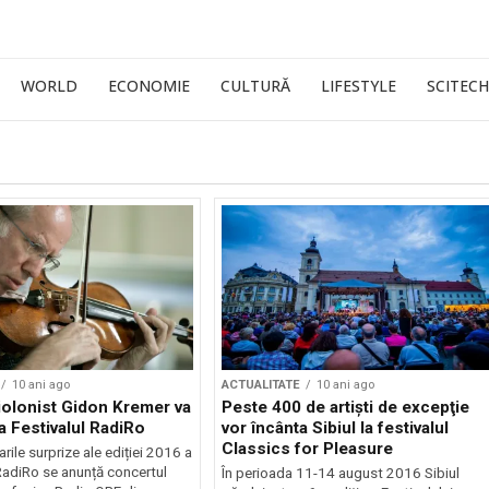
WORLD
ECONOMIE
CULTURĂ
LIFESTYLE
SCITECH
10 ani ago
ACTUALITATE
10 ani ago
iolonist Gidon Kremer va
Peste 400 de artişti de excepţie
a Festivalul RadiRo
vor încânta Sibiul la festivalul
Classics for Pleasure
rile surprize ale ediției 2016 a
 RadiRo se anunță concertul
În perioada 11-14 august 2016 Sibiul