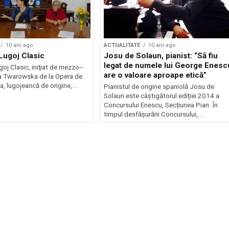
10 ani ago
ACTUALITATE
10 ani ago
 Lugoj Clasic
Josu de Solaun, pianist: “Să fiu
legat de numele lui George Enesc
goj Clasic, iniţiat de mezzo-­
are o valoare aproape etică”
a Twa­row­ska de la Opera de
, lugojeancă de o­ri­gine,...
Pianistul de origine spaniolă Josu de
Solaun este câștigătorul ediției 2014 a
Concursului Enescu, Secțiunea Pian. În
timpul desfășurării Concursului,...