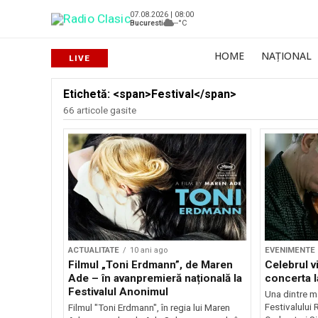
07.08.2026 | 08:00
Bucuresti
--°C
HOME
NAȚIONAL
Etichetă: <span>Festival</span>
66 articole gasite
ACTUALITATE
10 ani ago
EVENIMENTE
Filmul „Toni Erdmann”, de Maren
Celebrul v
Ade – în avanpremieră națională la
concerta l
Festivalul Anonimul
Una dintre ma
Festivalului
Filmul "Toni Erdmann", în regia lui Maren