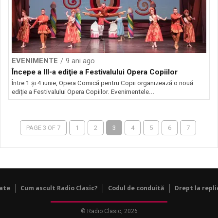
EVENIMENTE
9 ani ago
Începe a III-a ediţie a Festivalului Opera Copiilor
Între 1 și 4 iunie, Opera Comică pentru Copii organizează o nouă
ediție a Festivalului Opera Copiilor. Evenimentele...
PAGE 3 OF 7
1
2
3
4
5
6
7
tate
Cum ascult Radio Clasic?
Codul de conduită
Drept la repli
© Radio Clasic, 2026