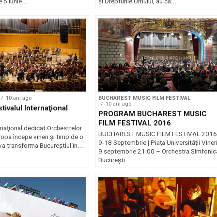
 5 iunie...
şi Drepturile Omului, au ca...
10 ani ago
BUCHAREST MUSIC FILM FESTIVAL
10 ani ago
tivalul Internaţional
PROGRAM BUCHAREST MUSIC
FILM FESTIVAL 2016
rnaţional dedicat Orchestrelor
BUCHAREST MUSIC FILM FESTIVAL 2016
ropa începe vineri şi timp de o
9-18 Septembrie | Piața Universității Vineri
a transforma Bucureştiul în...
9 septembrie 21:00 – Orchestra Simfonic
București...