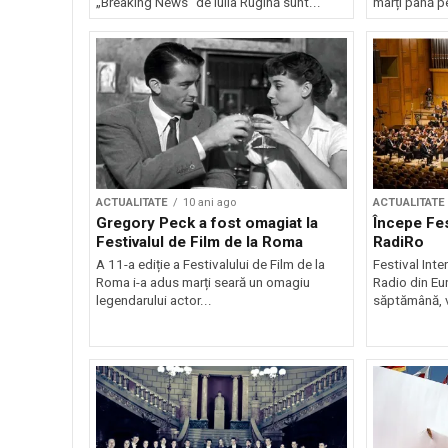
„Breaking News” de Iulia Rugină sunt...
marți până pe
ACTUALITATE
10 ani ago
ACTUALITATE
Gregory Peck a fost omagiat la
Începe Fes
Festivalul de Film de la Roma
RadiRo
A 11-a ediție a Festivalului de Film de la
Festival Inte
Roma i-a adus marți seară un omagiu
Radio din Eu
legendarului actor...
săptămână, v