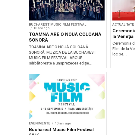
BUCHAREST MUSIC FILM FESTIVAL
ACTUALITATE
10 ani ago
Ceremonia 
TOAMNA ARE O NOUĂ COLOANĂ
la Veneţia
SONORĂ
Ceremonia de
TOAMNA ARE O NOUĂ COLOANĂ
Film de la Ven
SONORĂ, MUZICA DE LA BUCHAREST
loc pe...
MUSIC FILM FESTIVAL ARCUB
sărbătorește a unsprezecea ediție...
EVENIMENTE
10 ani ago
Bucharest Music Film Festival