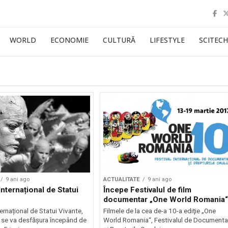
WORLD
ECONOMIE
CULTURĂ
LIFESTYLE
SCITECH
9 ani ago
ACTUALITATE
9 ani ago
Internațional de Statui
Începe Festivalul de film
documentar „One World Romania“
ternațional de Statui Vivante,
Filmele de la cea de-a 10-a ediţie „One
a, se va desfășura începând de
World Romania“, Festivalul de Documenta