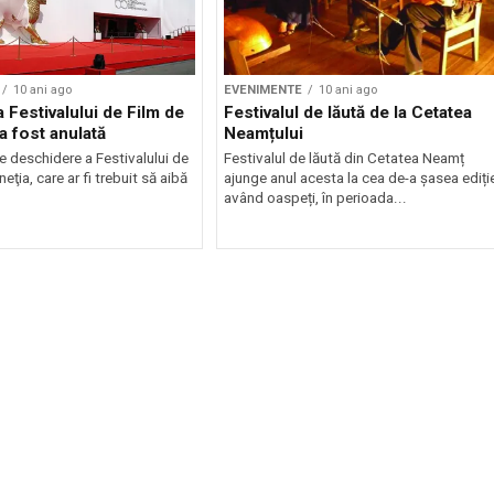
10 ani ago
EVENIMENTE
10 ani ago
Festivalului de Film de
Festivalul de lăută de la Cetatea
 a fost anulată
Neamțului
 deschidere a Festivalului de
Festivalul de lăută din Cetatea Neamț
eţia, care ar fi trebuit să aibă
ajunge anul acesta la cea de-a șasea ediție
având oaspeți, în perioada...