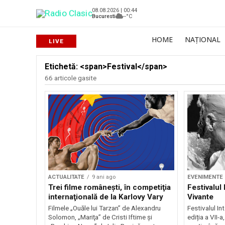
08.08.2026 | 00:44
Bucuresti
--°C
HOME
NAȚIONAL
Etichetă: <span>Festival</span>
66 articole gasite
ACTUALITATE
9 ani ago
EVENIMENTE
Trei filme româneşti, în competiţia
Festivalul 
internaţională de la Karlovy Vary
Vivante
Filmele „Ouăle lui Tarzan” de Alexandru
Festivalul In
Solomon, „Mariţa” de Cristi Iftime şi
ediția a VII-