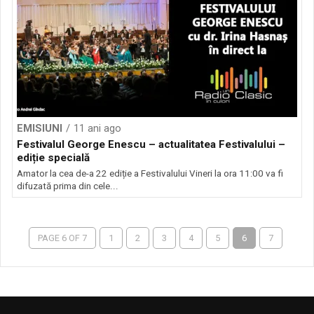
EMISIUNI
11 ani ago
Festivalul George Enescu – actualitatea Festivalului –
ediție specială
Amator la cea de-a 22 ediție a Festivalului Vineri la ora 11:00 va fi
difuzată prima din cele...
PAGE 6 OF 7
1
2
3
4
5
6
7