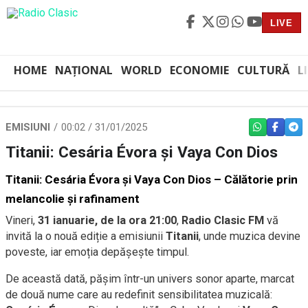
LIVE
HOME
NAȚIONAL
WORLD
ECONOMIE
CULTURĂ
L
EMISIUNI
00:02 / 31/01/2025
WHATSAPP
FACEBO
TEL
Titanii: Cesária Évora și Vaya Con Dios
Titanii: Cesária Évora și Vaya Con Dios – Călătorie prin
melancolie și rafinament
Vineri,
31 ianuarie, de la ora 21:00
,
Radio Clasic FM
vă
invită la o nouă ediție a emisiunii
Titanii
, unde muzica devine
poveste, iar emoția depășește timpul.
De această dată, pășim într-un univers sonor aparte, marcat
de două nume care au redefinit sensibilitatea muzicală: