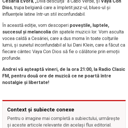
Cesária Évora
, „Diva desculță” a Cabo Verde, și
Vaya Con
Dios
, trupa belgiană care a împletit jazz-ul, blues-ul și
influențele latine într-un stil inconfundabil.
În această ediție, vom descoperi
poveștile, luptele,
succesul și melancolia
din spatele muzicii lor. Vom asculta
vocea caldă a Cesáriei, care a dus morna în toate colțurile
lumii, și sunetul inconfundabil al lui Dani Klein, care a făcut ca
fiecare cântec Vaya Con Dios să fie o călătorie prin emoții
profunde.
Andrei vă așteaptă vineri, de la ora 21:00, la Radio Clasic
FM, pentru două ore de muzică ce ne poartă între
nostalgie și libertate!
Context și subiecte conexe
Pentru o imagine mai completă a subiectului, urmărește
și aceste articole relevante din același flux editorial.