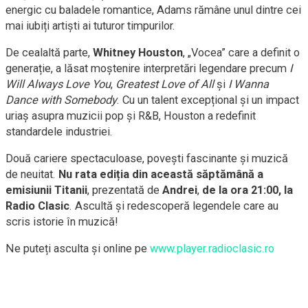
energic cu baladele romantice, Adams rămâne unul dintre cei
mai iubiți artiști ai tuturor timpurilor.
De cealaltă parte,
Whitney Houston
, „Vocea” care a definit o
generație, a lăsat moștenire interpretări legendare precum
I
Will Always Love You
,
Greatest Love of All
și
I Wanna
Dance with Somebody
. Cu un talent excepțional și un impact
uriaș asupra muzicii pop și R&B, Houston a redefinit
standardele industriei.
Două cariere spectaculoase, povești fascinante și muzică
de neuitat.
Nu rata ediția din această săptămână a
emisiunii Titanii
, prezentată de
Andrei
,
de la ora 21:00, la
Radio Clasic
. Ascultă și redescoperă legendele care au
scris istorie în muzică!
Ne puteți asculta și online pe
www.player.radioclasic.ro