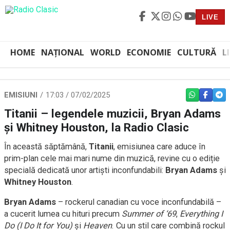
LIVE
HOME
NAȚIONAL
WORLD
ECONOMIE
CULTURĂ
L
EMISIUNI
17:03 / 07/02/2025
WHATSAPP
FACEBO
TEL
Titanii – legendele muzicii, Bryan Adams
și Whitney Houston, la Radio Clasic
În această săptămână,
Titanii
, emisiunea care aduce în
prim-plan cele mai mari nume din muzică, revine cu o ediție
specială dedicată unor artiști inconfundabili:
Bryan Adams
și
Whitney Houston
.
Bryan Adams
– rockerul canadian cu voce inconfundabilă –
a cucerit lumea cu hituri precum
Summer of ‘69
,
Everything I
Do (I Do It for You)
și
Heaven
. Cu un stil care combină rockul