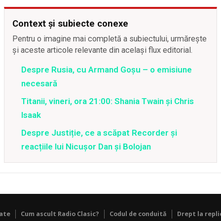
Context și subiecte conexe
Pentru o imagine mai completă a subiectului, urmărește
și aceste articole relevante din același flux editorial.
Despre Rusia, cu Armand Goșu – o emisiune
necesară
Titanii, vineri, ora 21:00: Shania Twain și Chris
Isaak
Despre Justiție, ce a scăpat Recorder și
reacțiile lui Nicușor Dan și Bolojan
tate
Cum ascult Radio Clasic?
Codul de conduită
Drept la repli