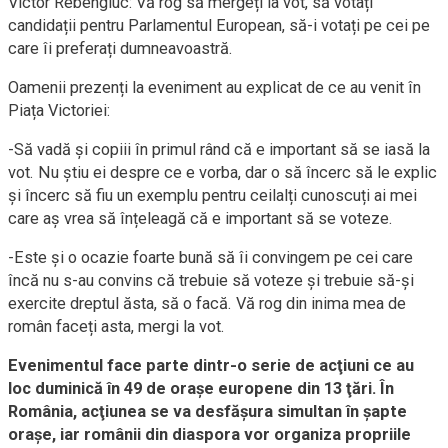
Victor Rebengiuc: Vă rog să mergeți la vot, să votați
candidații pentru Parlamentul European, să-i votați pe cei pe
care îi preferați dumneavoastră.
Oamenii prezenți la eveniment au explicat de ce au venit în
Piața Victoriei:
-Să vadă și copiii în primul rând că e important să se iasă la
vot. Nu știu ei despre ce e vorba, dar o să încerc să le explic
și încerc să fiu un exemplu pentru ceilalți cunoscuți ai mei
care aș vrea să înțeleagă că e important să se voteze.
-Este și o ocazie foarte bună să îi convingem pe cei care
încă nu s-au convins că trebuie să voteze și trebuie să-și
exercite dreptul ăsta, să o facă. Vă rog din inima mea de
român faceți asta, mergi la vot.
Evenimentul face parte dintr-o serie de acţiuni ce au
loc duminică în 49 de oraşe europene din 13 ţări. În
România, acţiunea se va desfăşura simultan în şapte
oraşe, iar românii din diaspora vor organiza propriile