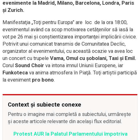
evenimente la Madrid, Milano, Barcelona, Londra, Paris
şi Zurich.
Manifestaţia „Toţi pentru Europa” are loc de la ora 18:00,
evenimentul având ca scop motivarea cetăţenilor să iasă la
vot pe 26 mai şi conştientizarea importanţei implicării civice.
Potrivit unui comunicat transmis de Comunitatea Declic,
organizator al evenimentului, cu această ocazie va avea loc
un concert cu trupele
Vama, Omul cu şobolani, Taxi şi Emil.
Corul
Sound Choir
va intona imnul Uniunii Europene, iar
Funkoteca
va anima atmosfera în Piaţă. Toţi artiştii participă
la eveniment
pro bono
.
Context și subiecte conexe
Pentru o imagine mai completă a subiectului, urmărește
și aceste articole relevante din același flux editorial.
Protest AUR la Palatul Parlamentului împotriva