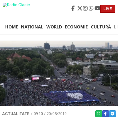
LIVE
HOME
NAȚIONAL
WORLD
ECONOMIE
CULTURĂ
L
ACTUALITATE
09:10 / 20/05/2019
WHATSAPP
FACEBO
TEL