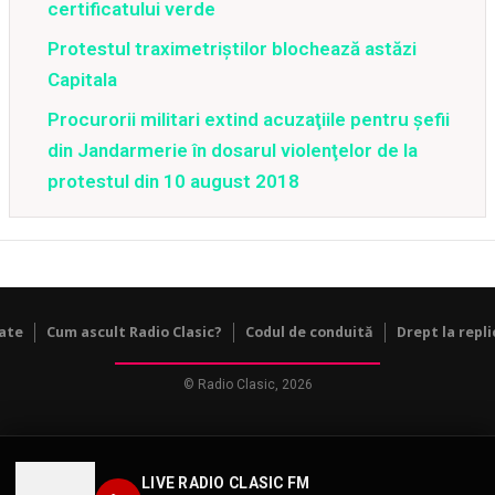
certificatului verde
Protestul traximetriştilor blochează astăzi
Capitala
Procurorii militari extind acuzaţiile pentru şefii
din Jandarmerie în dosarul violenţelor de la
protestul din 10 august 2018
tate
Cum ascult Radio Clasic?
Codul de conduită
Drept la repli
© Radio Clasic, 2026
LIVE RADIO CLASIC FM