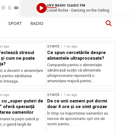
LIVE RADIO CLASIC FM
Lionel Richie - Dancing on the Ceiling
SPORT
RADIO
an ago
ȘTIINȚĂ
1 an ago
ectează stresul
Ce spun cercetările despre
 și cum ne poate
alimentele ultraprocesate?
ța?
Campaniile pentru o alimentație
sănătoasă susțin că alimentele
ic a devenit o amenințare
ultraprocesate reprezintă o
e pentru sănătatea
amenințare majoră pentru...
n întreaga...
an ago
ȘTIINȚĂ
1 an ago
 cu „super-puteri de
De ce unii oameni pot dormi
” oferă speranță
doar 4 ore și se simt grozav
atarea oamenilor
În timp ce majoritatea oamenilor au
nevoie de aproximativ opt ore de
 marini la pești-zebră și
somn pentru...
i, o gamă largă de