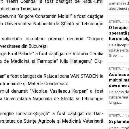
mit “Henri Coandă” a fost câștigat de Radu-Emil
oamenii în d
litehnica Timișoara
ales atunci 
numit “Grigore Constantin Moisil’’ a fost câștigat
ȘTIINȚĂ
1 
niversitatea Națională de Știință și Tehnologie
O terapie 
speranță 
 schimbări climatice premiul denumit “Grigore
fibromial
Ce a începu
ersitatea din București
spate s-a t
rge Emil Palade” a fost câștigat de Victoria Cecilia
Green,...
 de Medicină și Farmacie” Iuliu Hațieganu” Cluj-
ȘTIINȚĂ
1 
Adolescen
an” a fost câștigat de Raluca Ioana VAN STADEN la
mult și me
lectrochimie și Materie Condensată
devreme a
miul denumit “Nicolae Vasilescu Karpen” a fost
Un somn de 
culcare mai
 Universitatea Națională de Știință și Tehnologie
lungă,...
eorghe Ionescu-Șișești” a fost câștigat de Dan-
ȘTIINȚĂ
1 
itatea de Științe Agricole și Medicină Veterinară
Si planete
Un nou mod 