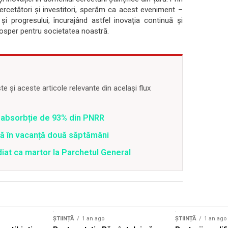
cercetători și investitori, sperăm ca acest eveniment –
i progresului, încurajând astfel inovația continuă și
prosper pentru societatea noastră.
 și aceste articole relevante din același flux
 o absorbție de 93% din PNRR
tră în vacanță două săptămâni
diat ca martor la Parchetul General
ȘTIINȚĂ
1 an ago
ȘTIINȚĂ
1 an ago