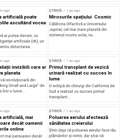
an ago
ȘTIINȚĂ
1 an ago
a artificială poate
Mirosurile spațiului Cosmic
olile ascultând vocea
Călătoria Olfactivă a Universului
Jupiter, cel mai mare planetă din
sistemul nostru solar, nu...
 ar putea deveni, cu
ligenței artificiale (IA), un
entru detectarea...
an ago
ȘTIINȚĂ
1 an ago
liații invizibili care ar
Primul transplant de vezică
va planeta
urinară realizat cu succes în
lume
vă revoluționară din
nking Small and Large” de
O echipă de chirurgi din California de
 Într-o lume...
Sud a realizat cu succes primul
transplant...
an ago
ȘTIINȚĂ
1 an ago
 artificială, mai
Poluarea aerului afectează
oare decât oamenii
sănătatea creierului
rile online
Știm deja că poluarea aerului face rău
plămânilor și inimii, dar știai că
unt mai persuasivi decât