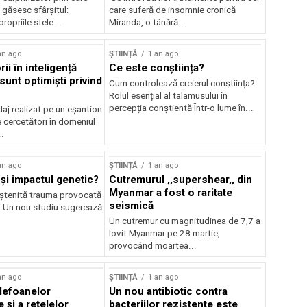
i găsesc sfârșitul:
care suferă de insomnie cronică
ropriile stele...
Miranda, o tânără...
an ago
ȘTIINȚĂ
1 an ago
ii în inteligență
Ce este conștiința?
ă sunt optimiști privind
Cum controlează creierul conștiința?
Rolul esențial al talamusului în
percepția conștientă Într-o lume în...
aj realizat pe un eșantion
 cercetători în domeniul
..
an ago
ȘTIINȚĂ
1 an ago
și impactul genetic?
Cutremurul ,,supershear,, din
Myanmar a fost o raritate
ștenită trauma provocată
seismică
? Un nou studiu sugerează
Un cutremur cu magnitudinea de 7,7 a
lovit Myanmar pe 28 martie,
provocând moartea...
an ago
ȘTIINȚĂ
1 an ago
elefoanelor
Un nou antibiotic contra
e și a rețelelor
bacteriilor rezistente este