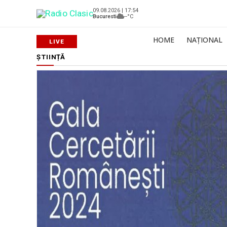
09.08.2026 | 17:54
Bucuresti
--°C
HOME
NAȚIONAL
ȘTIINȚĂ