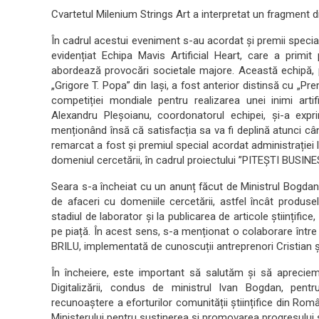
Cvartetul Milenium Strings Art a interpretat un fragment 
În cadrul acestui eveniment s-au acordat și premii special
evidențiat Echipa Mavis Artificial Heart, care a primit 
abordează provocări societale majore. Această echipă, 
„Grigore T. Popa” din Iași, a fost anterior distinsă cu „Pr
competiției mondiale pentru realizarea unei inimi arti
Alexandru Pleșoianu, coordonatorul echipei, și-a expr
menționând însă că satisfacția sa va fi deplină atunci cân
remarcat a fost și premiul special acordat administrației l
domeniul cercetării, în cadrul proiectului ”PITEȘTI BUS
Seara s-a încheiat cu un anunț făcut de Ministrul Bogdan I
de afaceri cu domeniile cercetării, astfel încât produs
stadiul de laborator și la publicarea de articole științifice
pe piață. În acest sens, s-a menționat o colaborare între Mi
BRILU, implementată de cunoscuții antreprenori Cristian și
În încheiere, este important să salutăm și să apreciem e
Digitalizării, condus de ministrul Ivan Bogdan, pent
recunoaștere a eforturilor comunității științifice din Rom
Ministerului pentru susținerea și promovarea progresului și 