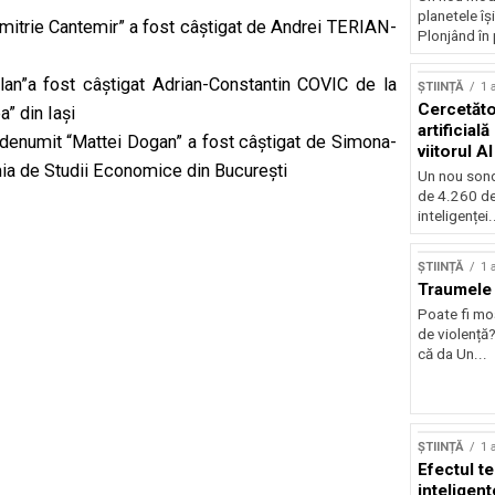
planetele îș
mitrie Cantemir” a fost câștigat de Andrei TERIAN-
Plonjând în p
n”a fost câștigat Adrian-Constantin COVIC de la
ȘTIINȚĂ
1 
Cercetător
” din Iași
artificial
denumit “Mattei Dogan” a fost câștigat de Simona-
viitorul AI
a de Studii Economice din București
Un nou sond
de 4.260 de
inteligenței.
ȘTIINȚĂ
1 
Traumele 
Poate fi mo
de violență
că da Un...
ȘTIINȚĂ
1 
Efectul t
inteligent