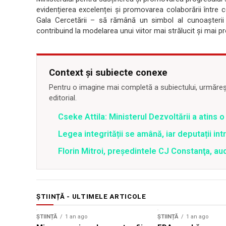
evidențierea excelenței și promovarea colaborării între 
Gala Cercetării – să rămână un simbol al cunoașterii ș
contribuind la modelarea unui viitor mai strălucit și mai 
Context și subiecte conexe
Pentru o imagine mai completă a subiectului, urmărește
editorial.
Cseke Attila: Ministerul Dezvoltării a atins
Legea integrității se amână, iar deputații in
Florin Mitroi, preşedintele CJ Constanţa, au
ȘTIINȚĂ - ULTIMELE ARTICOLE
ȘTIINȚĂ
1 an ago
ȘTIINȚĂ
1 an ago