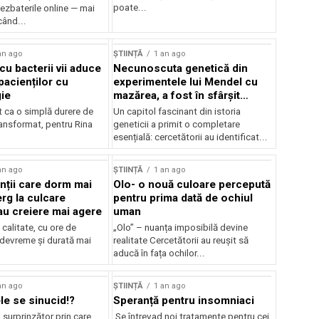
poate...
ezbaterile online — mai
când...
an ago
ȘTIINȚĂ
1 an ago
cu bacterii vii aduce
Necunoscuta genetică din
pacienților cu
experimentele lui Mendel cu
gie
mazărea, a fost în sfârșit
rezolvară
t ca o simplă durere de
Un capitol fascinant din istoria
ransformat, pentru Rina
geneticii a primit o completare
esențială: cercetătorii au identificat...
an ago
ȘTIINȚĂ
1 an ago
ții care dorm mai
Olo- o nouă culoare percepută
rg la culcare
pentru prima dată de ochiul
u creiere mai agere
uman
calitate, cu ore de
„Olo” – nuanța imposibilă devine
 devreme și durată mai
realitate Cercetătorii au reușit să
aducă în fața ochilor...
an ago
ȘTIINȚĂ
1 an ago
le se sinucid!?
Speranță pentru insomniaci
surprinzător prin care
Se întrevad noi tratamente pentru cei