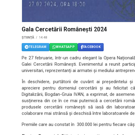
Gala Cercetării Românești 2024
ȘTIINȚĂ
14:48
TELEGRAM
WHATSAPP
FACEBOOK
Pe 27 februarie, într-un cadru elegant la Opera Național
Galei Cercetării Românești. Evenimentul a reunit particip
universitari, reprezentanți ai armatei și mediului antreprenoria
În deschidere, purtătorii de cuvânt ai președintelui ș
apreciere pentru domeniul cercetării și au felicitat câș
Digitalizării, Bogdan-Gruia IVAN, a exprimat, de asemenea
susținerea din ce în ce mai puternică a cercetării române
produsele cercetării românești să iasă din laboratoare
colaborare mai strânsă și deschisă între laboratoarele de 
Premiile care au constat în 300.000 lei pentru fiecare câș