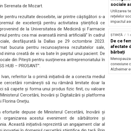
sociale a
din Serenata de Mozart.
Utilizarea t
e pentru rezultate deosebite, iar printre câștigători s-a
rețelelor so
impactul asu
premiul de excelență pentru activitatea științifică ce
provenind de la Universitatea de Medicină și Farmacie
emiul pentru cea mai avansată inimă artificială” în cadrul
ȘTIINȚĂ
1 
De ce fem
ficiale, desfășurată la Dallas pe 29 octombrie 2023.
afectate 
imat bucuria pentru recunoașterea rezultatelor sale,
bărbați
d inima creată de ei va bate în pieptul unui pacient. De
Menopauza ș
ocale din Pitești pentru susținerea antreprenoriatului în
conexiune c
INESS HUB – PROSANT”.
Alzheimer es
van, referitor la o primă inițiativă de a conecta mediul
ele cercetării românești să nu rămână limitate doar la
, ci să capete și forma unui produs fizic finit, cu valoare
nisterul Cercetării, Inovării și Digitalizării și platforma
 Florina Onețiu.
forturile depuse de Ministerul Cercetării, Inovării și
ru organizarea acestui eveniment de sărbătorire și
ânia. Această inițiativă reprezintă un angajament clar al
inovației în domeniul cercetării științifice din țară. Prin