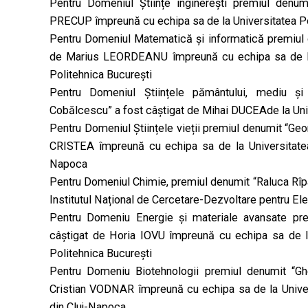
Pentru Domeniul Științe inginerești premiul denu
PRECUP împreună cu echipa sa de la Universitatea Po
Pentru Domeniul Matematică și informatică premiul de
de Marius LEORDEANU împreună cu echipa sa de la U
Politehnica București
Pentru Domeniul Științele pământului, mediu și
Cobălcescu” a fost câștigat de Mihai DUCEAde la Univ
Pentru Domeniul Științele vieții premiul denumit “Geo
CRISTEA împreună cu echipa sa de la Universitatea
Napoca
Pentru Domeniul Chimie, premiul denumit “Raluca Rîp
Institutul Național de Cercetare-Dezvoltare pentru E
Pentru Domeniu Energie și materiale avansate pre
câștigat de Horia IOVU împreună cu echipa sa de la
Politehnica București
Pentru Domeniu Biotehnologii premiul denumit “Gh
Cristian VODNAR împreună cu echipa sa de la Univers
din Cluj-Napoca