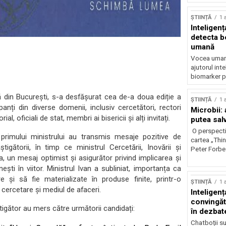
ȘTIINȚĂ
1 
Inteligenț
detecta b
umană
Vocea umană
ajutorul inte
biomarker p
ă din București, s-a desfășurat cea de-a doua ediție a
ȘTIINȚĂ
1 
anți din diverse domenii, inclusiv cercetători, rectori
Microbii: a
l, oficiali de stat, membri ai bisericii și alți invitați.
putea sal
O perspecti
i primului ministrului au transmis mesaje pozitive de
cartea „Thi
tigătorii, în timp ce ministrul Cercetării, Inovării și
Peter Forbes
, un mesaj optimist și asigurător privind implicarea și
ști în viitor. Ministrul Ivan a subliniat, importanța ca
 și să fie materializate în produse finite, printr-o
ȘTIINȚĂ
1 
cercetare și mediul de afaceri.
Inteligența
convingăt
tigător au mers către următorii candidați:
în dezbate
Chatboții s