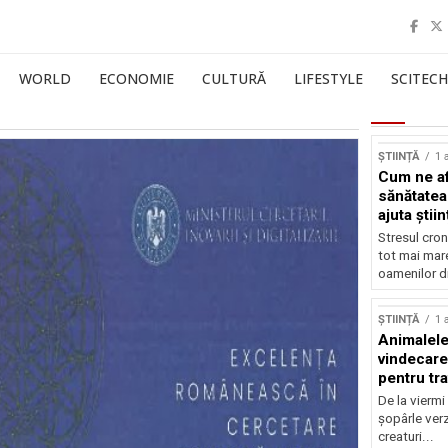
WORLD
ECONOMIE
CULTURĂ
LIFESTYLE
SCITECH
ȘTIINȚĂ
1 
Cum ne af
sănătatea
ajuta știin
Stresul cron
tot mai mar
oamenilor di
ȘTIINȚĂ
1 
Animalele
vindecare
pentru tr
De la viermi
șopârle verz
creaturi...