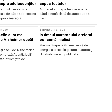
supra adolescenților
supus testelor
elefonului mobil și a
Au trecut aproape trei decenii de
ciale de către adolescenți:
când o nouă clasă de antibiotice a
pra sănătății și...
fost...
an ago
ȘTIINȚĂ
1 an ago
eile sunt mai
În timpul maratonului creierul
de Alzheimer decât
consumă mielină
Mielina: Surprinzătoarea sursă de
energie a creierului pentru maratoniști
i riscul de Alzheimer: o
Un studiu recent publicat în...
omplexă Apariția bolii
te influențată de...