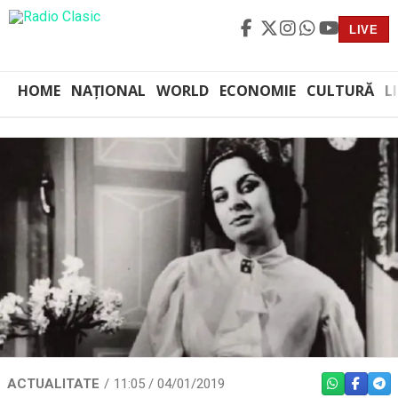
LIVE
HOME
NAȚIONAL
WORLD
ECONOMIE
CULTURĂ
L
ACTUALITATE
11:05 / 04/01/2019
WHATSAPP
FACEBO
TEL