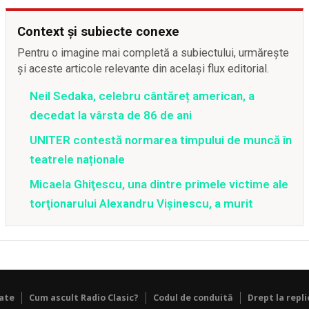
Context și subiecte conexe
Pentru o imagine mai completă a subiectului, urmărește
și aceste articole relevante din același flux editorial.
Neil Sedaka, celebru cântăreț american, a
decedat la vârsta de 86 de ani
UNITER contestă normarea timpului de muncă în
teatrele naționale
Micaela Ghiţescu, una dintre primele victime ale
torţionarului Alexandru Vişinescu, a murit
tate
Cum ascult Radio Clasic?
Codul de conduită
Drept la repli