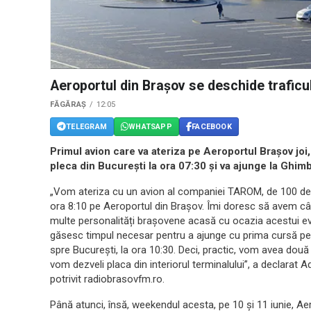
Aeroportul din Brașov se deschide traficul
FĂGĂRAȘ
12:05
TELEGRAM
WHATSAPP
FACEBOOK
Primul avion care va ateriza pe Aeroportul Brașov jo
pleca din București la ora 07:30 și va ajunge la Ghimb
„Vom ateriza cu un avion al companiei TAROM, de 100 de l
ora 8:10 pe Aeroportul din Brașov. Îmi doresc să avem câ
multe personalități brașovene acasă cu ocazia acestui ev
găsesc timpul necesar pentru a ajunge cu prima cursă p
spre București, la ora 10:30. Deci, practic, vom avea două
vom dezveli placa din interiorul terminalului”, a declarat 
potrivit radiobrasovfm.ro.
Până atunci, însă, weekendul acesta, pe 10 și 11 iunie, Ae