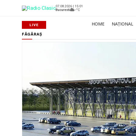
07.08.2026 | 15:01
Bucuresti
--°C
HOME
NAȚIONAL
FĂGĂRAȘ