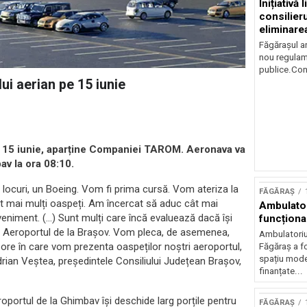
Inițiativă 
consilieru
eliminare
plata cash
Făgărașul a
nou regulame
publice.Cons
ui aerian pe 15 iunie
i, 15 iunie, aparține Companiei TAROM. Aeronava va
av la ora 08:10.
ocuri, un Boeing. Vom fi prima cursă. Vom ateriza la
FĂGĂRAȘ
t mai mulți oaspeți. Am încercat să aduc cât mai
Ambulator
eniment. (…) Sunt mulți care încă evaluează dacă își
funcționa
e Aeroportul de la Brașov. Vom pleca, de asemenea,
Ambulatoriul
 ore în care vom prezenta oaspeților noștri aeroportul,
Făgăraș a fo
spațiu moder
Adrian Veștea, președintele Consiliului Județean Brașov,
finanțate...
roportul de la Ghimbav își deschide larg porțile pentru
FĂGĂRAȘ