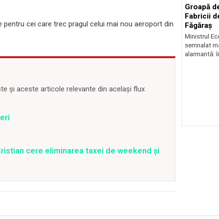
Groapă de
Fabricii d
e pentru cei care trec pragul celui mai nou aeroport din
Făgăraș
Ministrul Ec
semnalat mar
alarmantă: în
 și aceste articole relevante din același flux
eri
s Cristian cere eliminarea taxei de weekend și