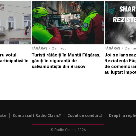
FĂGĂRAȘ
2 ani ago
FĂGĂRAȘ
2 ani a
ru votul
Turiști rătăciți în Munții Făgăraș,
Joi se lanseaz
rticipativă în
găsiți în siguranță de
Rezistența Făgă
salvamontiștii din Brașov
de comemorare
au luptat împo
tate
Cum ascult Radio Clasic?
Codul de conduită
Drept la repli
© Radio Clasic, 2026