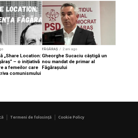
FĂGĂRAȘ
A început
strângere
în Țara Fă
go
FĂGĂRAȘ
2 ani ago
ă „Share Location:
Gheorghe Sucaciu câștigă un
raș” – o inițiativă
nou mandat de primar al
 a femeilor care
Făgărașului
triva comunismului
că
Termeni de folosință
Cookie Policy