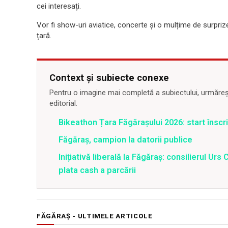
cei interesați.
Vor fi show-uri aviatice, concerte și o mulțime de surpriz
țară.
Context și subiecte conexe
Pentru o imagine mai completă a subiectului, urmărește
editorial.
Bikeathon Țara Făgărașului 2026: start înscri
Făgăraș, campion la datorii publice
Inițiativă liberală la Făgăraș: consilierul Ur
plata cash a parcării
FĂGĂRAȘ - ULTIMELE ARTICOLE