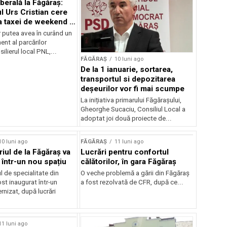
liberală la Făgăraș:
l Urs Cristian cere
a taxei de weekend și
 a parcării
r putea avea în curând un
nt al parcărilor
ilierul local PNL,...
FĂGĂRAȘ
10 luni ago
De la 1 ianuarie, sortarea,
transportul si depozitarea
deșeurilor vor fi mai scumpe
La inițiativa primarului Făgărașului,
Gheorghe Sucaciu, Consiliul Local a
adoptat joi două proiecte de...
10 luni ago
FĂGĂRAȘ
11 luni ago
iul de la Făgăraș va
Lucrări pentru confortul
 într-un nou spațiu
călătorilor, în gara Făgăraș
 de specialitate din
O veche problemă a gării din Făgăraș
st inaugurat într-un
a fost rezolvată de CFR, după ce...
nizat, după lucrări
11 luni ago