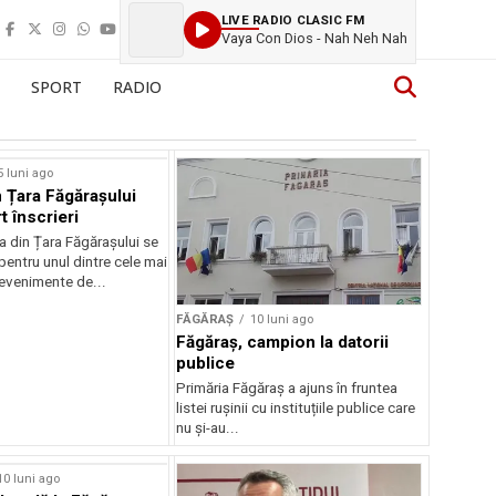
LIVE RADIO CLASIC FM
Vaya Con Dios - Nah Neh Nah
SPORT
RADIO
5 luni ago
 Țara Făgărașului
t înscrieri
 din Țara Făgărașului se
entru unul dintre cele mai
evenimente de...
FĂGĂRAȘ
10 luni ago
Făgăraș, campion la datorii
publice
Primăria Făgăraș a ajuns în fruntea
listei rușinii cu instituțiile publice care
nu și-au...
10 luni ago