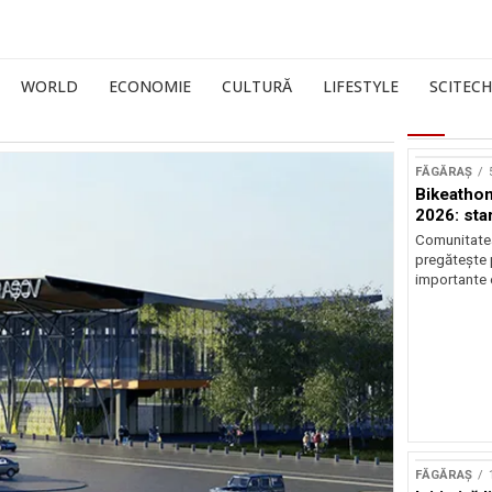
WORLD
ECONOMIE
CULTURĂ
LIFESTYLE
SCITECH
FĂGĂRAȘ
Bikeathon
2026: star
Comunitatea
pregătește p
importante 
FĂGĂRAȘ