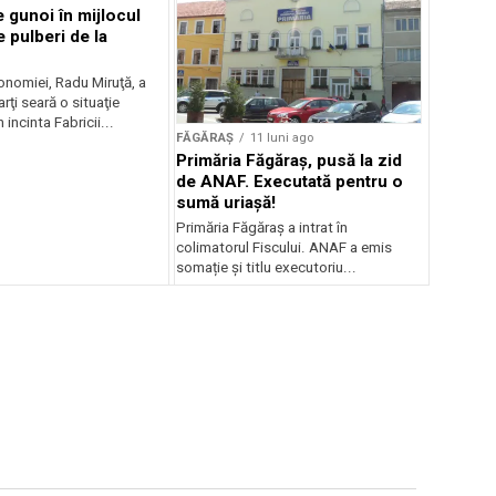
 gunoi în mijlocul
e pulberi de la
onomiei, Radu Miruţă, a
ţi seară o situaţie
 incinta Fabricii...
FĂGĂRAȘ
11 luni ago
Primăria Făgăraș, pusă la zid
de ANAF. Executată pentru o
sumă uriașă!
Primăria Făgăraș a intrat în
colimatorul Fiscului. ANAF a emis
somație și titlu executoriu...