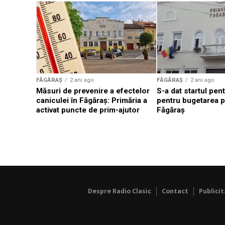
FĂGĂRAȘ
2 ani ago
FĂGĂRAȘ
2 ani ago
Măsuri de prevenire a efectelor
S-a dat startul pent
caniculei în Făgăraș: Primăria a
pentru bugetarea pa
activat puncte de prim-ajutor
Făgăraș
Despre Radio Clasic
Contact
Publici