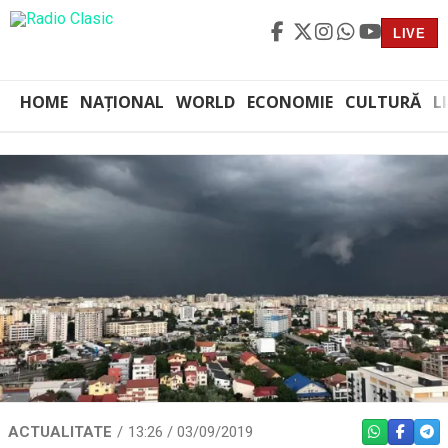
LIVE
HOME
NAȚIONAL
WORLD
ECONOMIE
CULTURĂ
L
ACTUALITATE
13:26 / 03/09/2019
WHATSAPP
FACEBO
TEL