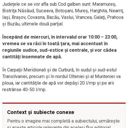
Judeţele ce se vor afla sub Cod galben sunt: Maramureş,
Bistriţa Năsăud, Suceava, Botoşani, Mureş, Harghita, Neamţ,
Iaşi, Braşov, Covasna, Bacău, Vaslui, Vrancea, Galaţi, Prahova
şi Buzău, ultimele două parţial.
Începând de miercuri, în intervalul orar 10:00 – 23:00,
vremea se va răci în toată ţara, mai accentuat în
regiunile sudice, sud-estice şi centrale, şi vor cădea
cantităţi însemnate de apă.
În Carpaţii Meridionali şi de Curbură, în sudul şi sud-estul
Transilvaniei, precum şi în nordul Olteniei şi al Munteniei va
ploua, iar cantităţile de apă vor depăşi 20 l/mp şi pe arii
restrânse 40-50 l/mp.
Context și subiecte conexe
Pentru o imagine mai completă a subiectului, urmărește
și aceste articole relevante din același flux editorial.