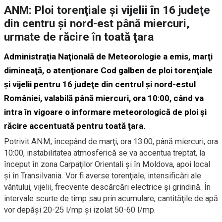
ANM: Ploi torenţiale şi vijelii în 16 judeţe
din centru şi nord-est până miercuri,
urmate de răcire în toată ţara
Administraţia Naţională de Meteorologie a emis, marţi
dimineaţă, o atenţionare Cod galben de ploi torenţiale
şi vijelii pentru 16 judeţe din centrul şi nord-estul
României, valabilă până miercuri, ora 10:00, când va
intra în vigoare o informare meteorologică de ploi şi
răcire accentuată pentru toată ţara.
Potrivit ANM, începând de marţi, ora 13:00, până miercuri, ora
10:00, instabilitatea atmosferică se va accentua treptat, la
început în zona Carpaţilor Orientali şi în Moldova, apoi local
şi în Transilvania. Vor fi averse torenţiale, intensificări ale
vântului, vijelii, frecvente descărcări electrice şi grindină. În
intervale scurte de timp sau prin acumulare, cantităţile de apă
vor depăşi 20-25 l/mp şi izolat 50-60 l/mp.