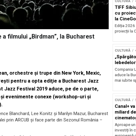
CULTURĂ
TIFF Sibi
cu proiecț
la CineGo
Ediția 2026 
proiecții la 
 a filmului „Birdman”, la Bucharest
CULTURĂ
„Spărgător
lebedelor”
Compania Uk
pean, orchestre şi trupe din New York, Mexic,
aduce la Buc
mai iubite s
cureşti pentru a opta ediţie a Bucharest Jazz
est Jazz Festival 2019 aduce, pe de o parte,
) şi evenimente conexe (workshop-uri şi
CULTURĂ
).
Canal+ va
miliard de
rence Blanchard, Lee Konitz și Marilyn Mazur, Bucharest
cinemato
talei prin ARCUB și face parte din Sezonul România –
până în 2
Aproape un m
investiți în
europeană d