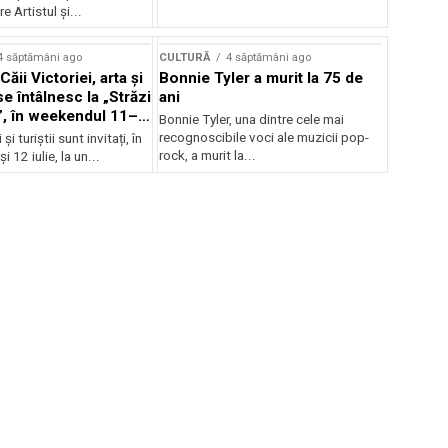
e Artistul și...
4 săptămâni ago
CULTURĂ
4 săptămâni ago
Căii Victoriei, arta și
Bonnie Tyler a murit la 75 de
e întâlnesc la „Străzi
ani
, în weekendul 11–
Bonnie Tyler, una dintre cele mai
recognoscibile voci ale muzicii pop-
și turiștii sunt invitați, în
rock, a murit la...
i 12 iulie, la un...