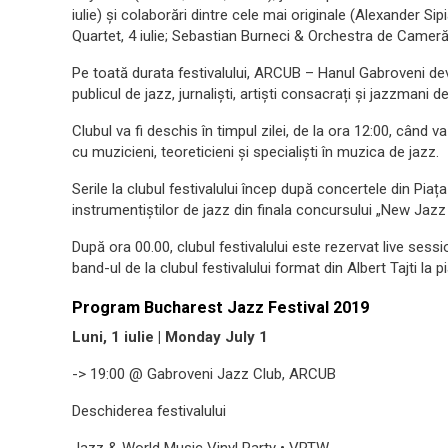
iulie) și colaborări dintre cele mai originale (Alexander S
Quartet, 4 iulie; Sebastian Burneci & Orchestra de Cameră R
Pe toată durata festivalului, ARCUB – Hanul Gabroveni devine
publicul de jazz, jurnaliști, artiști consacrați și jazzmani d
Clubul va fi deschis în timpul zilei, de la ora 12:00, când v
cu muzicieni, teoreticieni și specialiști în muzica de jazz.
Serile la clubul festivalului încep după concertele din Piaț
instrumentiștilor de jazz din finala concursului „New Jazz
După ora 00.00, clubul festivalului este rezervat live sessio
band-ul de la clubul festivalului format din Albert Tajti la 
Program Bucharest Jazz Festival 2019
Luni, 1 iulie | Monday July 1
-> 19:00 @ Gabroveni Jazz Club, ARCUB
Deschiderea festivalului