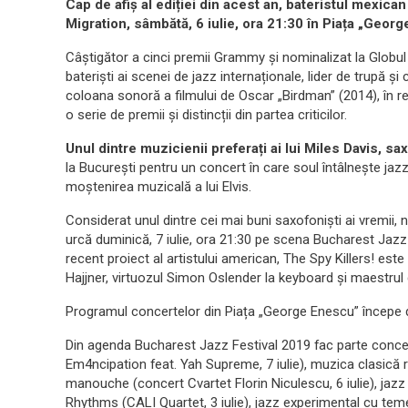
Cap de afiș al ediției din acest an, bateristul mexic
Migration, sâmbătă, 6 iulie, ora 21:30 în Piața „Geor
Câștigător a cinci premii Grammy și nominalizat la Globul
bateriști ai scenei de jazz internaționale, lider de trupă 
coloana sonoră a filmului de Oscar „Birdman” (2014), în reg
o serie de premii și distincții din partea criticilor.
Unul dintre muzicienii preferați ai lui Miles Davis, sa
la București pentru un concert în care soul întâlnește jazz
moștenirea muzicală a lui Elvis.
Considerat unul dintre cei mai buni saxofoniști ai vremii, 
urcă duminică, 7 iulie, ora 21:30 pe scena Bucharest Jazz F
recent proiect al artistului american, The Spy Killers! es
Hajjner, virtuozul Simon Oslender la keyboard și maestrul 
Programul concertelor din Piața „George Enescu” începe de 
Din agenda Bucharest Jazz Festival 2019 fac parte concert
Em4ncipation feat. Yah Supreme, 7 iulie), muzica clasică re
manouche (concert Cvartet Florin Niculescu, 6 iulie), jazz
Rhythms (CALI Quartet, 3 iulie), jazz experimental cu tem