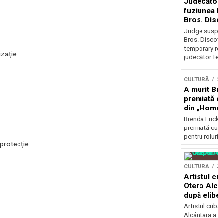
Judecăto
fuziunea
Bros. Dis
restricți
Judge susp
Bros. Disco
temporary r
izație
judecător fe
CULTURĂ
A murit Br
premiată 
din „Hom
Brenda Frick
premiată cu
pentru roluri
protecție
CULTURĂ
Artistul 
Otero Alc
după elib
Artistul cu
Alcántara a 