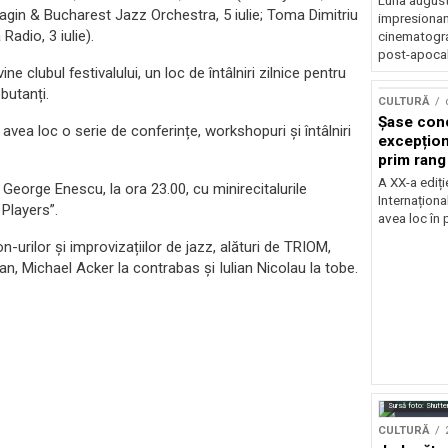
Luna august
ipiagin & Bucharest Jazz Orchestra, 5 iulie; Toma Dimitriu
impresionan
adio, 3 iulie).
cinematograf
post-apocali
 clubul festivalului, un loc de întâlniri zilnice pentru
ebutanți.
CULTURĂ
Șase con
a avea loc o serie de conferințe, workshopuri și întâlniri
excepționa
prim rang
internați
A XX-a ediți
a George Enescu, la ora 23.00, cu minirecitalurile
orchestra
Internaționa
 Players”.
prestigiu
avea loc în 
Concursu
n-urilor și improvizațiilor de jazz, alături de TRIOM,
pian, Michael Acker la contrabas și Iulian Nicolau la tobe.
Sursă foto: Shutte
CULTURĂ