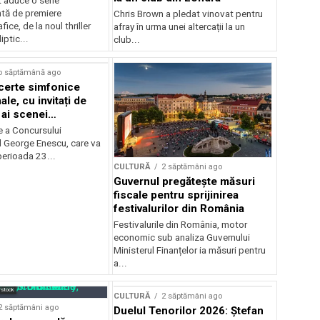
 aduce o serie
tă de premiere
Chris Brown a pledat vinovat pentru
ice, de la noul thriller
afray în urma unei altercații la un
ptic...
club...
o săptămână ago
certe simfonice
le, cu invitați de
 ai scenei
onale și ansambluri
e a Concursului
le românești de
l George Enescu, care va
, în programul
perioada 23...
CULTURĂ
2 săptămâni ago
lui Enescu 2026
Guvernul pregătește măsuri
fiscale pentru sprijinirea
festivalurilor din România
Festivalurile din România, motor
economic sub analiza Guvernului
Ministerul Finanțelor ia măsuri pentru
a...
rstock
CULTURĂ
2 săptămâni ago
2 săptămâni ago
Duelul Tenorilor 2026: Ștefan