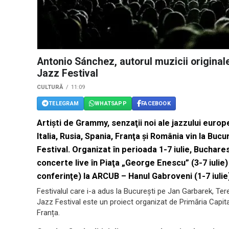
Antonio Sánchez, autorul muzicii originale
Jazz Festival
CULTURĂ
11:09
TELEGRAM
WHATSAPP
FACEBOOK
Artişti de Grammy, senzaţii noi ale jazzului euro
Italia, Rusia, Spania, Franţa şi România vin la Bu
Festival. Organizat în perioada 1-7 iulie, Buchar
concerte live în Piaţa „George Enescu” (3-7 iulie
conferinţe) la ARCUB – Hanul Gabroveni (1-7 iulie
Festivalul care i-a adus la București pe Jan Garbarek, Te
Jazz Festival este un proiect organizat de Primăria Capi
Franța.