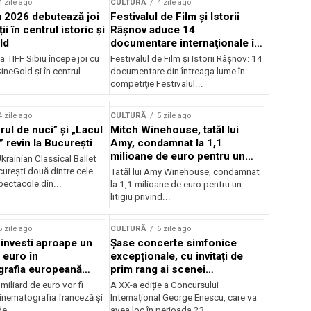
4 zile ago
CULTURĂ
4 zile ago
u 2026 debutează joi
Festivalul de Film şi Istorii
ii în centrul istoric și
Râşnov aduce 14
ld
documentare internaţionale în
premieră
a TIFF Sibiu începe joi cu
Festivalul de Film şi Istorii Râşnov: 14
CineGold și în centrul...
documentare din întreaga lume în
competiţie Festivalul...
4 zile ago
CULTURĂ
5 zile ago
ul de nuci” și „Lacul
Mitch Winehouse, tatăl lui
 revin la București
Amy, condamnat la 1,1
milioane de euro pentru un
rainian Classical Ballet
litigiu pierdut
urești două dintre cele
Tatăl lui Amy Winehouse, condamnat
pectacole din...
la 1,1 milioane de euro pentru un
litigiu privind...
5 zile ago
CULTURĂ
6 zile ago
 investi aproape un
Șase concerte simfonice
 euro în
excepționale, cu invitați de
grafia europeană
prim rang ai scenei
032
internaționale și ansambluri
iliard de euro vor fi
A XX-a ediție a Concursului
orchestrale românești de
 cinematografia franceză și
Internațional George Enescu, care va
prestigiu, în programul
e...
avea loc în perioada 23...