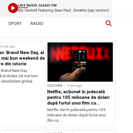
LIVE RADIO CLASIC FM
Blu Cantrell featuring Sean Paul - Breathe (rap version)
SPORT
RADIO
12 ore ago
n: Brand New Day, al
l mai bun weekend de
e din istorie
: Brand New Day
ă al doilea cel mai bun
deschidere global...
CULTURĂ
3 zile ago
Netflix, acționat în judecată
pentru 105 milioane de dolari
după furtul unui film cu
Nicolas Cage
Netflix dat în judecată pentru 105
milioane de dolari după furtul unui
film cu...