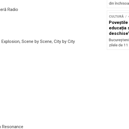
din închisoar
meră Radio
CULTURĂ
Poveștile 
educația s
deschise”
12 iulie
Bucureștenii 
Explosion, Scene by Scene, City by City
zilele de 11 ș
th Resonance