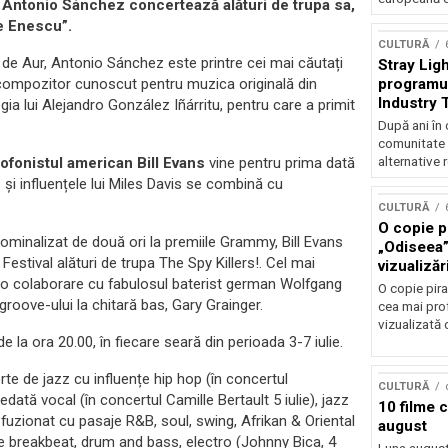
an Antonio Sánchez concertează alături de trupa sa,
ge Enescu”.
CULTURĂ
 de Aur, Antonio Sánchez este printre cei mai căutați
Stray Ligh
programul
și compozitor cunoscut pentru muzica originală din
Industry 
ia lui Alejandro González Iñárritu, pentru care a primit
audiție și
După ani în 
participar
comunitate 
alternative 
xofonistul american Bill Evans
vine pentru prima dată
 și influențele lui Miles Davis se combină cu
CULTURĂ
O copie pi
nominalizat de două ori la premiile Grammy, Bill Evans
„Odiseea”
estival alături de trupa The Spy Killers!. Cel mai
vizualizăr
te o colaborare cu fabulosul baterist german Wolfgang
O copie pira
groove-ului la chitară bas, Gary Grainger.
cea mai prof
vizualizată 
la ora 20.00, în fiecare seară din perioada 3-7 iulie.
e de jazz cu influențe hip hop (în concertul
CULTURĂ
dată vocal (în concertul Camille Bertault 5 iulie), jazz
10 filme 
 fuzionat cu pasaje R&B, soul, swing, Afrikan & Oriental
august
e breakbeat, drum and bass, electro (Johnny Bica, 4