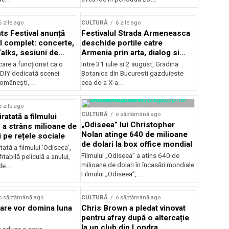
Concursului Enescu 2026
6 zile ago
CULTURĂ
6 zile ago
ts Festival anunță
Festivalul Strada Armeneasca
 complet: concerte,
deschide portile catre
Talks, sesiuni de
Armenia prin arta, dialog si
 noi opțiuni de
patrimoniu, intre 31 iulie si 2
care a funcționat ca o
Intre 31 iulie si 2 august, Gradina
e pentru public
august, la Gradina Botanica din
DIY dedicată scenei
Botanica din Bucuresti gazduieste
Bucuresti
românești,...
cea de-a X-a...
6 zile ago
CULTURĂ
o săptămână ago
ratată a filmului
„Odiseea” lui Christopher
 a strâns milioane de
Nolan atinge 640 de milioane
i pe rețele sociale
de dolari la box office mondial
tată a filmului 'Odiseea',
Filmului „Odiseea” a atins 640 de
itabilă peliculă a anului,
milioane de dolari în încasări mondiale
de...
Filmului „Odiseea”,...
o săptămână ago
CULTURĂ
o săptămână ago
care vor domina luna
Chris Brown a pledat vinovat
pentru afray după o altercație
la un club din Londra