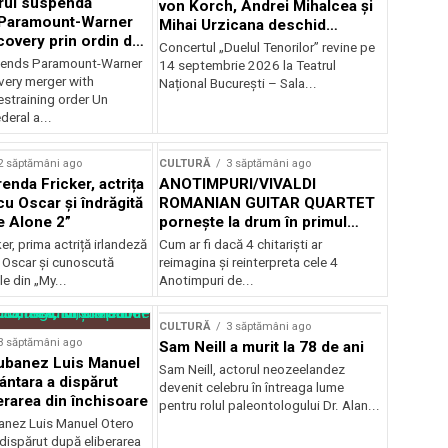
rul suspendă
von Korch, Andrei Mihalcea și
 Paramount-Warner
Mihai Urzicana deschid
covery prin ordin de
stagiunea Musical
Concertul „Duelul Tenorilor” revine pe
e temporară
Extravaganza la TNB
ends Paramount-Warner
14 septembrie 2026 la Teatrul
very merger with
Național București – Sala...
estraining order Un
deral a...
2 săptămâni ago
CULTURĂ
3 săptămâni ago
enda Fricker, actrița
ANOTIMPURI/VIVALDI
cu Oscar și îndrăgită
ROMANIAN GUITAR QUARTET
e Alone 2”
pornește la drum în primul
turneu național
er, prima actriță irlandeză
Cum ar fi dacă 4 chitarişti ar
 Oscar și cunoscută
reimagina şi reinterpreta cele 4
le din „My...
Anotimpuri de...
CULTURĂ
3 săptămâni ago
3 săptămâni ago
Sam Neill a murit la 78 de ani
cubanez Luis Manuel
Sam Neill, actorul neozeelandez
ántara a dispărut
devenit celebru în întreaga lume
erarea din închisoare
pentru rolul paleontologului Dr. Alan...
banez Luis Manuel Otero
dispărut după eliberarea