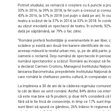
Potrivit studiului, se remarcă o creştere cu 6 puncte a p
33% în 2016, la 39% în 2018, la fel cum a crescut şi cons
43% în 2016, la 57% în 2018 (cel puţin o dată pe an). În c
teatru a scăzut de la 37% în 2014, la 33% în 2018. În conti
au văzut vreodată un spectacol de teatru. În schimb, 92% din
dată pe săptămână, iar 79% o fac zilnic.
”Românii preferă festivităţile şi evenimentele în aer liber
scădere şi există aici două-trei bariere identificate de noi
aceeaşi măsură la nivelul urban mic, şi, pe de altă parte, p
oamenii o reclamă. Deşi numărul de spectacole în perioada 
numărul spectatorilor a scăzut. Românii au început să fie m
a declarat Carmen Croitoru, Managerul Institutului Naţion
lansarea Barometrului, preşedintele Institutului Naţional d
care românii le cheltuiesc pentru cultură, în comparaţie cu
La împlinirea a 30 de ani de la căderea regimului comunist,
la cât de liberi se simt românii. Astfel, 84% dintre cei inter
că este mai bine să fii prudent, şi doar 66% consideră c
fără să le fie frică de consecinţe, în timp ce 17% sunt împ
sunt liberi să spună ce gândesc, 26% trăiesc în regiunea d