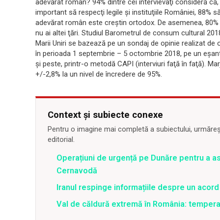
adevărat român? 94% dintre cei intervievaţi consideră că,
important să respecţi legile şi instituţiile României, 88% 
adevărat român este creştin ortodox. De asemenea, 80% din
nu ai altei ţări. Studiul Barometrul de consum cultural 201
Marii Uniri se bazează pe un sondaj de opinie realizat de 
în perioada 1 septembrie – 5 octombrie 2018, pe un eşant
şi peste, printr-o metodă CAPI (interviuri faţă în faţă). Ma
+/-2,8% la un nivel de încredere de 95%.
Context și subiecte conexe
Pentru o imagine mai completă a subiectului, urmărește
editorial.
Operațiuni de urgență pe Dunăre pentru a asi
Cernavodă
Iranul respinge informațiile despre un aco
Val de căldură extremă în România: temperat