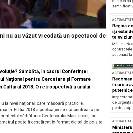
miercuri au 
semnificati
ACTUALITAT
Regina co
își extind
ni nu au văzut vreodată un spectacol de
televiziun
Mihaela Nea
contractele 
acționară la
Sursă foto: Shutte
Revoluţie? Sâmbătă, în cadrul Conferinţei
ACTUALITAT
Recomandă
tul Naţional pentru Cercetare şi Formare
în urma av
 Cultural 2018. O retrospectivă a anului
puternice
Inspectoratu
de Urgență 
 la nivel naţional, care măsoară practicile,
pentru popula
omânia. Ediţia 2018 a publicaţiei se concentrează pe
 contextul sărbătoririi Centenarului Marii Uniri şi pe
ACTUALITAT
arometrul poate fi descărcat în format digital de pe site-
Ministerul