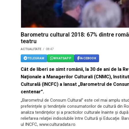
Barometru cultural 2018: 67% dintre româ
teatru
ACTUALITATE
08:47
TELEGRAM
WHATSAPP
FACEBOOK
Cât de liberi se simt românii, la 30 de ani de la 
Naţionale a Managerilor Culturali (CNMC), Institu
Culturală (INCFC) a lansat „Barometrul de Consum
centenar”.
„Barometrul de Consum Cultural” este cel mai amplu studiu
preferinţele şi tendinţele consumatorilor de cultură din R
analiza tendinţelor şi a practicilor culturale înainte şi după
reliefarea relaţiei indisolubile între Cultură şi Educaţie. B
ul INCFC, www.culturadata.ro.