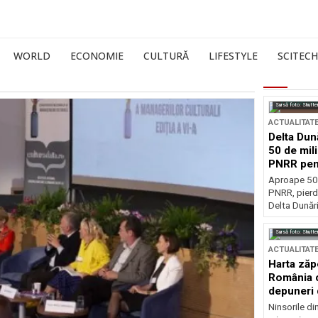
WORLD
ECONOMIE
CULTURĂ
LIFESTYLE
SCITECH
Sursă foto: Shutte
ACTUALITAT
Delta Dun
50 de mil
PNRR pen
esențiale
Aproape 50 
PNRR, pierdu
Delta Dunării
Sursă foto: Shutte
ACTUALITAT
Harta zăp
România c
depuneri 
Ninsorile di