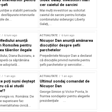
 interviurilor pentru
Sidex Galați: Investitori mari
-șefi
cer caietul de sarcini
stiției a stabilit perioada
Mai mulți investitori au solicitat
i desfășurate interviurile
caietul de sarcini pentru licitația
ile de...
combinatului siderurgic Liberty
Galați,...
E
6 luni ago
ACTUALITATE
6 luni ago
 Mediului anunță
Nicușor Dan anunță amânarea
n Romsilva pentru
discuțiilor despre șefii
 tăierilor ilegale
parchetelor
iului, Diana Buzoianu, a
Președintele Nicușor Dan a declarat
 speră ca săptămâna
că discuțiile privind numirile pentru
fie adoptată...
șefii parchetelor și serviciilor...
E
1 an ago
ACTUALITATE
1 an ago
te poți numi deștept
Ultimul sondaj comandat de
u că ai studii
Nicușor Dan
e!?
George Simion și Victor Ponta, în
fruntea sondajelor pentru alegerile
rvegia vs. România: De
prezidențiale ...
le superioare fac
 mentalitatea civică...