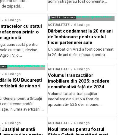
generat un strat
administrației au fost convenite...
v de zăpadă...
Sursă foto: Shutterstock
E
6 luni ago
ACTUALITATE
6 luni ago
ntractelor cu statul
Bărbat condamnat la 20 de ani
e afacerea printr-o
de închisoare pentru violul
e agricolă
fiicei partenerei sale
gu, cunoscută pentru
Un bărbat din Arad a fost condamnat
sale cu statul, devine
la 20 de ani de închisoare pentru...
 Agro TV, o...
rstock
ACTUALITATE
6 luni ago
E
6 luni ago
Volumul tranzacțiilor
rile ISU București
imobiliare din 2025: scădere
ertizării de ninsori
semnificativă față de 2024
Volumul total al tranzacțiilor
l General pentru Situații
imobiliare din 2025 a fost de
a emis recomandări
aproximativ 525 de milioane...
ție, în urma avertizării...
E
6 luni ago
ACTUALITATE
6 luni ago
 Justiției anunță
Noul interes pentru fostul