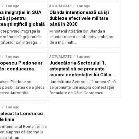
E
1 an ago
ACTUALITATE
1 an ago
a imigrației în SUA
Olanda intenționează să își
ză și pentru
dubleze efectivele militare
a științifică globală
până în 2030
cte privind imigrația în
Ministerul Apărării din Olanda a
e stârnesc îngrijorare în
anunțat recent un obiectiv ambițios
tătorilor din întreaga...
de a mai mult...
E
1 an ago
ACTUALITATE
1 an ago
Popescu Piedone ar
Judecătoria Sectorului 1,
ăsi conducerea
așteptată să se pronunțe
asupra contestației lui Călin
Georgescu privind controlul
pescu Piedone se
Judecătoria Sectorului 1 urmează să
judiciar
 posibilitatea de a pleca
se pronunțe luni asupra contestației
erea Autorității...
formulate de Călin Georgescu...
E
1 an ago
 plecat la Londra cu
e linie
 interimar al României, Ilie
ost surprins călătorind la
ic într-un...