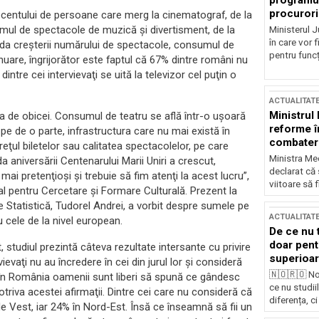
programul
procurori
rocentului de persoane care merg la cinematograf, de la
umul de spectacole de muzică şi divertisment, de la
Ministerul Ju
în care vor f
iuda creşterii numărului de spectacole, consumul de
pentru funcți
nuare, îngrijorător este faptul că 67% dintre români nu
tre cei intervievaţi se uită la televizor cel puţin o
ACTUALITAT
Ministrul
, ca de obicei. Consumul de teatru se află într-o uşoară
reforme î
; pe de o parte, infrastructura care nu mai există în
combaterea
reţul biletelor sau calitatea spectacolelor, pe care
Ministra Med
aniversării Centenarului Marii Uniri a crescut,
declarat că
ai pretenţioşi şi trebuie să fim atenţi la acest lucru”,
viitoare să 
al pentru Cercetare şi Formare Culturală. Prezent la
e Statistică, Tudorel Andrei, a vorbit despre sumele pe
ACTUALITAT
 cele de la nivel european.
De ce nu 
doar pentr
 studiul prezintă câteva rezultate intersante cu privire
superioar
vievaţi nu au încredere în cei din jurul lor şi consideră
🇳🇴🇷🇴 No
ă în România oamenii sunt liberi să spună ce gândesc
ce nu studii
otriva acestei afirmaţii. Dintre cei care nu consideră că
diferența, ci
e Vest, iar 24% în Nord-Est. Însă ce înseamnă să fii un