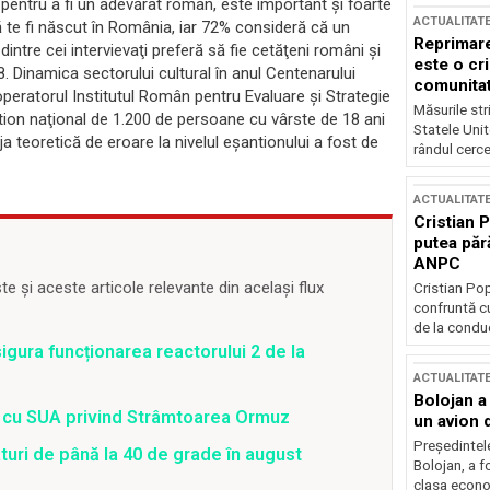
 pentru a fi un adevărat român, este important şi foarte
ACTUALITAT
să te fi născut în România, iar 72% consideră că un
Reprimare
tre cei intervievaţi preferă să fie cetăţeni români şi
este o cri
8. Dinamica sectorului cultural în anul Centenarului
comunitate
operatorul Institutul Român pentru Evaluare şi Strategie
Măsurile stri
ion naţional de 1.200 de persoane cu vârste de 18 ani
Statele Unit
rja teoretică de eroare la nivelul eşantionului a fost de
rândul cerce
ACTUALITAT
Cristian 
putea păr
ANPC
 și aceste articole relevante din același flux
Cristian Po
confruntă cu
de la conduc
gura funcționarea reactorului 2 de la
ACTUALITAT
Bolojan a
rd cu SUA privind Strâmtoarea Ormuz
un avion d
Președintele
uri de până la 40 de grade în august
Bolojan, a f
clasa econom