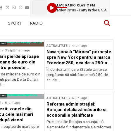
LIVE RADIO CLASIC FM
Miley Cyrus - Party in the U.S.A.
SPORT
RADIO
rstock
ACTUALITATE
4 luni ago
E
3 săptămâni ago
Nava-școală “Mircea” pornește
ării pierde aproape
spre New York pentru a marca
ioane de euro din
Freedom250, cea de-a 250-a
tru proiecte
aniversare a Statelor Unite
În contextul în care Statele Unite se
de milioane de euro din
pregătesc să sărbătorească 250 de
ți pentru Delta Dunării
ani de...
...
rstock
ACTUALITATE
6 luni ago
E
6 luni ago
Reforma administrației:
ezii: zonele din
Bolojan detaliază măsurile și
u cele mai mari
economiile planificate
după viscol
Premierul Ilie Bolojan a anunțat că
n noaptea de marți spre
elementele fundamentale ale reformei