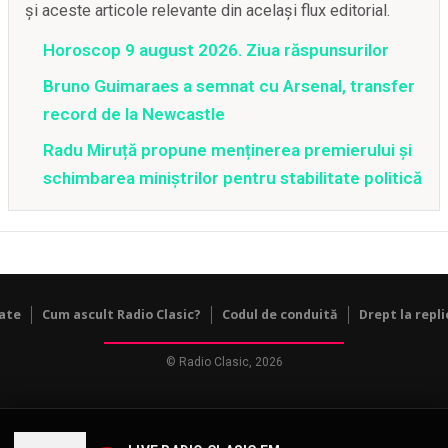
și aceste articole relevante din același flux editorial.
Horoscop 9 august 2026. Ziua răspunsurilor
Bruno Guimaraes a semnat cu Arsenal, transfer
record de la Newcastle
Radu Miruță propune menținerea premierului și
schimbarea miniștrilor pentru stabilitate politică
tate
Cum ascult Radio Clasic?
Codul de conduită
Drept la repli
© Radio Clasic, 2026