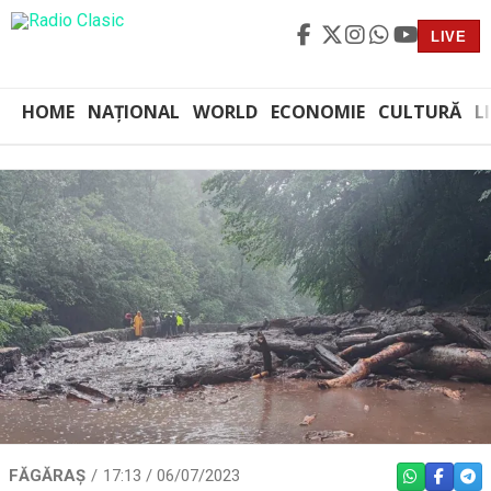
LIVE
HOME
NAȚIONAL
WORLD
ECONOMIE
CULTURĂ
L
FĂGĂRAȘ
17:13 / 06/07/2023
WHATSAPP
FACEBO
TEL