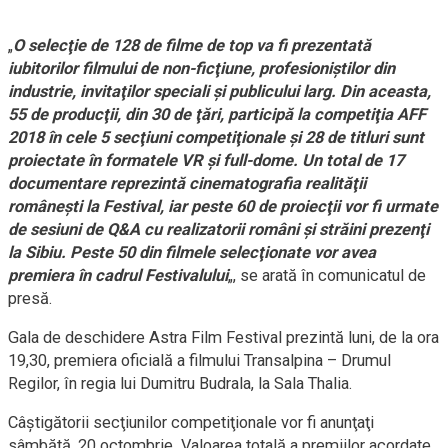
„
O selecţie de 128 de filme de top va fi prezentată
iubitorilor filmului de non-ficţiune, profesioniştilor din
industrie, invitaţilor speciali şi publicului larg. Din aceasta,
55 de producţii, din 30 de ţări, participă la competiţia AFF
2018 în cele 5 secţiuni competiţionale şi 28 de titluri sunt
proiectate în formatele VR şi full-dome. Un total de 17
documentare reprezintă cinematografia realităţii
româneşti la Festival, iar peste 60 de proiecţii vor fi urmate
de sesiuni de Q&A cu realizatorii români şi străini prezenţi
la Sibiu. Peste 50 din filmele selecţionate vor avea
premiera în cadrul Festivalului
„, se arată în comunicatul de
presă.
Gala de deschidere Astra Film Festival prezintă luni, de la ora
19,30, premiera oficială a filmului Transalpina – Drumul
Regilor, în regia lui Dumitru Budrala, la Sala Thalia.
Câştigătorii secţiunilor competiţionale vor fi anunţaţi
sâmbătă, 20 octombrie. Valoarea totală a premiilor acordate