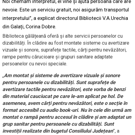
Noi chemăm interpretul, el vine și ajută persoana care are
nevoie. Este un serviciu gratuit, noi asigurăm transportul
interpretului”, a explicat directorul Bibliotecii V.A.Urechia
din Galați, Corina Dobre.
Biblioteca gălățeană oferă și alte servicii persoanelor cu
dizabilități. În clădire au fost montate sisteme cu avertizare
vizuale și sonore, suprafețe tactile, cărți pentru nevăzători,
rampe pentru cărucioare și grupuri sanitare adaptate
persoanelor cu nevoi speciale.
„
Am montat și sisteme de avertizare vizuale și sonore
pentru persoanele cu dizabilități. Sunt suprafețe de
avertizare tactile pentru nevăzători, este vorba de benzi
din material cauciucat pe care le-am aplicat pe hol. De
asemenea, avem cărți pentru nevăzători, este o secție în
format accesibil cu audio book-uri. Nu în cele din urmă am
montat o rampă pentru accesul în clădire și am adaptat un
grup sanitar pentru persoanele cu dizabilități. Sunt
investiții realizate din bugetul Consiliului Județean
”, a