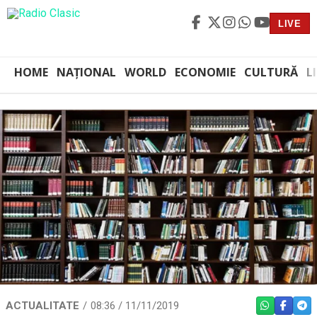
LIVE
HOME
NAȚIONAL
WORLD
ECONOMIE
CULTURĂ
L
ACTUALITATE
08:36 / 11/11/2019
WHATSAPP
FACEBO
TEL