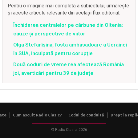
Pentru o imagine mai completă a subiectului, urmărește
și aceste articole relevante din același flux editorial.
Închiderea centralelor pe cărbune din Oltenia:
cauze și perspective de viitor
Olga Stefanîşina, fosta ambasadoare a Ucrainei
în SUA, inculpată pentru corupţie
Două coduri de vreme rea afectează România
joi, avertizări pentru 39 de județe
tate
Cum ascult Radio Clasic?
Codul de conduită
Drept la repli
© Radio Clasic, 2026