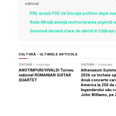
editorial.
PNL acuză PSD de blocaje politice după su
Radu Miruță anunță restructurarea urgentă
Guvernul declară stare de alertă în Călăraș
CULTURĂ - ULTIMELE ARTICOLE
CULTURĂ
o lună ago
CULTURĂ
o lună ago
ANOTIMPURI/VIVALDI Turneu
Athenaeum Summer
național ROMANIAN GUITAR
2026 se încheie sp
QUARTET
două concerte car
America la 250 de 
legendarului său 
John Williams, pe 2