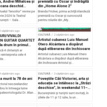
, Andrei Mihalcea și
premiată cu Oscar și îndrăgită
icana deschid
din „Home Alone 2”
 Musical
uelul Tenorilor” revine pe
Brenda Fricker, prima actriță irlandeză
nza la TNB
ie 2026 la Teatrul
premiată cu Oscar și cunoscută
urești – Sala...
pentru rolurile din „My...
2 săptămâni ago
CULTURĂ
2 săptămâni ago
RI/VIVALDI
Artistul cubanez Luis Manuel
N GUITAR QUARTET
Otero Alcántara a dispărut
la drum în primul
după eliberarea din închisoare
țional
că 4 chitarişti ar
Artistul cubanez Luis Manuel Otero
 reinterpreta cele 4
Alcántara a dispărut după eliberarea
de...
din închisoare Artistul și...
3 săptămâni ago
CULTURĂ
3 săptămâni ago
a murit la 78 de ani
Poveștile Căii Victoriei, arta și
educația se întâlnesc la „Străzi
actorul neozeelandez
deschise”, în weekendul 11–
bru în întreaga lume
12 iulie
 paleontologului Dr. Alan...
Bucureștenii și turiștii sunt invitați, în
zilele de 11 și 12 iulie, la un...