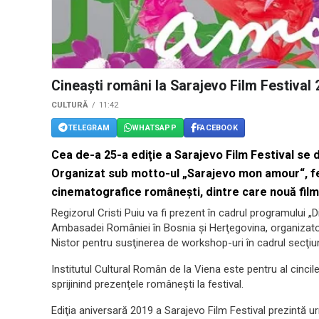
Cineaşti români la Sarajevo Film Festival
CULTURĂ
11:42
TELEGRAM
WHATSAPP
FACEBOOK
Cea de-a 25-a ediţie a Sarajevo Film Festival se
Organizat sub motto-ul „Sarajevo mon amour“, fes
cinematografice româneşti, dintre care nouă film
Regizorul Cristi Puiu va fi prezent în cadrul programului „
Ambasadei României în Bosnia şi Herţegovina, organizator
Nistor pentru susţinerea de workshop-uri în cadrul secţiuni
Institutul Cultural Român de la Viena este pentru al cincile
sprijinind prezenţele româneşti la festival.
Ediţia aniversară 2019 a Sarajevo Film Festival prezintă 