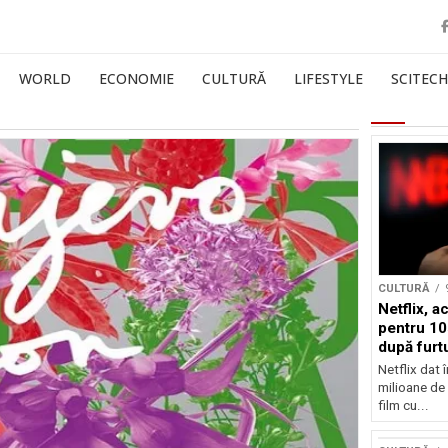
WORLD
ECONOMIE
CULTURĂ
LIFESTYLE
SCITECH
CULTURĂ
Netflix, a
pentru 10
după furtu
Nicolas 
Netflix dat 
milioane de 
film cu...