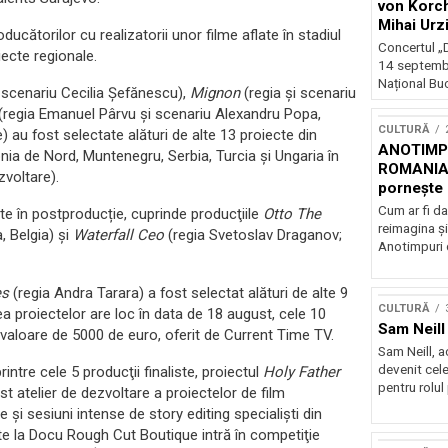
von Korch
Mihai Urz
roducătorilor cu realizatorii unor filme aflate în stadiul
stagiunea
Concertul „D
ecte regionale.
Extravaga
14 septembr
Național Buc
 scenariu Cecilia Șefănescu),
Mignon
(regia şi scenariu
(regia Emanuel Pârvu şi scenariu Alexandru Popa,
CULTURĂ
) au fost selectate alături de alte 13 proiecte din
ANOTIMPU
ia de Nord, Muntenegru, Serbia, Turcia şi Ungaria în
ROMANIA
zvoltare).
pornește 
turneu na
Cum ar fi da
ate în postproducție, cuprinde producţiile
Otto The
reimagina şi
 Belgia) şi
Waterfall Ceo
(regia Svetoslav Draganov;
Anotimpuri 
es
(regia Andra Tarara) a fost selectat alături de alte 9
CULTURĂ
ea proiectelor are loc în data de 18 august, cele 10
Sam Neill 
valoare de 5000 de euro, oferit de Current Time TV.
Sam Neill, 
devenit cele
rintre cele 5 producţii finaliste, proiectul
Holy Father
pentru rolul
 atelier de dezvoltare a proiectelor de film
e şi sesiuni intense de story editing specialişti din
ate la Docu Rough Cut Boutique intră în competiţie