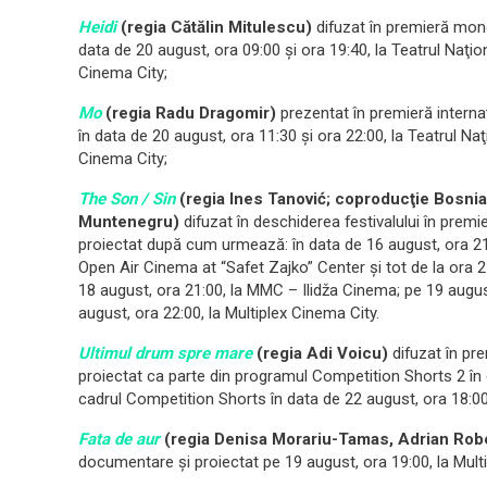
Heidi
(regia Cătălin Mitulescu)
difuzat în premieră mondi
data de 20 august, ora 09:00 şi ora 19:40, la Teatrul Naţion
Cinema City;
Mo
(regia Radu Dragomir)
prezentat în premieră internaţ
în data de 20 august, ora 11:30 şi ora 22:00, la Teatrul Naţ
Cinema City;
The Son / Sin
(regia Ines Tanović; coproducţie Bosnia
Muntenegru)
difuzat în deschiderea festivalului în premi
proiectat după cum urmează: în data de 16 august, ora 21:0
Open Air Cinema at “Safet Zajko” Center şi tot de la ora 2
18 august, ora 21:00, la MMC – Ilidža Cinema; pe 19 august
august, ora 22:00, la Multiplex Cinema City.
Ultimul drum spre mare
(regia Adi Voicu)
difuzat în pr
proiectat ca parte din programul Competition Shorts 2 în d
cadrul Competition Shorts în data de 22 august, ora 18:00,
Fata de aur
(regia Denisa Morariu-Tamas, Adrian Rob
documentare şi proiectat pe 19 august, ora 19:00, la Mult