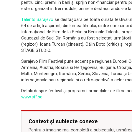
pentru cinci premii în bani şi sprijin non-financiar pentr
este organizat în trei module, primele desfăşurându-se la fi
Talents Sarajevo
se desfășoară pe toată durata festivalului
64 de artiști aspiranți din lumea filmului, dintre care cinci
Internaţional de Film de la Berlin şi Berlinale Talents, pr
Caucazul de Sud. Din România au fost selectaţi următorii pa
(regizor), Ioana Turcan (cineast), Călin Boto (critic) şi 
STAGE STUDIO.
Sarajevo Film Festival pune accent pe regiunea Europei Cen
Armenia, Austria, Bosnia şi Herţegovina, Bulgaria, Croaţi
Malta, Muntenegru, România, Serbia, Slovenia, Turcia şi U
internaţionale sau regionale şi o retrospectivă a celor mai
Detalii despre festival şi programul proiecţiilor de filme p
www.sff.ba
Context și subiecte conexe
Pentru o imagine mai completă a subiectului, urmărește