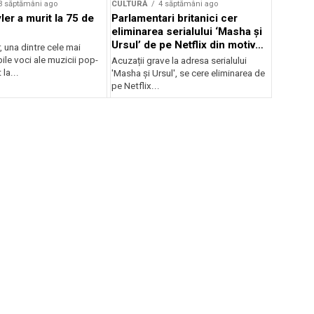
3 săptămâni ago
CULTURĂ
4 săptămâni ago
er a murit la 75 de
Parlamentari britanici cer
eliminarea serialului ‘Masha și
Ursul’ de pe Netflix din motive
, una dintre cele mai
de propagandă
le voci ale muzicii pop-
Acuzații grave la adresa serialului
 la...
'Masha și Ursul', se cere eliminarea de
pe Netflix...