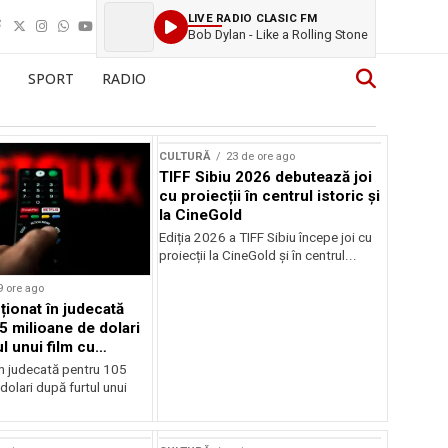
LIVE RADIO CLASIC FM
Bob Dylan - Like a Rolling Stone
SPORT
RADIO
CULTURĂ
23 de ore ago
TIFF Sibiu 2026 debutează joi
cu proiecții în centrul istoric și
la CineGold
Ediția 2026 a TIFF Sibiu începe joi cu
proiecții la CineGold și în centrul...
9 ore ago
cționat în judecată
5 milioane de dolari
l unui film cu
Cage
în judecată pentru 105
dolari după furtul unui