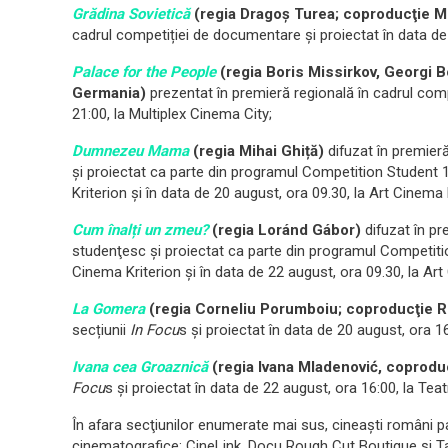
Grădina Sovietică
(regia Dragoș Turea; coproducţie 
cadrul competiției de documentare şi proiectat în data de 
Palace for the People
(regia Boris Missirkov, Georgi 
Germania)
prezentat în premieră regională în cadrul com
21:00, la Multiplex Cinema City;
Dumnezeu Mama
(regia Mihai Ghiță)
difuzat în premieră
şi proiectat ca parte din programul Competition Student 1
Kriterion şi în data de 20 august, ora 09.30, la Art Cinema 
Cum înalți un zmeu?
(regia Loránd Gábor)
difuzat în pr
studenţesc şi proiectat ca parte din programul Competitio
Cinema Kriterion şi în data de 22 august, ora 09.30, la Art
La Gomera
(regia Corneliu Porumboiu; coproducţie R
secțiunii
In
Focu
s și proiectat în data de 20 august, ora 16
Ivana cea Groaznică
(regia Ivana Mladenović,
coproduc
Focu
s și proiectat în data de 22 august, ora 16:00, la Teat
În afara secţiunilor enumerate mai sus, cineaşti români pa
cinematografice: CineLink, Docu Rough Cut Boutique şi Ta