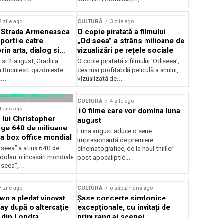
lui Enescu 2026
3 zile ago
CULTURĂ
3 zile ago
l Strada Armeneasca
O copie piratată a filmului
portile catre
„Odiseea” a strâns milioane de
in arta, dialog si
vizualizări pe rețele sociale
, intre 31 iulie si 2
ie si 2 august, Gradina
O copie piratată a filmului 'Odiseea',
a Gradina Botanica din
n Bucuresti gazduieste
cea mai profitabilă peliculă a anului,
...
vizualizată de...
CULTURĂ
4 zile ago
4 zile ago
10 filme care vor domina luna
 lui Christopher
august
nge 640 de milioane
Luna august aduce o serie
la box office mondial
impresionantă de premiere
iseea” a atins 640 de
cinematografice, de la noul thriller
dolari în încasări mondiale
post-apocaliptic...
iseea”,...
7 zile ago
CULTURĂ
o săptămână ago
wn a pledat vinovat
Șase concerte simfonice
ay după o altercație
excepționale, cu invitați de
b din Londra
prim rang ai scenei