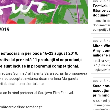
CULTURĂ
Festivalul
Râşnov a
documenta
premieră
Festivalul d
documentare
 2019
competiţie F
CULTURĂ
Mitch Win
Amy, cond
 desfăşoară în perioada 16-23 august 2019.
milioane 
tivalul prezintă 11 producţii şi coproducţii
litigiu pie
Tatăl lui A
la 1,1 milio
e sunt incluse în programul competițional.
litigiu privin
Directors Summit“ al Talents Sarajevo, iar la propunerea
ii au acceptat invitarea doamnei Irina Margareta
CULTURĂ
i dedicate tinerelor talente.
Șase con
excepționa
a an la rând partener al Sarajevo Film Festival,
prim rang
internați
A XX-a ediți
orchestra
Internaționa
următoarele filme româneşti:
prestigiu
avea loc în 