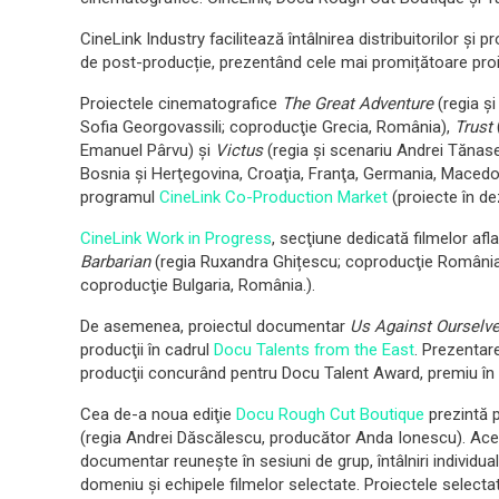
CineLink Industry facilitează întâlnirea distribuitorilor şi p
de post-producție, prezentând cele mai promițătoare proi
Proiectele cinematografice
The Great Adventure
(regia şi
Sofia Georgovassili; coproducţie Grecia, România),
Trust
Emanuel Pârvu) şi
Victus
(regia şi scenariu Andrei Tănase
Bosnia şi Herţegovina, Croaţia, Franţa, Germania, Macedon
programul
CineLink Co-Production Market
(proiecte în de
CineLink Work in Progress
, secţiune dedicată filmelor afl
Barbarian
(regia Ruxandra Ghițescu; coproducţie România,
coproducţie Bulgaria, România.).
De asemenea, proiectul documentar
Us Against Ourselv
producţii în cadrul
Docu Talents from the East
. Prezentar
producţii concurând pentru Docu Talent Award, premiu în 
Cea de-a noua ediţie
Docu Rough Cut Boutique
prezintă p
(regia Andrei Dăscălescu, producător Anda Ionescu). Acest
documentar reuneşte în sesiuni de grup, întâlniri individual
domeniu şi echipele filmelor selectate. Proiectele select