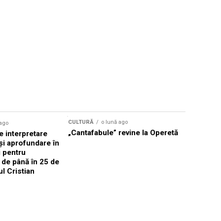
CULTURĂ
o lună ago
 ago
CULTURĂ
„Cantafabule” revine la Operetă
 interpretare
Athenaeu
și aprofundare în
2026 Laur
i pentru
Grammy, C
i de până în 25 de
reuni sub
ul Cristian
Română de
Janoska î
pe 20 iuni