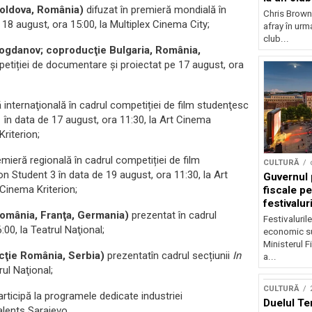
Moldova, România)
difuzat în premieră mondială în
Chris Brown
18 august, ora 15:00, la Multiplex Cinema City;
afray în urma
club...
Bogdanov; coproducţie Bulgaria, România,
petiției de documentare şi proiectat pe 17 august, ora
 internaţională în cadrul competiției de film studenţesc
 în data de 17 august, ora 11:30, la Art Cinema
Kriterion;
emieră regională în cadrul competiției de film
CULTURĂ
n Student 3 în data de 19 august, ora 11:30, la Art
Guvernul 
 Cinema Kriterion;
fiscale pe
festivalur
omânia, Franţa, Germania)
prezentat în cadrul
Festivaluril
:00, la Teatrul Naţional;
economic su
Ministerul F
ţie România, Serbia)
prezentatîn cadrul secțiunii
In
a...
rul Naţional;
CULTURĂ
rticipă la programele dedicate industriei
Duelul Te
lents Sarajevo.