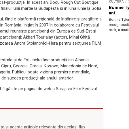
CULTURĂ
u post-producţie. În acest an, Docu Rough Cut Boutique
Bonnie Tyl
nalul lunii martie la Budapesta şi în luna iunie la Sofia.
ani
, fiind o platformă regională de întâlnire și pregătire a
Bonnie Tyler
recognoscibi
 din România. Iniţiat în 2007 în colaborare cu Festivalul
rock, a murit
ogramul reuneşte participanţi din Europa de Sud-Est şi
rticipanţi: Akbari Tourialay (actor), Mihai Ghiţă
regizoarea Andra Stoianovici-Hera pentru secţiunea FILM
trale şi de Est, incluzând producţii din Albania,
a, Cipru, Georgia, Grecia, Kosovo, Macedonia de Nord,
ngaria. Publicul poate viziona premiere mondiale,
 de succes producţii ale anului anterior.
ot fi găsite pe pagina de web a Sarajevo Film Festival:
 și aceste articole relevante din același flux