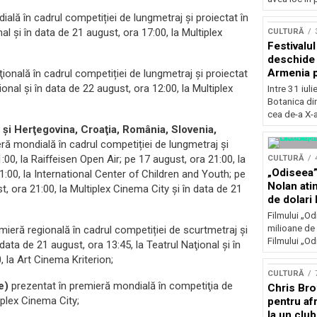
Concursu
ală în cadrul competiției de lungmetraj și proiectat în
al şi în data de 21 august, ora 17:00, la Multiplex
CULTURĂ
Festivalu
deschide 
Armenia pr
ională în cadrul competiției de lungmetraj și proiectat
patrimoniu
ional şi în data de 22 august, ora 12:00, la Multiplex
Intre 31 iul
august, l
Botanica di
Bucuresti
cea de-a X-a
 şi Herţegovina, Croaţia, România, Slovenia,
eră mondială în cadrul competiției de lungmetraj și
0, la Raiffeisen Open Air; pe 17 august, ora 21:00, la
CULTURĂ
„Odiseea”
1:00, la International Center of Children and Youth; pe
Nolan ati
, ora 21:00, la Multiplex Cinema City şi în data de 21
de dolari 
Filmului „Od
milioane de 
emieră regională în cadrul competiției de scurtmetraj şi
Filmului „Od
ata de 21 august, ora 13:45, la Teatrul Naţional şi în
 la Art Cinema Kriterion;
CULTURĂ
e)
prezentat în premieră mondială în competiţia de
Chris Bro
iplex Cinema City;
pentru afr
la un clu