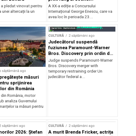
internaționale și ansambluri
 a pledat vinovat pentru
A XX-a ediție a Concursului
orchestrale românești de
 unei altercații la un
Internațional George Enescu, care va
prestigiu, în programul
avea loc în perioada 23...
Concursului Enescu 2026
Sursă foto: Shutterstock
CULTURĂ
2 săptămâni ago
Judecătorul suspendă
fuziunea Paramount-Warner
Bros. Discovery prin ordin de
restricție temporară
Judge suspends Paramount-Warner
Bros. Discovery merger with
o săptămână ago
temporary restraining order Un
pregătește măsuri
judecător federal a...
ntru sprijinirea
ilor din România
e din România, motor
b analiza Guvernului
inanțelor ia măsuri pentru
2 săptămâni ago
CULTURĂ
2 săptămâni ago
norilor 2026: Ștefan
A murit Brenda Fricker, actrița