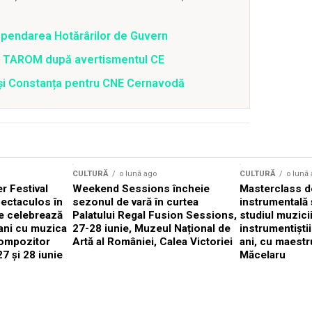
spendarea Hotărârilor de Guvern
 a TAROM după avertismentul CE
i și Constanța pentru CNE Cernavodă
CULTURĂ
o lună ago
CULTURĂ
o lună
 Festival
Weekend Sessions încheie
Masterclass de
ectaculos în
sezonul de vară în curtea
instrumentală 
e celebrează
Palatului Regal Fusion Sessions,
studiul muzici
ani cu muzica
27-28 iunie, Muzeul Național de
instrumentiști
compozitor
Artă al României, Calea Victoriei
ani, cu maestr
7 și 28 iunie
Măcelaru