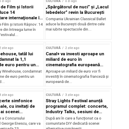
o zi ago
CULTURĂ
o zi ago
 de Film şi Istorii
„Spărgătorul de nuci” și „Lacul
duce 14
lebedelor” revin la București
re internaţionale în
Compania Ukrainian Classical Ballet
aduce la București două dintre cele
e Film şi Istorii Râşnov: 14
mai iubite spectacole din...
 din întreaga lume în
estivalul...
2 zile ago
CULTURĂ
2 zile ago
ehouse, tatăl lui
Canal+ va investi aproape un
amnat la 1,1
miliard de euro în
de euro pentru un
cinematografia europeană
rdut
până în 2032
my Winehouse, condamnat
Aproape un miliard de euro vor fi
ane de euro pentru un
investiți în cinematografia franceză și
d...
europeană de...
3 zile ago
CULTURĂ
3 zile ago
certe simfonice
Stray Lights Festival anunță
le, cu invitați de
programul complet: concerte,
 ai scenei
Industry Talks, sesiuni de
onale și ansambluri
audiție și noi opțiuni de
e a Concursului
După ani în care a funcționat ca o
le românești de
participare pentru public
l George Enescu, care va
comunitate DIY dedicată scenei
, în programul
perioada 23...
alternative românești,...