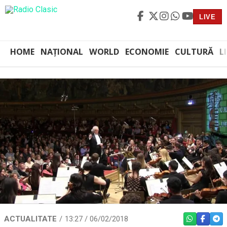
LIVE
HOME
NAȚIONAL
WORLD
ECONOMIE
CULTURĂ
L
ACTUALITATE
13:27 / 06/02/2018
WHATSAPP
FACEBO
TEL