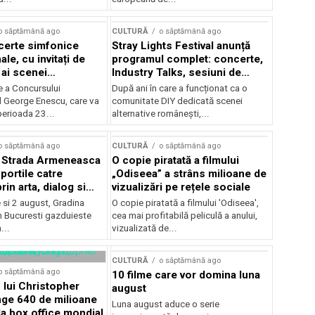
o săptămână ago
CULTURĂ
o săptămână ago
certe simfonice
Stray Lights Festival anunță
le, cu invitați de
programul complet: concerte,
 ai scenei
Industry Talks, sesiuni de
onale și ansambluri
audiție și noi opțiuni de
e a Concursului
După ani în care a funcționat ca o
le românești de
participare pentru public
l George Enescu, care va
comunitate DIY dedicată scenei
, în programul
perioada 23...
alternative românești,...
lui Enescu 2026
o săptămână ago
CULTURĂ
o săptămână ago
l Strada Armeneasca
O copie piratată a filmului
portile catre
„Odiseea” a strâns milioane de
in arta, dialog si
vizualizări pe rețele sociale
, intre 31 iulie si 2
ie si 2 august, Gradina
O copie piratată a filmului 'Odiseea',
a Gradina Botanica din
n Bucuresti gazduieste
cea mai profitabilă peliculă a anului,
...
vizualizată de...
CULTURĂ
o săptămână ago
o săptămână ago
10 filme care vor domina luna
 lui Christopher
august
nge 640 de milioane
Luna august aduce o serie
la box office mondial