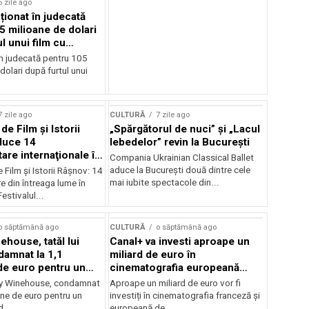
6 zile ago
cționat în judecată
5 milioane de dolari
l unui film cu
Cage
în judecată pentru 105
dolari după furtul unui
7 zile ago
CULTURĂ
7 zile ago
 de Film şi Istorii
„Spărgătorul de nuci” și „Lacul
duce 14
lebedelor” revin la București
re internaţionale în
Compania Ukrainian Classical Ballet
aduce la București două dintre cele
e Film şi Istorii Râşnov: 14
mai iubite spectacole din...
 din întreaga lume în
estivalul...
o săptămână ago
CULTURĂ
o săptămână ago
ehouse, tatăl lui
Canal+ va investi aproape un
amnat la 1,1
miliard de euro în
de euro pentru un
cinematografia europeană
rdut
până în 2032
my Winehouse, condamnat
Aproape un miliard de euro vor fi
ane de euro pentru un
investiți în cinematografia franceză și
d...
europeană de...