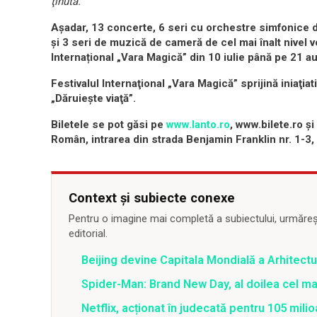
ţinută.
”
Așadar, 13 concerte, 6 seri cu orchestre simfonice 
și 3 seri de muzică de cameră de cel mai înalt nivel vo
Internațional „Vara Magică” din 10 iulie până pe 21 a
Festivalul Internaţional „Vara Magică” sprijină iniaţia
„Dăruieşte viaţă”.
Biletele se pot găsi pe
www.lanto.ro
, www.bilete.ro și
Român, intrarea din strada Benjamin Franklin nr. 1-3, d
Context și subiecte conexe
Pentru o imagine mai completă a subiectului, urmărește
editorial.
Beijing devine Capitala Mondială a Arhitectu
Spider-Man: Brand New Day, al doilea cel m
Netflix, acționat în judecată pentru 105 milio