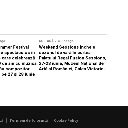
 ago
CULTURĂ
o lună ago
CULTURĂ
mmer Festival
Weekend Sessions încheie
Mastercla
ie spectaculos în
sezonul de vară în curtea
instrumen
 care celebrează
Palatului Regal Fusion Sessions,
studiul mu
0 de ani cu muzica
27-28 iunie, Muzeul Național de
instrument
său compozitor
Artă al României, Calea Victoriei
ani, cu ma
 pe 27 și 28 iunie
Măcelaru
că
Termeni de folosință
Cookie Policy