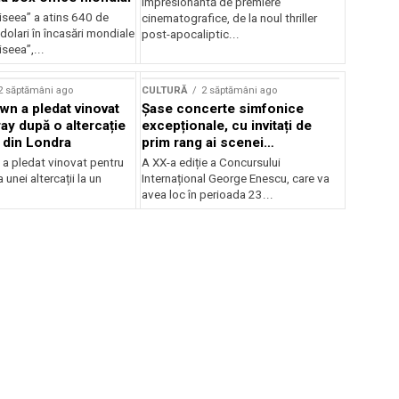
impresionantă de premiere
iseea” a atins 640 de
cinematografice, de la noul thriller
dolari în încasări mondiale
post-apocaliptic...
iseea”,...
2 săptămâni ago
CULTURĂ
2 săptămâni ago
wn a pledat vinovat
Șase concerte simfonice
ay după o altercație
excepționale, cu invitați de
b din Londra
prim rang ai scenei
internaționale și ansambluri
 a pledat vinovat pentru
A XX-a ediție a Concursului
orchestrale românești de
 unei altercații la un
Internațional George Enescu, care va
prestigiu, în programul
avea loc în perioada 23...
Concursului Enescu 2026