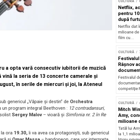
CULTURĂ
Netflix, a
pentru 10
după furtu
Nicolas 
Netflix dat 
milioane de 
film cu...
CULTURĂ
Festivalul
Râşnov a
ru a opta vară consecutiv iubitorii de muzică
documenta
să vină la seria de
13 concerte camerale și
premieră
Festivalul d
documentare
ugust
, în serile de miercuri și joi, la
Ateneul
competiţie F
 sub genericul „Văpaie şi destin” de
Orchestra
CULTURĂ
u un program integral Beethoven :
12 contradansuri,
Mitch Win
 solist
Sergey Malov
– vioară şi
Simfonia nr. 2 în Re
Amy, cond
milioane 
litigiu pie
Tatăl lui A
 la ora
19.30,
îi va avea ca protagonişti, sub genericul
la 1,1 milio
ară şi
Omar Massa
– bandoneon, care vor interpreta
litigiu privin