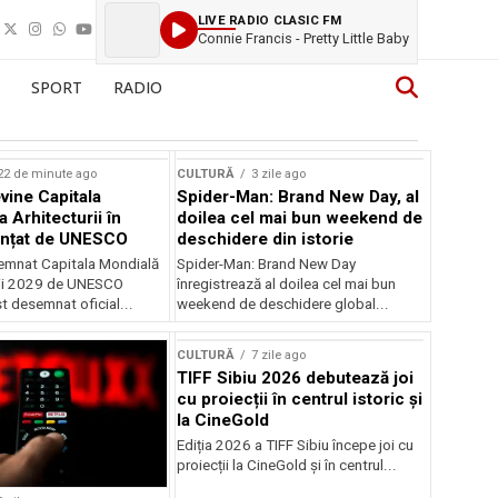
LIVE RADIO CLASIC FM
Connie Francis - Pretty Little Baby
SPORT
RADIO
22 de minute ago
CULTURĂ
3 zile ago
vine Capitala
Spider-Man: Brand New Day, al
 Arhitecturii în
doilea cel mai bun weekend de
unțat de UNESCO
deschidere din istorie
semnat Capitala Mondială
Spider-Man: Brand New Day
rii 2029 de UNESCO
înregistrează al doilea cel mai bun
st desemnat oficial...
weekend de deschidere global...
CULTURĂ
7 zile ago
TIFF Sibiu 2026 debutează joi
cu proiecții în centrul istoric și
la CineGold
Ediția 2026 a TIFF Sibiu începe joi cu
proiecții la CineGold și în centrul...