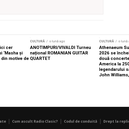
CULTURĂ
o lună ago
CULTURĂ
o lună
ici cer
ANOTIMPURI/VIVALDI Turneu
Athenaeum Su
ui ‘Masha și
național ROMANIAN GUITAR
2026 se înche
x din motive de
QUARTET
două concerte
America la 25
legendarului 
John Williams,
tate
Cum ascult Radio Clasic?
Codul de conduită
Drept la repli