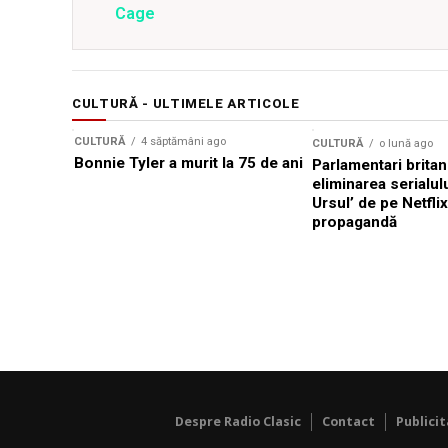
Cage
CULTURĂ - ULTIMELE ARTICOLE
CULTURĂ
4 săptămâni ago
CULTURĂ
o lună ago
Bonnie Tyler a murit la 75 de ani
Parlamentari britan
eliminarea serialul
Ursul’ de pe Netfli
propagandă
Despre Radio Clasic
Contact
Publici