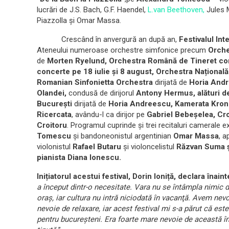
lucrări de J.S. Bach, G.F. Haendel,
L.van Beethoven,
Jules 
Piazzolla şi Omar Massa.
Crescând în anvergură an după an,
Festivalul Int
Ateneului numeroase orchestre simfonice precum
Orche
de
Morten Ryelund
,
Orchestra Română de Tineret
co
concerte pe 18 iulie și 8 august,
Orchestra Națională 
Romanian Sinfonietta Orchestra
dirijată de
Horia And
Olandei,
condusă de dirijorul
Antony Hermus
,
alături 
București
dirijată de
Horia Andreescu,
Kamerata Kron
Ricercata
, avându-l ca dirijor pe
Gabriel Bebeșelea
,
Cro
Croitoru
. Programul cuprinde și trei recitaluri camerale e
Tomescu
și bandoneonistul argentinian
Omar Massa
, a
violonistul
Rafael Butaru
și violoncelistul
Răzvan Suma
pianista
Diana Ionescu.
Inițiatorul acestui festival,
Dorin Ioniță
, declara înaint
a început dintr-o necesitate. Vara nu se întâmpla nimic 
oraș, iar cultura nu intră niciodată în vacanţă. Avem ne
nevoie de relaxare, iar acest festival mi s-a părut că este
pentru bucureşteni. Era foarte mare nevoie de această îm