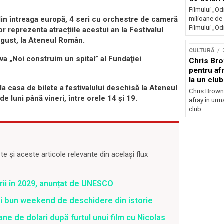
Filmului „Od
milioane de 
din întreaga europă, 4 seri cu orchestre de cameră
Filmului „Od
r reprezenta atracțiile acestui an la Festivalul
ugust, la Ateneul Român.
CULTURĂ
tiva „Noi construim un spital” al Fundaţiei
Chris Bro
pentru afr
la un clu
 la casa de bilete a festivalului deschisă la Ateneul
Chris Brown
e luni până vineri, între orele 14 și 19.
afray în urma
club...
 și aceste articole relevante din același flux
rii în 2029, anunțat de UNESCO
ai bun weekend de deschidere din istorie
ane de dolari după furtul unui film cu Nicolas