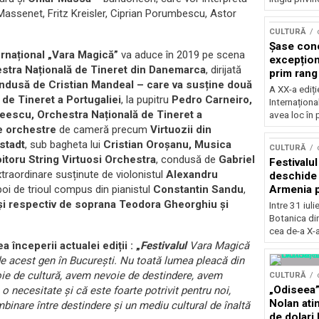
Massenet, Fritz Kreisler, Ciprian Porumbescu, Astor
CULTURĂ
Șase con
ernațional „Vara Magică”
va aduce în 2019 pe scena
excepționa
stra Națională de Tineret din Danemarca
, dirijată
prim rang
ndusă de
Cristian Mandeal
– care va susține două
internați
A XX-a ediți
de Tineret a Portugaliei
, la pupitru
Pedro Carneiro
,
orchestra
Internaționa
prestigiu
reescu
,
Orchestra Națională de Tineret a
avea loc în 
Concursu
de orchestre
de cameră precum
Virtuozii din
stadt
, sub bagheta lui
Cristian Oroșanu
,
Musica
CULTURĂ
itoru String Virtuosi Orchestra
, condusă de
Gabriel
Festivalu
xtraordinare susținute de violonistul
Alexandru
deschide 
Armenia pr
poi de trioul compus din pianistul
Constantin Sandu
,
patrimoniu
și respectiv de soprana
Teodora Gheorghiu
și
Intre 31 iul
august, l
Botanica di
Bucuresti
cea de-a X-a
ea începerii actualei ediții : „
Festivalul
Vara Magică
de acest gen în Bucureşti. Nu toată lumea pleacă din
voie de cultură, avem nevoie de destindere, avem
CULTURĂ
„Odiseea”
 o necesitate şi că este foarte potrivit pentru noi,
Nolan ati
binare între destindere şi un mediu cultural de înaltă
de dolari 