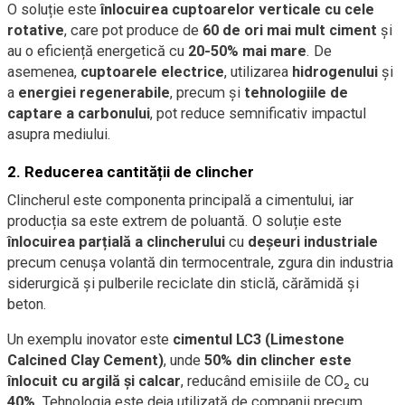
O soluție este
înlocuirea cuptoarelor verticale cu cele
rotative
, care pot produce de
60 de ori mai mult ciment
și
au o eficiență energetică cu
20-50% mai mare
. De
asemenea,
cuptoarele electrice
, utilizarea
hidrogenului
și
a
energiei regenerabile
, precum și
tehnologiile de
captare a carbonului
, pot reduce semnificativ impactul
asupra mediului.
2. Reducerea cantității de clincher
Clincherul este componenta principală a cimentului, iar
producția sa este extrem de poluantă. O soluție este
înlocuirea parțială a clincherului
cu
deșeuri industriale
precum cenușa volantă din termocentrale, zgura din industria
siderurgică și pulberile reciclate din sticlă, cărămidă și
beton.
Un exemplu inovator este
cimentul LC3 (Limestone
Calcined Clay Cement)
, unde
50% din clincher este
înlocuit cu argilă și calcar
, reducând emisiile de CO₂ cu
40%
. Tehnologia este deja utilizată de companii precum