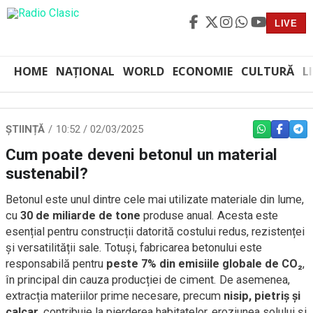
LIVE
HOME
NAȚIONAL
WORLD
ECONOMIE
CULTURĂ
L
ȘTIINȚĂ
10:52 / 02/03/2025
WHATSAPP
FACEBO
TEL
Cum poate deveni betonul un material
sustenabil?
Betonul este unul dintre cele mai utilizate materiale din lume,
cu
30 de miliarde de tone
produse anual. Acesta este
esențial pentru construcții datorită costului redus, rezistenței
și versatilității sale. Totuși, fabricarea betonului este
responsabilă pentru
peste 7% din emisiile globale de CO₂
,
în principal din cauza producției de ciment. De asemenea,
extracția materiilor prime necesare, precum
nisip, pietriș și
calcar
, contribuie la pierderea habitatelor, eroziunea solului și