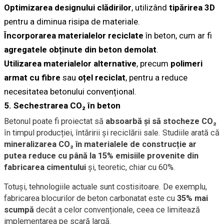
Optimizarea designului clădirilor
, utilizând
tipărirea 3D
pentru a diminua risipa de materiale.
Încorporarea materialelor reciclate
în beton, cum ar fi
agregatele obținute din beton demolat
.
Utilizarea materialelor alternative
, precum
polimeri
armat cu fibre
sau
oțel reciclat
, pentru a reduce
necesitatea betonului convențional.
5. Sechestrarea CO₂ în beton
Betonul poate fi proiectat să
absoarbă și să stocheze CO₂
în timpul producției, întăririi și reciclării sale. Studiile arată că
mineralizarea CO₂ în materialele de construcție ar
putea reduce cu până la 15% emisiile provenite din
fabricarea cimentului
și, teoretic, chiar cu 60%.
Totuși, tehnologiile actuale sunt costisitoare. De exemplu,
fabricarea blocurilor de beton carbonatat este cu
35% mai
scumpă
decât a celor convenționale, ceea ce limitează
implementarea pe scară largă.