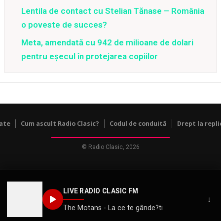
Lentila de contact cu Stelian Tănase – România
o poveste de succes?
Meta, amendată cu 942 de milioane de dolari
pentru eșecul în protejarea copiilor
tate
Cum ascult Radio Clasic?
Codul de conduită
Drept la repli
© Radio Clasic, 2026
LIVE RADIO CLASIC FM
↓
The Motans - La ce te gânde?ti