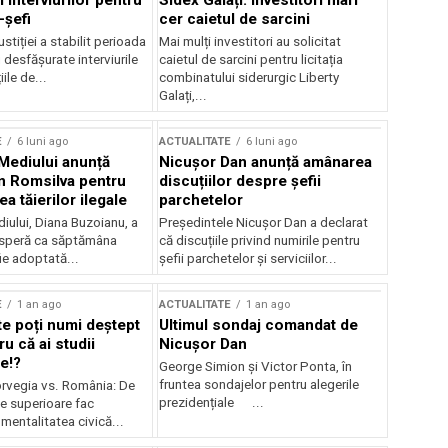
 interviurilor pentru
Sidex Galați: Investitori mari
-șefi
cer caietul de sarcini
stiției a stabilit perioada
Mai mulți investitori au solicitat
i desfășurate interviurile
caietul de sarcini pentru licitația
ile de...
combinatului siderurgic Liberty
Galați,...
E
6 luni ago
ACTUALITATE
6 luni ago
 Mediului anunță
Nicușor Dan anunță amânarea
n Romsilva pentru
discuțiilor despre șefii
 tăierilor ilegale
parchetelor
iului, Diana Buzoianu, a
Președintele Nicușor Dan a declarat
 speră ca săptămâna
că discuțiile privind numirile pentru
fie adoptată...
șefii parchetelor și serviciilor...
E
1 an ago
ACTUALITATE
1 an ago
te poți numi deștept
Ultimul sondaj comandat de
u că ai studii
Nicușor Dan
e!?
George Simion și Victor Ponta, în
fruntea sondajelor pentru alegerile
rvegia vs. România: De
prezidențiale ...
le superioare fac
 mentalitatea civică...