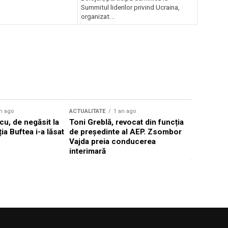
Summitul liderilor privind Ucraina,
organizat...
n ago
ACTUALITATE
1 an ago
ACTUALITATE
u, de negăsit la
Toni Greblă, revocat din funcția
Ilie Boloj
ția Buftea i-a lăsat
de președinte al AEP. Zsombor
alegerilor
Vajda preia conducerea
constituți
interimară
concentră
viitoarelo