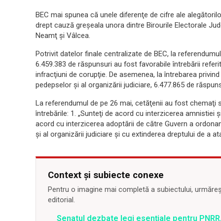
BEC mai spunea că unele diferenţe de cifre ale alegătorilo
drept cauză greşeala unora dintre Birourile Electorale Jud
Neamţ şi Vâlcea.
Potrivit datelor finale centralizate de BEC, la referendumul
6.459.383 de răspunsuri au fost favorabile întrebării referit
infracţiuni de corupţie. De asemenea, la întrebarea privind 
pedepselor şi al organizării judiciare, 6.477.865 de răspuns
La referendumul de pe 26 mai, cetăţenii au fost chemaţi să
întrebările: 1. „Sunteţi de acord cu interzicerea amnistiei şi
acord cu interzicerea adoptării de către Guvern a ordonanţ
şi al organizării judiciare şi cu extinderea dreptului de a 
Context și subiecte conexe
Pentru o imagine mai completă a subiectului, urmărește
editorial.
Senatul dezbate legi esențiale pentru PNRR,