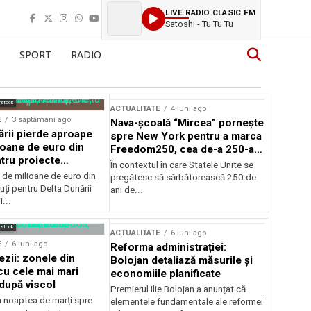
LIVE RADIO CLASIC FM
Satoshi - Tu Tu Tu
SPORT
RADIO
rstock
ACTUALITATE
4 luni ago
E
3 săptămâni ago
Nava-școală “Mircea” pornește
ării pierde aproape
spre New York pentru a marca
ioane de euro din
Freedom250, cea de-a 250-a
tru proiecte
aniversare a Statelor Unite
În contextul în care Statele Unite se
de milioane de euro din
pregătesc să sărbătorească 250 de
ți pentru Delta Dunării
ani de...
...
rstock
ACTUALITATE
6 luni ago
E
6 luni ago
Reforma administrației:
ezii: zonele din
Bolojan detaliază măsurile și
u cele mai mari
economiile planificate
după viscol
Premierul Ilie Bolojan a anunțat că
n noaptea de marți spre
elementele fundamentale ale reformei