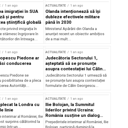
E
1 an ago
ACTUALITATE
1 an ago
a imigrației în SUA
Olanda intenționează să își
ză și pentru
dubleze efectivele militare
a științifică globală
până în 2030
cte privind imigrația în
Ministerul Apărării din Olanda a
e stârnesc îngrijorare în
anunțat recent un obiectiv ambițios
tătorilor din întreaga...
de a mai mult...
E
1 an ago
ACTUALITATE
1 an ago
Popescu Piedone ar
Judecătoria Sectorului 1,
ăsi conducerea
așteptată să se pronunțe
asupra contestației lui Călin
Georgescu privind controlul
pescu Piedone se
Judecătoria Sectorului 1 urmează să
judiciar
 posibilitatea de a pleca
se pronunțe luni asupra contestației
erea Autorității...
formulate de Călin Georgescu...
E
1 an ago
ACTUALITATE
1 an ago
 plecat la Londra cu
Ilie Bolojan, la Summitul
e linie
liderilor privind Ucraina:
România susține un dialog
 interimar al României, Ilie
transatlantic pentru securitate
ost surprins călătorind la
Președintele interimar al României, Ilie
și stabilitate
ic într-un...
Bolojan, participă duminică la