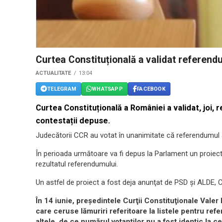
Curtea Constituțională a validat referendum
ACTUALITATE
13:04
TELEGRAM
WHATSAPP
FACEBOOK
Curtea Constituțională a României a validat, joi, r
contestații depuse.
Judecătorii CCR au votat în unanimitate că referendumul a î
În perioada următoare va fi depus la Parlament un proiect l
rezultatul referendumului.
Un astfel de proiect a fost deja anunţat de PSD şi ALDE, Co
În 14 iunie, preşedintele Curţii Constituţionale Vale
care ceruse lămuriri referitoare la listele pentru ref
altele, de ce numărul votanţilor nu a fost identic la ce