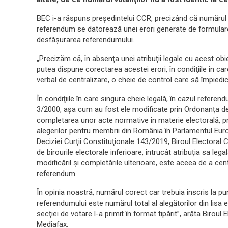
BEC i-a răspuns preşedintelui CCR, precizând că numărul di
referendum se datorează unei erori generate de formulare
desfăşurarea referendumului.
„Precizăm că, în absenţa unei atribuţii legale cu acest obie
putea dispune corectarea acestei erori, în condiţiile în car
verbal de centralizare, o cheie de control care să împiedic
În condiţiile în care singura cheie legală, în cazul referen
3/2000, aşa cum au fost ele modificate prin Ordonanţa de
completarea unor acte normative în materie electorală, 
alegerilor pentru membrii din România în Parlamentul Eur
Deciziei Curţii Constituţionale 143/2019, Biroul Electoral
de birourile electorale inferioare, întrucât atribuţia sa legal
modificăril şi completările ulterioare, este aceea de a cen
referendum.
În opinia noastră, numărul corect car trebuia înscris la pun
referendumului este numărul total al alegătorilor din lisa 
secţiei de votare l-a primit în format tipărit”, arăta Biroul
Mediafax.