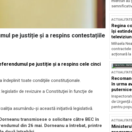
miercuri au 
semnificati
ACTUALITAT
Regina co
își extind
ul pe justiție și a respins contestațiile
televiziun
Mihaela Nea
contractele 
acționară la
eferendumul pe justiție și a respins cele cinci
Sursă foto: Shutte
ACTUALITAT
Recomandă
ndeplinit toate condiţiile constituţionale.
în urma av
puternice
egislativ de revizuire a Constituţiei în funcţie de
Inspectoratu
de Urgență 
pentru popula
aliţia asumându-şi această iniţiativă legislativă.
r Dorneanu transmisese o solicitare către BEC în
ACTUALITAT
erendumul din 26 mai. Dorneanu a întrebat, printre
Ministerul
le două întrebări.