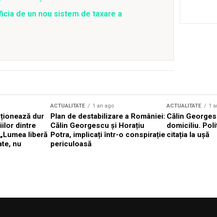
ficia de un nou sistem de taxare a
ACTUALITATE
1 an ago
ACTUALITATE
1 a
cționează dur
Plan de destabilizare a României:
Călin Georgesc
ilor dintre
Călin Georgescu și Horațiu
domiciliu. Poli
 „Lumea liberă
Potra, implicați într-o conspirație
citația la ușă
ate, nu
periculoasă