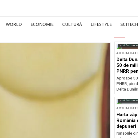
WORLD
ECONOMIE
CULTURĂ
LIFESTYLE
SCITECH
Sursă foto: Shutte
ACTUALITAT
Delta Dun
50 de mil
PNRR pen
esențiale
Aproape 50 
PNRR, pierdu
Delta Dunării
Sursă foto: Shutte
ACTUALITAT
Harta zăp
România c
depuneri 
Ninsorile di