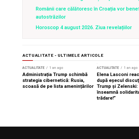
Românii care călătoresc în Croația vor bene
autostrăzilor
Horoscop 4 august 2026. Ziua revelațiilor
ACTUALITATE - ULTIMELE ARTICOLE
ACTUALITATE
1 an ago
ACTUALITATE
1 an ago
Administrația Trump schimbă
Elena Lasconi rea
strategia cibernetică: Rusia,
după eșecul discuți
scoasă de pe lista amenințărilor
Trump și Zelenski:
înseamnă solidarit
trădare!”