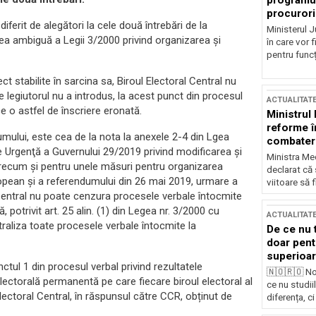
programul
procurori
ferit de alegători la cele două întrebări de la
Ministerul Ju
a ambiguă a Legii 3/2000 privind organizarea şi
în care vor f
pentru funcți
ct stabilite în sarcina sa, Biroul Electoral Central nu
e legiutorul nu a introdus, la acest punct din procesul
ACTUALITAT
e o astfel de înscriere eronată.
Ministrul
reforme î
dumului, este cea de la nota la anexele 2-4 din Lgea
combaterea
 Urgenţă a Guvernului 29/2019 privind modificarea şi
Ministra Med
precum şi pentru unele măsuri pentru organizarea
declarat că
opean şi a referendumului din 26 mai 2019, urmare a
viitoare să 
 Central nu poate cenzura procesele verbale întocmite
ă, potrivit art. 25 alin. (1) din Legea nr. 3/2000 cu
ACTUALITAT
traliza toate procesele verbale întocmite la
De ce nu 
doar pentr
superioar
ctul 1 din procesul verbal privind rezultatele
🇳🇴🇷🇴 No
electorală permanentă pe care fiecare biroul electoral al
ce nu studii
 Electoral Central, în răspunsul către CCR, obținut de
diferența, ci