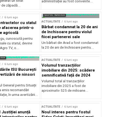
generat un strat
administrației au fost convenite...
v de zăpadă...
Sursă foto: Shutterstock
E
6 luni ago
ACTUALITATE
6 luni ago
ntractelor cu statul
Bărbat condamnat la 20 de ani
e afacerea printr-o
de închisoare pentru violul
e agricolă
fiicei partenerei sale
gu, cunoscută pentru
Un bărbat din Arad a fost condamnat
sale cu statul, devine
la 20 de ani de închisoare pentru...
 Agro TV, o...
rstock
ACTUALITATE
6 luni ago
E
6 luni ago
Volumul tranzacțiilor
rile ISU București
imobiliare din 2025: scădere
ertizării de ninsori
semnificativă față de 2024
Volumul total al tranzacțiilor
l General pentru Situații
imobiliare din 2025 a fost de
a emis recomandări
aproximativ 525 de milioane...
ție, în urma avertizării...
E
6 luni ago
ACTUALITATE
6 luni ago
 Justiției anunță
Noul interes pentru fostul