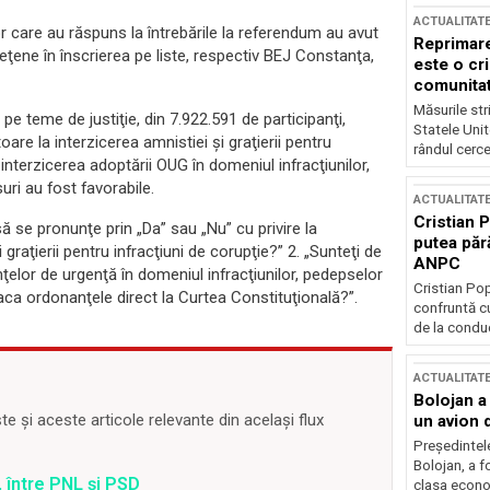
ACTUALITAT
r care au răspuns la întrebările la referendum au avut
Reprimare
eţene în înscrierea pe liste, respectiv BEJ Constanţa,
este o cri
comunitate
Măsurile stri
 pe teme de justiţie, din 7.922.591 de participanţi,
Statele Unit
oare la interzicerea amnistiei şi graţierii pentru
rândul cerce
interzicerea adoptării OUG în domeniul infracţiunilor,
uri au fost favorabile.
ACTUALITAT
Cristian 
 se pronunţe prin „Da” sau „Nu” cu privire la
putea păr
 graţierii pentru infracţiuni de corupţie?” 2. „Sunteţi de
ANPC
elor de urgenţă în domeniul infracţiunilor, pedepselor
Cristian Po
ataca ordonanţele direct la Curtea Constituţională?”.
confruntă cu
de la conduc
ACTUALITAT
Bolojan a
 și aceste articole relevante din același flux
un avion d
Președintele
Bolojan, a f
 între PNL și PSD
clasa econom