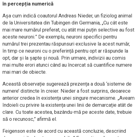
în percepția numerică
Așa cum indică coautorul Andreas Nieder, un fiziolog animal
de la Universitatea din Tubingen din Germania, „Cu cât este
mai mare numărul preferat, cu atât mai puțin selective au fost
aceste neuroni.” De exemplu, neuroni specifici pentru
numărul trei prezentau răspunsuri exclusive la acest număr,
în timp ce neuroni cu o preferință pentru opt ar răspunde la
opt, dar și la șapte și nouă. Prin urmare, indivizii au comis
mai multe erori atunci când au încercat să cuantifice numere
mai mari de obiecte.
Această observație sugerează prezența a două ‘sisteme de
numere’ distincte în creier. Nieder a fost surprins, deoarece
anterior credea în existența unei singure mecanisme. „Aveam
îndoieli cu privire la existența unei linii de demarcație atât de
clare. Cu toate acestea, bazându-mă pe aceste date, trebuie
să o recunosc,” afirmă el.
Feigenson este de acord cu această concluzie, descriind