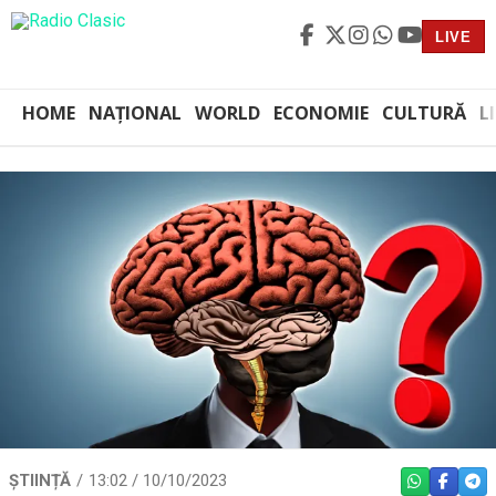
LIVE
HOME
NAȚIONAL
WORLD
ECONOMIE
CULTURĂ
L
ȘTIINȚĂ
13:02 / 10/10/2023
WHATSAPP
FACEBO
TEL