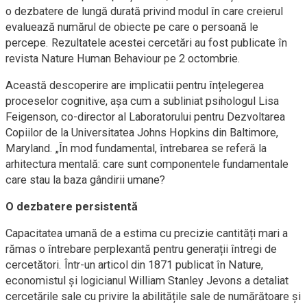
o dezbatere de lungă durată privind modul în care creierul
evaluează numărul de obiecte pe care o persoană le
percepe. Rezultatele acestei cercetări au fost publicate în
revista Nature Human Behaviour pe 2 octombrie.
Această descoperire are implicatii pentru înțelegerea
proceselor cognitive, așa cum a subliniat psihologul Lisa
Feigenson, co-director al Laboratorului pentru Dezvoltarea
Copiilor de la Universitatea Johns Hopkins din Baltimore,
Maryland. „În mod fundamental, întrebarea se referă la
arhitectura mentală: care sunt componentele fundamentale
care stau la baza gândirii umane?
O dezbatere persistentă
Capacitatea umană de a estima cu precizie cantități mari a
rămas o întrebare perplexantă pentru generații întregi de
cercetători. Într-un articol din 1871 publicat în Nature,
economistul și logicianul William Stanley Jevons a detaliat
cercetările sale cu privire la abilitățile sale de numărătoare și