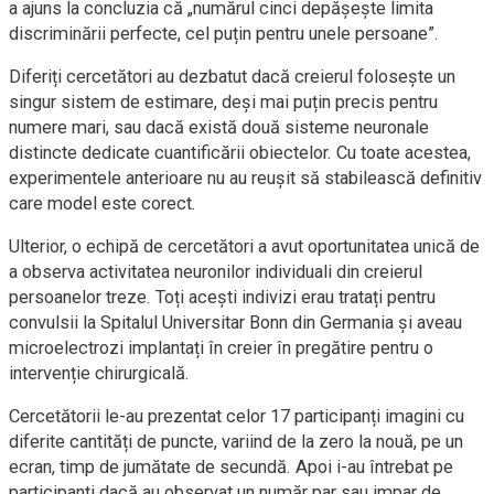
a ajuns la concluzia că „numărul cinci depășește limita
discriminării perfecte, cel puțin pentru unele persoane”.
Diferiți cercetători au dezbatut dacă creierul folosește un
singur sistem de estimare, deși mai puțin precis pentru
numere mari, sau dacă există două sisteme neuronale
distincte dedicate cuantificării obiectelor. Cu toate acestea,
experimentele anterioare nu au reușit să stabilească definitiv
care model este corect.
Ulterior, o echipă de cercetători a avut oportunitatea unică de
a observa activitatea neuronilor individuali din creierul
persoanelor treze. Toți acești indivizi erau tratați pentru
convulsii la Spitalul Universitar Bonn din Germania și aveau
microelectrozi implantați în creier în pregătire pentru o
intervenție chirurgicală.
Cercetătorii le-au prezentat celor 17 participanți imagini cu
diferite cantități de puncte, variind de la zero la nouă, pe un
ecran, timp de jumătate de secundă. Apoi i-au întrebat pe
participanți dacă au observat un număr par sau impar de