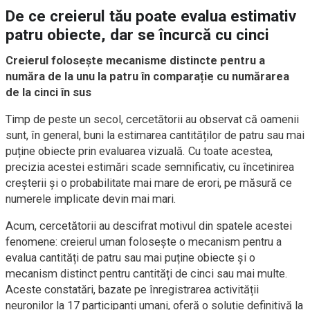
De ce creierul tău poate evalua estimativ
patru obiecte, dar se încurcă cu cinci
Creierul folosește mecanisme distincte pentru a
număra de la unu la patru în comparație cu numărarea
de la cinci în sus
Timp de peste un secol, cercetătorii au observat că oamenii
sunt, în general, buni la estimarea cantităților de patru sau mai
puține obiecte prin evaluarea vizuală. Cu toate acestea,
precizia acestei estimări scade semnificativ, cu încetinirea
creșterii și o probabilitate mai mare de erori, pe măsură ce
numerele implicate devin mai mari.
Acum, cercetătorii au descifrat motivul din spatele acestei
fenomene: creierul uman folosește o mecanism pentru a
evalua cantități de patru sau mai puține obiecte și o
mecanism distinct pentru cantități de cinci sau mai multe.
Aceste constatări, bazate pe înregistrarea activității
neuronilor la 17 participanți umani, oferă o soluție definitivă la