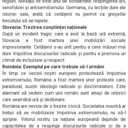
regiuni. Mesajul lor este unul de solidaritate: respingerea urii,
xenofobiei și antisemitismului. Germania, cu lecțiile dure ale
istoriei sale, arată că cetățenii nu permit ca greșelile
trecutului să se repete.
Slovacia: Trezirea conștiinței naționale
După un incident tragic care a avut la bază ură extremă,
Slovacia a fost martora unei mobilizări sociale
impresionante. Cetățenii s-au unit pentru a cere măsuri mai
dure împotriva discursurilor radicale și pentru a promova un
climat de incluziune și respect.
România: Exemplul pe care trebuie să-l urmăm
În timp ce vecinii noștri europeni protestează împotriva
extremismului, România a fost martora unor proteste care,
paradoxal, susțin ideologii radicale și discriminatorii. Este
alarmant să vedem cum unii români sunt atrași de retorici
care seamănă ură și dezbinare.
România are nevoie de o trezire civică. Societatea noastră ar
trebui să se mobilizeze împotriva extremismului, nu să-l
sprijine. Viitorul nostru ca națiune europeană depinde de
capacitatea de a respinge discursurile radicale și de a