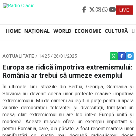
LIVE
HOME
NAȚIONAL
WORLD
ECONOMIE
CULTURĂ
L
ACTUALITATE
14:25 / 26/01/2025
WHATSAPP
FACEBO
TEL
Europa se ridică împotriva extremismului:
România ar trebui să urmeze exemplul
În ultimele luni, străzile din Serbia, Georgia, Germania și
Slovacia au devenit scena unor proteste masive împotriva
extremismului. Mii de oameni au ieșit în piețe pentru a apăra
valorile democrației, toleranței și diversității, trimițând un
mesaj clar: extremismul nu are loc într-o Europă unită și
modernă. Aceste mișcări oferă un exemplu important și
pentru România, care, din păcate, a fost recent martora unor
manifestări ce susțin mai degrabă radicalismul decât