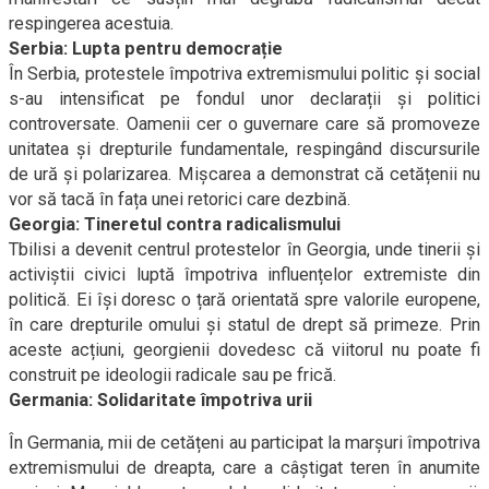
respingerea acestuia.
Serbia: Lupta pentru democrație
În Serbia, protestele împotriva extremismului politic și social
s-au intensificat pe fondul unor declarații și politici
controversate. Oamenii cer o guvernare care să promoveze
unitatea și drepturile fundamentale, respingând discursurile
de ură și polarizarea. Mișcarea a demonstrat că cetățenii nu
vor să tacă în fața unei retorici care dezbină.
Georgia: Tineretul contra radicalismului
Tbilisi a devenit centrul protestelor în Georgia, unde tinerii și
activiștii civici luptă împotriva influențelor extremiste din
politică. Ei își doresc o țară orientată spre valorile europene,
în care drepturile omului și statul de drept să primeze. Prin
aceste acțiuni, georgienii dovedesc că viitorul nu poate fi
construit pe ideologii radicale sau pe frică.
Germania: Solidaritate împotriva urii
În Germania, mii de cetățeni au participat la marșuri împotriva
extremismului de dreapta, care a câștigat teren în anumite