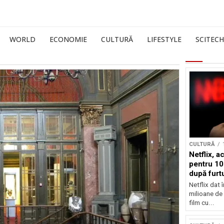
WORLD
ECONOMIE
CULTURĂ
LIFESTYLE
SCITECH
CULTURĂ
Netflix, a
pentru 10
după furtu
Nicolas 
Netflix dat 
milioane de 
film cu...