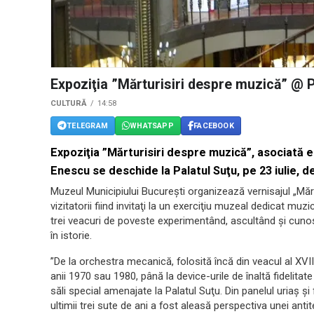
Expoziţia ”Mărturisiri despre muzică” @ P
CULTURĂ
14:58
TELEGRAM
WHATSAPP
FACEBOOK
Expoziţia ”Mărturisiri despre muzică”, asociată ed
Enescu se deschide la Palatul Suţu, pe 23 iulie, de
Muzeul Municipiului Bucureşti organizează vernisajul „Mărt
vizitatorii fiind invitaţi la un exerciţiu muzeal dedicat muz
trei veacuri de poveste experimentând, ascultând şi cuno
în istorie.
”De la orchestra mecanică, folosită încă din veacul al XVII
anii 1970 sau 1980, până la device-urile de înaltă fidelitat
săli special amenajate la Palatul Suţu. Din panelul uriaş şi
ultimii trei sute de ani a fost aleasă perspectiva unei anti