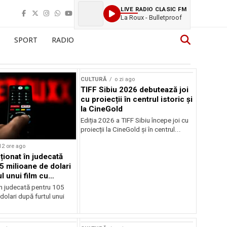
LIVE RADIO CLASIC FM
La Roux - Bulletproof
SPORT
RADIO
CULTURĂ
o zi ago
TIFF Sibiu 2026 debutează joi
cu proiecții în centrul istoric și
la CineGold
Ediția 2026 a TIFF Sibiu începe joi cu
proiecții la CineGold și în centrul...
12 ore ago
cționat în judecată
5 milioane de dolari
l unui film cu
Cage
în judecată pentru 105
dolari după furtul unui