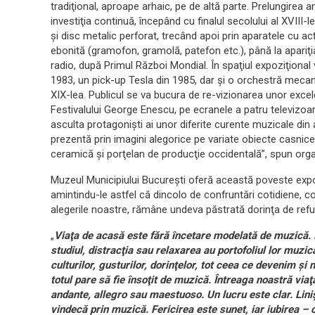
tradiţional, aproape arhaic, pe de altă parte. Prelungirea
investiţia continuă, începând cu finalul secolului al XVIII-
şi disc metalic perforat, trecând apoi prin aparatele cu ac
ebonită (gramofon, gramolă, patefon etc.), până la apariţia
radio, după Primul Război Mondial. În spaţiul expoziţional
1983, un pick-up Tesla din 1985, dar şi o orchestră mecanic
XIX-lea. Publicul se va bucura de re-vizionarea unor excele
Festivalului George Enescu, pe ecranele a patru televizoare
asculta protagonişti ai unor diferite curente muzicale di
prezentă prin imagini alegorice pe variate obiecte casnice
ceramică şi porţelan de producţie occidentală”, spun organ
Muzeul Municipiului Bucureşti oferă această poveste expoz
amintindu-le astfel că dincolo de confruntări cotidiene, c
alegerile noastre, rămâne undeva păstrată dorinţa de refu
„
Viaţa de acasă este fără încetare modelată de muzică. I
studiul, distracţia sau relaxarea au portofoliul lor muzi
culturilor, gusturilor, dorinţelor, tot ceea ce devenim ş
totul pare să fie însoţit de muzică. Întreaga noastră via
andante, allegro sau maestuoso. Un lucru este clar. Lin
vindecă prin muzică. Fericirea este sunet, iar iubirea –