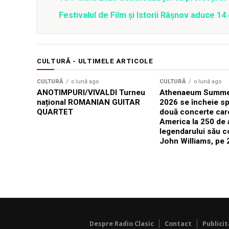
Festivalul de Film şi Istorii Râşnov aduce 1
CULTURĂ - ULTIMELE ARTICOLE
CULTURĂ
o lună ago
CULTURĂ
o lună ago
ANOTIMPURI/VIVALDI Turneu
Athenaeum Summer
național ROMANIAN GUITAR
2026 se încheie sp
QUARTET
două concerte car
America la 250 de 
legendarului său 
John Williams, pe 2
Despre Radio Clasic
Contact
Publici