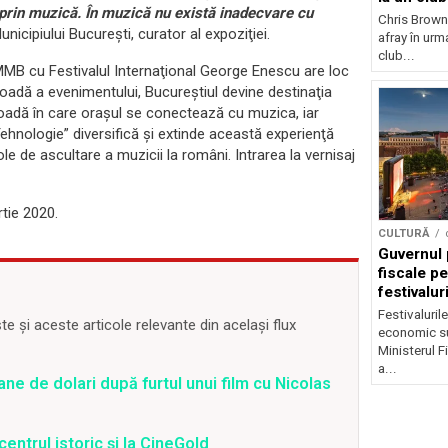
prin muzică. În muzică nu există inadecvare cu
Chris Brown
icipiului Bucureşti, curator al expoziţiei.
afray în urma
club...
MB cu Festivalul Internaţional George Enescu are loc
rioadă a evenimentului, Bucureştiul devine destinaţia
rioadă în care oraşul se conectează cu muzica, iar
Tehnologie” diversifică şi extinde această experienţă
le de ascultare a muzicii la români. Intrarea la vernisaj
tie 2020.
CULTURĂ
Guvernul 
fiscale pe
festivalur
Festivaluril
 și aceste articole relevante din același flux
economic su
Ministerul F
a...
ane de dolari după furtul unui film cu Nicolas
centrul istoric și la CineGold