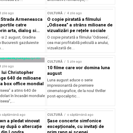
lui Enescu 2026
3 zile ago
CULTURĂ
4 zile ago
l Strada Armeneasca
O copie piratată a filmului
portile catre
„Odiseea” a strâns milioane de
in arta, dialog si
vizualizări pe rețele sociale
, intre 31 iulie si 2
ie si 2 august, Gradina
O copie piratată a filmului 'Odiseea',
a Gradina Botanica din
n Bucuresti gazduieste
cea mai profitabilă peliculă a anului,
...
vizualizată de...
CULTURĂ
5 zile ago
4 zile ago
10 filme care vor domina luna
 lui Christopher
august
nge 640 de milioane
Luna august aduce o serie
la box office mondial
impresionantă de premiere
iseea” a atins 640 de
cinematografice, de la noul thriller
dolari în încasări mondiale
post-apocaliptic...
iseea”,...
o săptămână ago
CULTURĂ
o săptămână ago
wn a pledat vinovat
Șase concerte simfonice
ay după o altercație
excepționale, cu invitați de
b din Londra
prim rang ai scenei