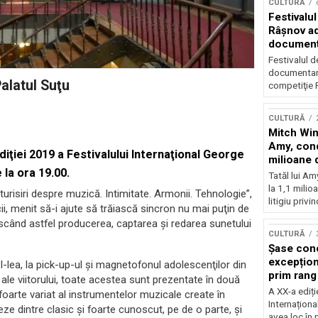
CULTURĂ
Festivalul
Râşnov a
documenta
premieră
Festivalul d
documentare
alatul Suţu
competiţie F
CULTURĂ
Mitch Win
Amy, cond
iţiei 2019 a Festivalului Internaţional George
milioane 
 la ora 19.00.
litigiu pie
Tatăl lui A
la 1,1 milio
urisiri despre muzică. Intimitate. Armonii. Tehnologie”,
litigiu privin
icii, menit să-i ajute să trăiască sincron nu mai puţin de
scând astfel producerea, captarea şi redarea sunetului
CULTURĂ
Șase con
excepționa
I-lea, la pick-up-ul şi magnetofonul adolescenţilor din
prim rang
e ale viitorului, toate acestea sunt prezentate în două
internați
A XX-a ediți
 foarte variat al instrumentelor muzicale create în
orchestra
Internaționa
teze dintre clasic şi foarte cunoscut, pe de o parte, şi
prestigiu
avea loc în 