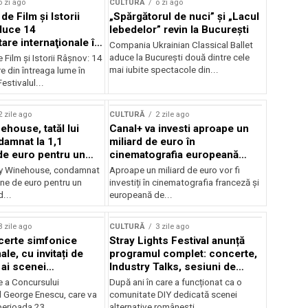
o zi ago
CULTURĂ
o zi ago
 de Film şi Istorii
„Spărgătorul de nuci” și „Lacul
duce 14
lebedelor” revin la București
re internaţionale în
Compania Ukrainian Classical Ballet
aduce la București două dintre cele
e Film şi Istorii Râşnov: 14
mai iubite spectacole din...
 din întreaga lume în
estivalul...
2 zile ago
CULTURĂ
2 zile ago
ehouse, tatăl lui
Canal+ va investi aproape un
amnat la 1,1
miliard de euro în
de euro pentru un
cinematografia europeană
rdut
până în 2032
my Winehouse, condamnat
Aproape un miliard de euro vor fi
ane de euro pentru un
investiți în cinematografia franceză și
d...
europeană de...
3 zile ago
CULTURĂ
3 zile ago
certe simfonice
Stray Lights Festival anunță
le, cu invitați de
programul complet: concerte,
 ai scenei
Industry Talks, sesiuni de
onale și ansambluri
audiție și noi opțiuni de
e a Concursului
După ani în care a funcționat ca o
le românești de
participare pentru public
l George Enescu, care va
comunitate DIY dedicată scenei
, în programul
perioada 23...
alternative românești,...