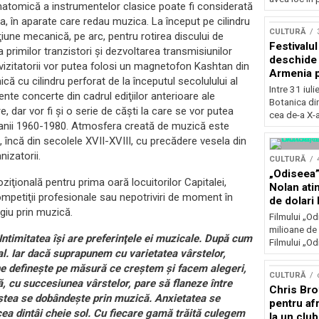
 anatomică a instrumentelor clasice poate fi considerată
Concursu
lea, în aparate care redau muzica. La început pe cilindru
CULTURĂ
ţiune mecanică, pe arc, pentru rotirea discului de
Festivalu
 primilor tranzistori şi dezvoltarea transmisiunilor
deschide 
 vizitatorii vor putea folosi un magnetofon Kashtan din
Armenia pr
ă cu cilindru perforat de la începutul secolulului al
patrimoniu
Intre 31 iul
nte concerte din cadrul ediţiilor anterioare ale
august, l
Botanica di
, dar vor fi şi o serie de căşti la care se vor putea
Bucuresti
cea de-a X-a
n anii 1960-1980. Atmosfera creată de muzică este
, încă din secolele XVII-XVIII, cu precădere vesela din
izatorii.
CULTURĂ
„Odiseea”
iţională pentru prima oară locuitorilor Capitalei,
Nolan ati
ompetiţii profesionale sau nepotriviri de moment în
de dolari 
giu prin muzică.
Filmului „Od
milioane de 
ntimitatea îşi are preferinţele ei muzicale. După cum
Filmului „Od
cal. Iar dacă suprapunem cu varietatea vârstelor,
i ne defineşte pe măsură ce creştem şi facem alegeri,
CULTURĂ
ţă, cu succesiunea vârstelor, pare să flaneze între
Chris Bro
iştea se dobândeşte prin muzică. Anxietatea se
pentru afr
 cea dintâi cheie sol. Cu fiecare gamă trăită culegem
la un clu