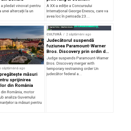
internaționale și ansambluri
 a pledat vinovat pentru
A XX-a ediție a Concursului
orchestrale românești de
 unei altercații la un
Internațional George Enescu, care va
prestigiu, în programul
avea loc în perioada 23...
Concursului Enescu 2026
Sursă foto: Shutterstock
CULTURĂ
2 săptămâni ago
Judecătorul suspendă
fuziunea Paramount-Warner
Bros. Discovery prin ordin de
restricție temporară
Judge suspends Paramount-Warner
Bros. Discovery merger with
o săptămână ago
temporary restraining order Un
pregătește măsuri
judecător federal a...
ntru sprijinirea
ilor din România
e din România, motor
b analiza Guvernului
inanțelor ia măsuri pentru