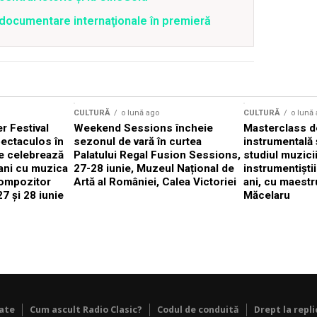
4 documentare internaţionale în premieră
CULTURĂ
o lună ago
CULTURĂ
o lună
 Festival
Weekend Sessions încheie
Masterclass de
ectaculos în
sezonul de vară în curtea
instrumentală 
e celebrează
Palatului Regal Fusion Sessions,
studiul muzici
ani cu muzica
27-28 iunie, Muzeul Național de
instrumentiști
compozitor
Artă al României, Calea Victoriei
ani, cu maestr
7 și 28 iunie
Măcelaru
tate
Cum ascult Radio Clasic?
Codul de conduită
Drept la repli