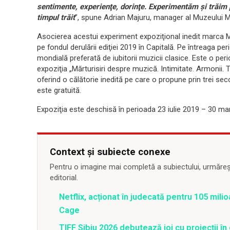
sentimente, experienţe, dorinţe. Experimentăm şi trăim 
timpul trăit
”, spune Adrian Majuru, manager al Muzeului Mun
Asocierea acestui experiment expoziţional inedit marca M
pe fondul derulării ediţiei 2019 în Capitală. Pe întreaga pe
mondială preferată de iubitorii muzicii clasice. Este o pe
expoziţia „Mărturisiri despre muzică. Intimitate. Armonii. 
oferind o călătorie inedită pe care o propune prin trei seco
este gratuită.
Expoziţia este deschisă în perioada 23 iulie 2019 – 30 mar
Context și subiecte conexe
Pentru o imagine mai completă a subiectului, urmărește
editorial.
Netflix, acționat în judecată pentru 105 milio
Cage
TIFF Sibiu 2026 debutează joi cu proiecții în 