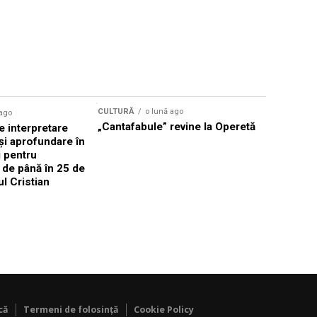
CULTURĂ
o lună ago
 ago
CULTURĂ
„Cantafabule” revine la Operetă
 interpretare
Athenaeu
și aprofundare în
2026 Laur
i pentru
Grammy, C
i de până în 25 de
reuni sub
ul Cristian
Română de
Janoska î
pe 20 iuni
că
Termeni de folosință
Cookie Policy