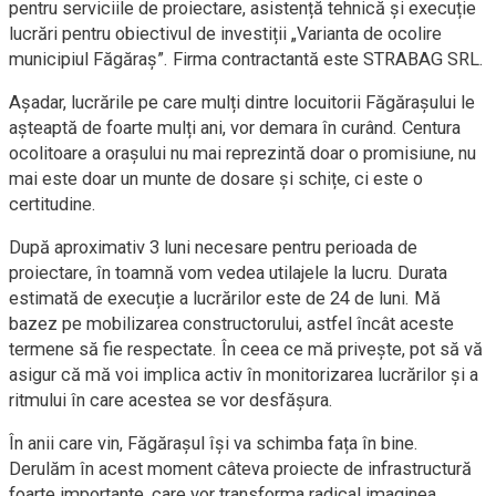
pentru serviciile de proiectare, asistență tehnică și execuție
lucrări pentru obiectivul de investiții „Varianta de ocolire
municipiul Făgăraș”. Firma contractantă este STRABAG SRL.
Așadar, lucrările pe care mulți dintre locuitorii Făgărașului le
așteaptă de foarte mulți ani, vor demara în curând. Centura
ocolitoare a orașului nu mai reprezintă doar o promisiune, nu
mai este doar un munte de dosare și schițe, ci este o
certitudine.
După aproximativ 3 luni necesare pentru perioada de
proiectare, în toamnă vom vedea utilajele la lucru. Durata
estimată de execuție a lucrărilor este de 24 de luni. Mă
bazez pe mobilizarea constructorului, astfel încât aceste
termene să fie respectate. În ceea ce mă privește, pot să vă
asigur că mă voi implica activ în monitorizarea lucrărilor și a
ritmului în care acestea se vor desfășura.
În anii care vin, Făgărașul își va schimba fața în bine.
Derulăm în acest moment câteva proiecte de infrastructură
foarte importante, care vor transforma radical imaginea