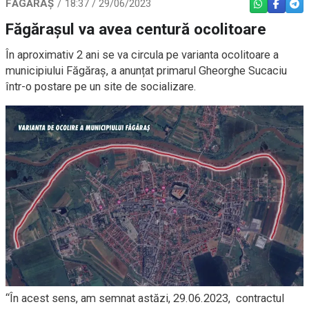
FĂGĂRAȘ
18:37 / 29/06/2023
WHATSAPP
FACEBO
TEL
Făgărașul va avea centură ocolitoare
În aproximativ 2 ani se va circula pe varianta ocolitoare a
municipiului Făgăraș, a anunțat primarul Gheorghe Sucaciu
într-o postare pe un site de socializare.
“În acest sens, am semnat astăzi, 29.06.2023, contractul