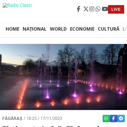
LIVE
HOME
NAȚIONAL
WORLD
ECONOMIE
CULTURĂ
L
FĂGĂRAȘ
10:25 / 17/11/2023
WHATSAPP
FACEBO
TEL