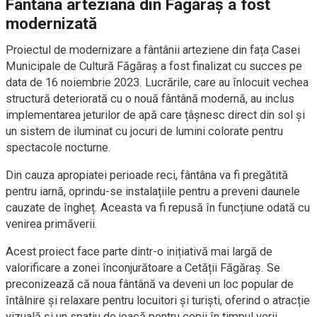
Fântâna arteziană din Făgăraș a fost
modernizată
Proiectul de modernizare a fântânii arteziene din fața Casei
Municipale de Cultură Făgăraș a fost finalizat cu succes pe
data de 16 noiembrie 2023. Lucrările, care au înlocuit vechea
structură deteriorată cu o nouă fântână modernă, au inclus
implementarea jeturilor de apă care țâșnesc direct din sol și
un sistem de iluminat cu jocuri de lumini colorate pentru
spectacole nocturne.
Din cauza apropiatei perioade reci, fântâna va fi pregătită
pentru iarnă, oprindu-se instalațiile pentru a preveni daunele
cauzate de îngheț. Aceasta va fi repusă în funcțiune odată cu
venirea primăverii.
Acest proiect face parte dintr-o inițiativă mai largă de
valorificare a zonei înconjurătoare a Cetății Făgăraș. Se
preconizează că noua fântână va deveni un loc popular de
întâlnire și relaxare pentru locuitori și turiști, oferind o atracție
vizuală și un spațiu de joacă pentru copii în timpul verii.