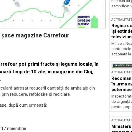
miercuri au 
semnificati
ACTUALITAT
Regina co
își extind
în șase magazine Carrefour
televiziun
Mihaela Nea
contractele 
acționară la
arrefour pot primi fructe și legume locale, în
Sursă foto: Shutte
oară timp de 10 zile, în magazine din Cluj,
ACTUALITAT
Recomandă
.
în urma av
lară adresat reducerii cantității de ambalaje din
puternice
, prin reducere, refolosire și reciclare.
Inspectoratu
de Urgență 
 orașe, după cum urmează:
pentru popula
ACTUALITAT
Ministerul
– 17 noiembrie