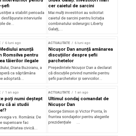
 interviurilor pentru
Sidex Galați: Investitori mari
-șefi
cer caietul de sarcini
stiției a stabilit perioada
Mai mulți investitori au solicitat
i desfășurate interviurile
caietul de sarcini pentru licitația
ile de...
combinatului siderurgic Liberty
Galați,...
E
6 luni ago
ACTUALITATE
6 luni ago
 Mediului anunță
Nicușor Dan anunță amânarea
n Romsilva pentru
discuțiilor despre șefii
 tăierilor ilegale
parchetelor
iului, Diana Buzoianu, a
Președintele Nicușor Dan a declarat
 speră ca săptămâna
că discuțiile privind numirile pentru
fie adoptată...
șefii parchetelor și serviciilor...
E
1 an ago
ACTUALITATE
1 an ago
te poți numi deștept
Ultimul sondaj comandat de
u că ai studii
Nicușor Dan
e!?
George Simion și Victor Ponta, în
fruntea sondajelor pentru alegerile
rvegia vs. România: De
prezidențiale ...
le superioare fac
 mentalitatea civică...