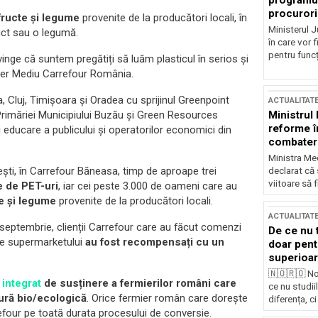
programul
procurori
fructe și legume
provenite de la producători locali, în
Ministerul Ju
uct sau o legumă.
în care vor f
pentru funcți
nge că suntem pregătiți să luăm plasticul în serios și
ager Mediu Carrefour România.
, Cluj, Timișoara și Oradea cu sprijinul Greenpoint
ACTUALITAT
Ministrul
rimăriei Municipiului Buzău și Green Resources
reforme î
educare a publicului și operatorilor economici din
combaterea
Ministra Med
ești, în Carrefour Băneasa, timp de aproape trei
declarat că
viitoare să 
e de PET-uri
, iar cei peste 3.000 de oameni care au
e și legume
provenite de la producători locali.
ACTUALITAT
septembrie, clienții Carrefour care au făcut comenzi
De ce nu 
le supermarketului
au fost recompensați cu un
doar pentr
superioar
🇳🇴🇷🇴 No
integrat
de susținere a fermierilor români care
ce nu studii
tură bio/ecologică
. Orice fermier român care dorește
diferența, ci
rrefour pe toată durata procesului de conversie.