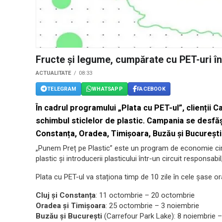
Fructe și legume, cumpărate cu PET-uri 
ACTUALITATE
08:33
TELEGRAM
WHATSAPP
FACEBOOK
În cadrul programului „Plata cu PET-ul”, clienții C
schimbul sticlelor de plastic. Campania se desfăș
Constanța, Oradea, Timișoara, Buzău și București
„Punem Preț pe Plastic” este un program de economie circu
plastic și introducerii plasticului într-un circuit responsabil
Plata cu PET-ul va staționa timp de 10 zile în cele șase
Cluj și Constanța
: 11 octombrie – 20 octombrie
Oradea și Timișoara
: 25 octombrie – 3 noiembrie
Buzău și București
(Carrefour Park Lake): 8 noiembrie 