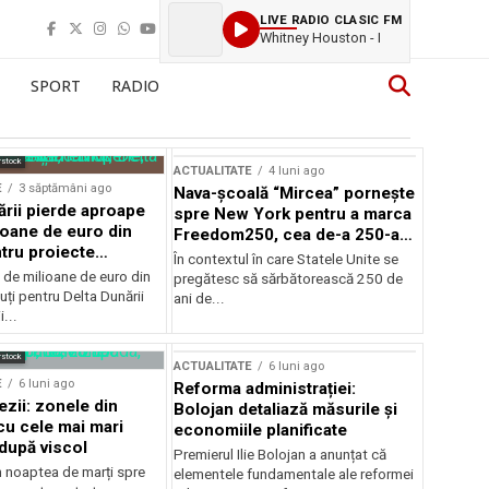
LIVE RADIO CLASIC FM
Whitney Houston - I
SPORT
RADIO
rstock
ACTUALITATE
4 luni ago
E
3 săptămâni ago
Nava-școală “Mircea” pornește
ării pierde aproape
spre New York pentru a marca
ioane de euro din
Freedom250, cea de-a 250-a
tru proiecte
aniversare a Statelor Unite
În contextul în care Statele Unite se
de milioane de euro din
pregătesc să sărbătorească 250 de
ți pentru Delta Dunării
ani de...
...
rstock
ACTUALITATE
6 luni ago
E
6 luni ago
Reforma administrației:
ezii: zonele din
Bolojan detaliază măsurile și
u cele mai mari
economiile planificate
după viscol
Premierul Ilie Bolojan a anunțat că
n noaptea de marți spre
elementele fundamentale ale reformei