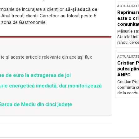
ACTUALITAT
mpanie de încurajare a clienților
să-și aducă de
Reprimare
Anul trecut, clienții Carrefour au folosit peste 5
este o cri
ru zona de Gastronomie.
comunitate
Măsurile stri
Statele Unit
rândul cerce
 și aceste articole relevante din același flux
ACTUALITAT
Cristian 
putea păr
ANPC
ne de euro la extragerea de joi
Cristian Po
rie energetică imediată, dar monitorizează
confruntă cu
de la conduc
Garda de Mediu din cinci județe