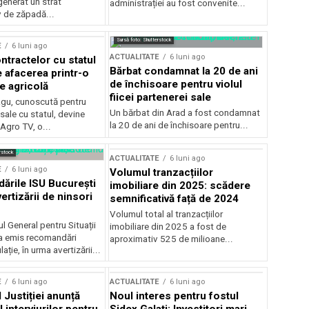
generat un strat
administrației au fost convenite...
v de zăpadă...
Sursă foto: Shutterstock
E
6 luni ago
ACTUALITATE
6 luni ago
ntractelor cu statul
Bărbat condamnat la 20 de ani
e afacerea printr-o
de închisoare pentru violul
e agricolă
fiicei partenerei sale
gu, cunoscută pentru
Un bărbat din Arad a fost condamnat
sale cu statul, devine
la 20 de ani de închisoare pentru...
 Agro TV, o...
rstock
ACTUALITATE
6 luni ago
E
6 luni ago
Volumul tranzacțiilor
rile ISU București
imobiliare din 2025: scădere
ertizării de ninsori
semnificativă față de 2024
Volumul total al tranzacțiilor
l General pentru Situații
imobiliare din 2025 a fost de
a emis recomandări
aproximativ 525 de milioane...
ție, în urma avertizării...
E
6 luni ago
ACTUALITATE
6 luni ago
 Justiției anunță
Noul interes pentru fostul