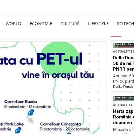
WORLD
ECONOMIE
CULTURĂ
LIFESTYLE
SCITECH
Sursă foto: Shutte
ACTUALITAT
Delta Dun
50 de mil
PNRR pen
esențiale
Aproape 50 
PNRR, pierdu
Delta Dunării
Sursă foto: Shutte
ACTUALITAT
Harta zăp
România c
depuneri 
Ninsorile di