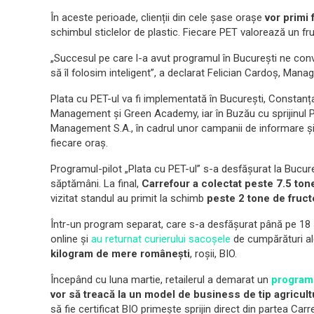
În aceste perioade, clienții din cele șase orașe
vor primi 
schimbul sticlelor de plastic. Fiecare PET valorează un fr
„Succesul pe care l-a avut programul în București ne convi
să îl folosim inteligent”, a declarat Felician Cardoș, Man
Plata cu PET-ul va fi implementată în București, Constanța
Management și Green Academy, iar în Buzău cu sprijinul P
Management S.A., în cadrul unor campanii de informare și 
fiecare oraș.
Programul-pilot „Plata cu PET-ul” s-a desfășurat la Bucur
săptămâni. La final,
Carrefour a colectat peste 7.5 ton
vizitat standul au primit la schimb
peste 2 tone de fruct
Într-un program separat, care s-a desfășurat până pe 18 
online și
au returnat curierului sacoșele
de cumpărături a
kilogram de mere românești
, roșii, BIO.
Începând cu luna martie, retailerul a demarat un
program 
vor să treacă la un model de business de tip agricul
să fie certificat BIO primește sprijin direct din partea Ca