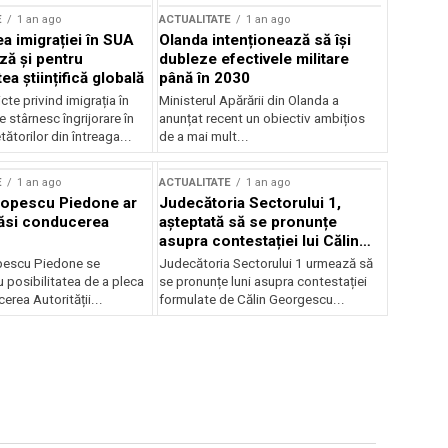
E
1 an ago
ACTUALITATE
1 an ago
a imigrației în SUA
Olanda intenționează să își
ză și pentru
dubleze efectivele militare
a științifică globală
până în 2030
cte privind imigrația în
Ministerul Apărării din Olanda a
e stârnesc îngrijorare în
anunțat recent un obiectiv ambițios
tătorilor din întreaga...
de a mai mult...
E
1 an ago
ACTUALITATE
1 an ago
Popescu Piedone ar
Judecătoria Sectorului 1,
ăsi conducerea
așteptată să se pronunțe
asupra contestației lui Călin
Georgescu privind controlul
pescu Piedone se
Judecătoria Sectorului 1 urmează să
judiciar
 posibilitatea de a pleca
se pronunțe luni asupra contestației
erea Autorității...
formulate de Călin Georgescu...