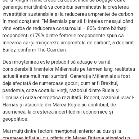
generația mai tânără va contribui semnificativ la creșterea
investițiilor sustenabile și la reducerea amprentei de carbon
în mod conștient. “Millennials par să fi înțeles mesajul când
vine vorba de reducerea consumului – 80% dintre bărbații
respondenți și 79% dintre femeile respondente spun că
încearcă să-și micșoreze amprentele de carbon”, a declarat
Bailey, conform The Guardian.
Deși moștenirea este probabil să adauge o sumă
considerabilă finanțelor Millennials pe termen lung, realitatea
actuală este mult mai sumbră. Generația Millennials a fost
deja afectată de numeroase șocuri, cum ar fi Brexitul,
pandemia, criza costului vieții, războiul dintre Rusia și
Ucraina și criza energetică rezultată. Recent, războiul Israel-
Hamas și atacurile din Marea Roșie au contribuit, de
asemenea, la creșterea incertitudinii economice și
geopolitice.
Mai mulți dintre factorii menționați anterior au dus și la
creșterea inflației, cu inflația din Marea Britanie atingând un