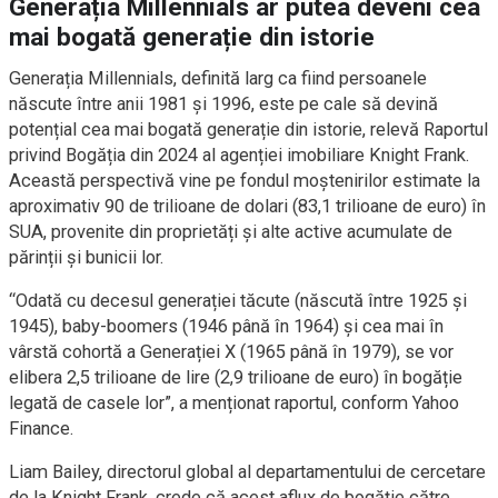
Generația Millennials ar putea deveni cea
mai bogată generație din istorie
Generația Millennials, definită larg ca fiind persoanele
născute între anii 1981 și 1996, este pe cale să devină
potențial cea mai bogată generație din istorie, relevă Raportul
privind Bogăția din 2024 al agenției imobiliare Knight Frank.
Această perspectivă vine pe fondul moștenirilor estimate la
aproximativ 90 de trilioane de dolari (83,1 trilioane de euro) în
SUA, provenite din proprietăți și alte active acumulate de
părinții și bunicii lor.
“Odată cu decesul generației tăcute (născută între 1925 și
1945), baby-boomers (1946 până în 1964) și cea mai în
vârstă cohortă a Generației X (1965 până în 1979), se vor
elibera 2,5 trilioane de lire (2,9 trilioane de euro) în bogăție
legată de casele lor”, a menționat raportul, conform Yahoo
Finance.
Liam Bailey, directorul global al departamentului de cercetare
de la Knight Frank, crede că acest aflux de bogăție către