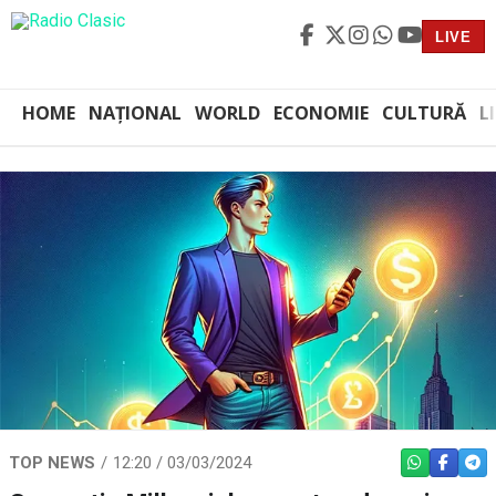
LIVE
HOME
NAȚIONAL
WORLD
ECONOMIE
CULTURĂ
L
TOP NEWS
12:20 / 03/03/2024
WHATSAPP
FACEBO
TEL