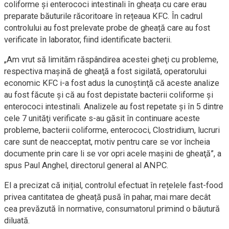
coliforme și enterococi intestinali în gheața cu care erau
preparate băuturile răcoritoare în rețeaua KFC. În cadrul
controlului au fost prelevate probe de gheață care au fost
verificate în laborator, fiind identificate bacterii.
„Am vrut să limităm răspândirea acestei gheţi cu probleme,
respectiva maşină de gheaţă a fost sigilată, operatorului
economic KFC i-a fost adus la cunoştinţă că aceste analize
au fost făcute şi că au fost depistate bacterii coliforme şi
enterococi intestinali. Analizele au fost repetate și în 5 dintre
cele 7 unităţi verificate s-au găsit în continuare aceste
probleme, bacterii coliforme, enterococi, Clostridium, lucruri
care sunt de neacceptat, motiv pentru care se vor încheia
documente prin care li se vor opri acele maşini de gheaţă”, a
spus Paul Anghel, directorul general al ANPC.
El a precizat că inițial, controlul efectuat în rețelele fast-food
privea cantitatea de gheață pusă în pahar, mai mare decât
cea prevăzută în normative, consumatorul primind o băutură
diluată.