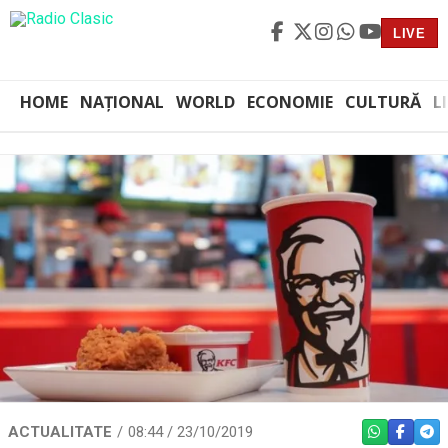
LIVE
HOME
NAȚIONAL
WORLD
ECONOMIE
CULTURĂ
L
ACTUALITATE
08:44 / 23/10/2019
WHATSAPP
FACEBO
TEL