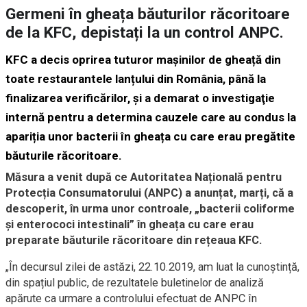
Germeni în gheața băuturilor răcoritoare
de la KFC, depistați la un control ANPC.
KFC a decis oprirea tuturor mașinilor de gheață din
toate restaurantele lanțului din România, până la
finalizarea verificărilor, și a demarat o investigaţie
internă pentru a determina cauzele care au condus la
apariția unor bacterii în gheața cu care erau pregătite
băuturile răcoritoare.
Măsura a venit după ce Autoritatea Națională pentru
Protecția Consumatorului (ANPC) a anunțat, marți, că a
descoperit, în urma unor controale, „bacterii coliforme
și enterococi intestinali” în gheața cu care erau
preparate băuturile răcoritoare din rețeaua KFC.
„În decursul zilei de astăzi, 22.10.2019, am luat la cunoștință,
din spațiul public, de rezultatele buletinelor de analiză
apărute ca urmare a controlului efectuat de ANPC în