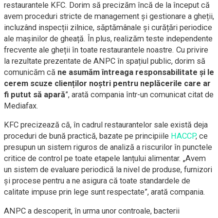
restaurantele KFC. Dorim să precizăm încă de la început că
avem proceduri stricte de management și gestionare a gheții,
incluzând inspecții zilnice, săptămânale și curățări periodice
ale mașinilor de gheață. În plus, realizăm teste independente
frecvente ale gheții în toate restaurantele noastre. Cu privire
la rezultate prezentate de ANPC în spațiul public, dorim să
comunicăm că
ne asumăm întreaga responsabilitate și le
cerem scuze clienților noștri pentru neplăcerile care ar
fi putut să apară
”, arată compania într-un comunicat citat de
Mediafax.
KFC precizează că, în cadrul restaurantelor sale există deja
proceduri de bună practică, bazate pe principiile
HACCP
, ce
presupun un sistem riguros de analiză a riscurilor în punctele
critice de control pe toate etapele lanțului alimentar. „Avem
un sistem de evaluare periodică la nivel de produse, furnizori
și procese pentru a ne asigura că toate standardele de
calitate impuse prin lege sunt respectate”, arată compania.
ANPC a descoperit, în urma unor controale, bacterii