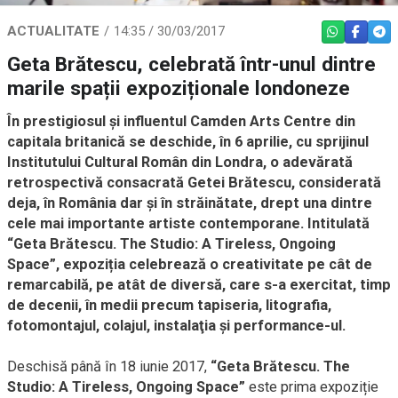
ACTUALITATE
14:35 / 30/03/2017
WHATSAPP
FACEBO
TEL
Geta Brătescu, celebrată într-unul dintre
marile spații expoziționale londoneze
În prestigiosul și influentul Camden Arts Centre din
capitala britanică se deschide, în 6 aprilie, cu sprijinul
Institutului Cultural Român din Londra, o adevărată
retrospectivă consacrată Getei Brătescu, considerată
deja, în România dar și în străinătate, drept una dintre
cele mai importante artiste contemporane. Intitulată
“Geta Brătescu. The Studio: A Tireless, Ongoing
Space”, expoziția celebrează o creativitate pe cât de
remarcabilă, pe atât de diversă, care s-a exercitat, timp
de decenii, în medii precum tapiseria, litografia,
fotomontajul, colajul, instalaţia şi performance-ul.
Deschisă până în 18 iunie 2017,
“Geta Brătescu. The
Studio: A Tireless, Ongoing Space”
este prima expoziție