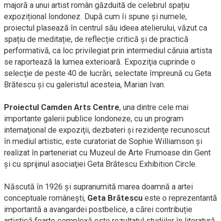
majoră a unui artist român găzduită de celebrul spațiu
expozițional londonez. După cum îi spune și numele,
proiectul plasează în centrul său ideea atelierului, văzut ca
spațiu de meditație, de reflecție critică și de practică
performativă, ca loc privilegiat prin intermediul căruia artista
se raportează la lumea exterioară. Expoziţia cuprinde o
selecţie de peste 40 de lucrări, selectate împreună cu Geta
Brătescu şi cu galeristul acesteia, Marian Ivan.
Proiectul Camden Arts Centre
, una dintre cele mai
importante galerii publice londoneze, cu un program
internaţional de expoziţii, dezbateri şi rezidenţe recunoscut
în mediul artistic, este curatoriat de Sophie Williamson şi
realizat în parteneriat cu Muzeul de Arte Frumoase din Gent
şi cu sprijinul asociaţiei Geta Brătescu Exhibition Circle.
Născută în 1926 și supranumită marea doamnă a artei
conceptuale românești,
Geta Brătescu
este o reprezentantă
importantă a avangardei postbelice, a cărei contribuție
artistică foarte complexă este rezultatul studiilor în literatură