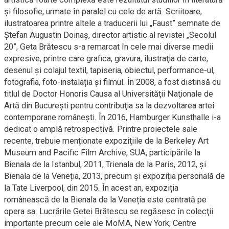
şi filosofie, urmate în paralel cu cele de artă. Scriitoare,
ilustratoarea printre altele a traducerii lui „Faust” semnate de
Ştefan Augustin Doinaş, director artistic al revistei „Secolul
20”, Geta Brătescu s-a remarcat în cele mai diverse medii
expresive, printre care grafica, gravura, ilustraţia de carte,
desenul şi colajul textil, tapiseria, obiectul, performance-ul,
fotografia, foto-instalația şi filmul. În 2008, a fost distinsă cu
titlul de Doctor Honoris Causa al Universităţii Naţionale de
Artă din Bucureşti pentru contribuţia sa la dezvoltarea artei
contemporane româneşti. În 2016, Hamburger Kunsthalle i-a
dedicat o amplă retrospectivă. Printre proiectele sale
recente, trebuie menționate expozițiile de la Berkeley Art
Museum and Pacific Film Archive, SUA, participările la
Bienala de la Istanbul, 2011, Trienala de la Paris, 2012, și
Bienala de la Veneția, 2013, precum și expoziția personală de
la Tate Liverpool, din 2015. În acest an, expoziția
românească de la Bienala de la Veneția este centrată pe
opera sa. Lucrările Getei Brătescu se regăsesc în colecţii
importante precum cele ale MoMA, New York; Centre