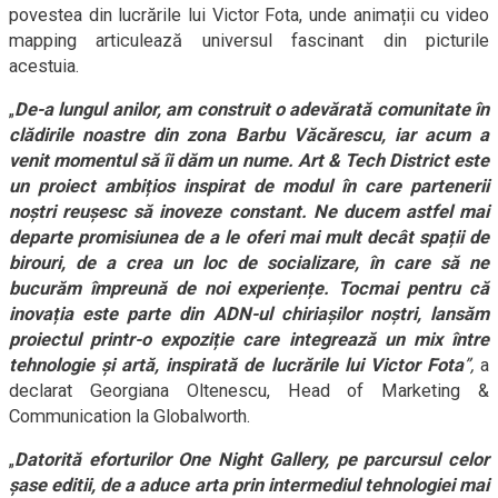
povestea din lucrările lui Victor Fota, unde animații cu video
mapping articulează universul fascinant din picturile
acestuia.
„
De-a lungul anilor, am construit o adevărată comunitate în
clădirile noastre din zona Barbu Văcărescu, iar acum a
venit momentul să îi dăm un nume. Art & Tech District este
un proiect ambițios inspirat de modul în care partenerii
noștri reușesc să inoveze constant. Ne ducem astfel mai
departe promisiunea de a le oferi mai mult decât spații de
birouri, de a crea un loc de socializare, în care să ne
bucurăm împreună de noi experiențe. Tocmai pentru că
inovația este parte din ADN-ul chiriașilor noștri, lansăm
proiectul printr-o expoziție care integrează un mix între
tehnologie și artă, inspirată de lucrările lui Victor Fota
”,
a
declarat Georgiana Oltenescu, Head of Marketing &
Communication la Globalworth.
„
Datorită eforturilor One Night Gallery, pe parcursul celor
șase editii, de a aduce arta prin intermediul tehnologiei mai