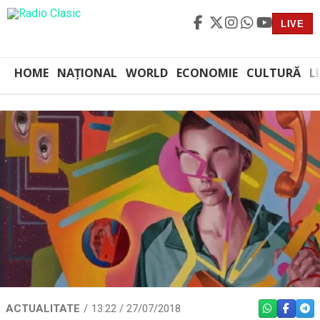
LIVE
HOME
NAȚIONAL
WORLD
ECONOMIE
CULTURĂ
L
ACTUALITATE
13:22 / 27/07/2018
WHATSAPP
FACEBO
TEL