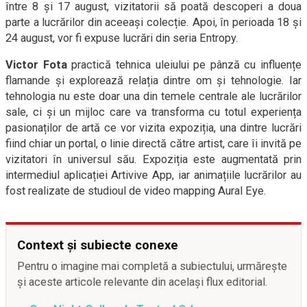
între 8 și 17 august, vizitatorii să poată descoperi a doua
parte a lucrărilor din aceeași colecție. Apoi, în perioada 18 și
24 august, vor fi expuse lucrări din seria Entropy.
Victor Fota
practică tehnica uleiului pe pânză cu influențe
flamande și explorează relația dintre om și tehnologie. Iar
tehnologia nu este doar una din temele centrale ale lucrărilor
sale, ci și un mijloc care va transforma cu totul experiența
pasionaților de artă ce vor vizita expoziția, una dintre lucrări
fiind chiar un portal, o linie directă către artist, care îi invită pe
vizitatori în universul său. Expoziția este augmentată prin
intermediul aplicației Artivive App, iar animațiile lucrărilor au
fost realizate de studioul de video mapping Aural Eye.
Context și subiecte conexe
Pentru o imagine mai completă a subiectului, urmărește
și aceste articole relevante din același flux editorial.