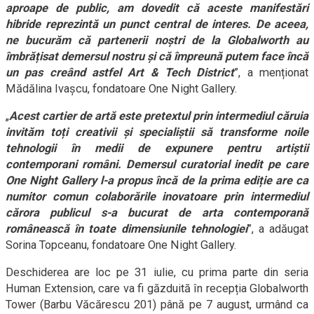
aproape de public, am dovedit că aceste manifestări
hibride reprezintă un punct central de interes. De aceea,
ne bucurăm că partenerii noștri de la Globalworth au
îmbrățisat demersul nostru și că împreună putem face încă
un pas creând astfel Art & Tech District
”, a menționat
Mădălina Ivașcu, fondatoare One Night Gallery.
„
Acest cartier de artă este pretextul prin intermediul căruia
invităm toți creativii și specialiștii să transforme noile
tehnologii în medii de expunere pentru artiștii
contemporani români. Demersul curatorial inedit pe care
One Night Gallery l-a propus încă de la prima ediție are ca
numitor comun colaborările inovatoare prin intermediul
cărora publicul s-a bucurat de arta contemporană
românească în toate dimensiunile tehnologiei
”, a adăugat
Sorina Topceanu, fondatoare One Night Gallery.
Deschiderea are loc pe 31 iulie, cu prima parte din seria
Human Extension, care va fi găzduită în recepția Globalworth
Tower (Barbu Văcărescu 201) până pe 7 august, urmând ca