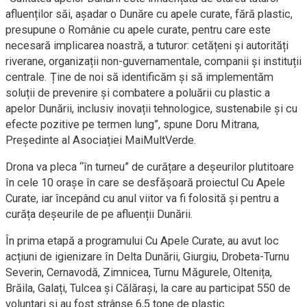
afluenților săi, așadar o Dunăre cu apele curate, fără plastic,
presupune o Românie cu apele curate, pentru care este
necesară implicarea noastră, a tuturor: cetățeni și autorități
riverane, organizații non-guvernamentale, companii și instituții
centrale. Ține de noi să identificăm și să implementăm
soluții de prevenire și combatere a poluării cu plastic a
apelor Dunării, inclusiv inovații tehnologice, sustenabile și cu
efecte pozitive pe termen lung”, spune Doru Mitrana,
Președinte al Asociației MaiMultVerde.
Drona va pleca “în turneu” de curățare a deșeurilor plutitoare
în cele 10 orașe în care se desfășoară proiectul Cu Apele
Curate, iar începând cu anul viitor va fi folosită și pentru a
curăța deșeurile de pe afluenții Dunării.
În prima etapă a programului Cu Apele Curate, au avut loc
acțiuni de igienizare în Delta Dunării, Giurgiu, Drobeta-Turnu
Severin, Cernavodă, Zimnicea, Turnu Măgurele, Oltenița,
Brăila, Galați, Tulcea și Călărași, la care au participat 550 de
voluntari și au fost strânse 6,5 tone de plastic.