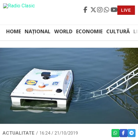
LIVE
HOME
NAȚIONAL
WORLD
ECONOMIE
CULTURĂ
L
ACTUALITATE
16:24 / 21/10/2019
WHATSAPP
FACEBO
TEL