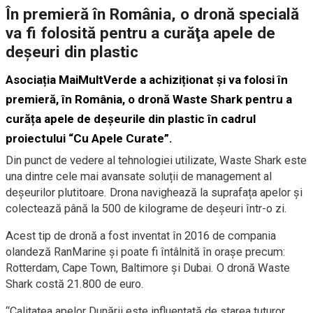
În premieră în România, o dronă specială
va fi folosită pentru a curăţa apele de
deşeuri din plastic
Asociația MaiMultVerde a achiziționat și va folosi în
premieră, în România, o dronă Waste Shark pentru a
curăța apele de deșeurile din plastic în cadrul
proiectului “Cu Apele Curate”.
Din punct de vedere al tehnologiei utilizate, Waste Shark este
una dintre cele mai avansate soluții de management al
deșeurilor plutitoare. Drona navighează la suprafața apelor și
colectează până la 500 de kilograme de deșeuri într-o zi.
Acest tip de dronă a fost inventat în 2016 de compania
olandeză RanMarine și poate fi întâlnită în orașe precum:
Rotterdam, Cape Town, Baltimore și Dubai. O dronă Waste
Shark costă 21.800 de euro.
“Calitatea apelor Dunării este influențată de starea tuturor