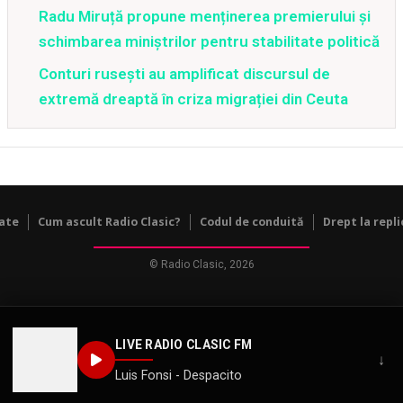
Radu Miruță propune menținerea premierului și
schimbarea miniștrilor pentru stabilitate politică
Conturi rusești au amplificat discursul de
extremă dreaptă în criza migrației din Ceuta
tate
Cum ascult Radio Clasic?
Codul de conduită
Drept la repli
© Radio Clasic, 2026
LIVE RADIO CLASIC FM
↓
Luis Fonsi - Despacito