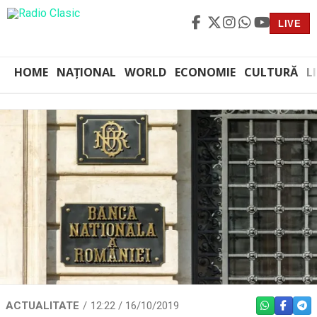
LIVE
HOME
NAȚIONAL
WORLD
ECONOMIE
CULTURĂ
L
ACTUALITATE
12:22 / 16/10/2019
WHATSAPP
FACEBO
TEL