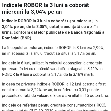
Indicele ROBOR la 3 luni a coborât
miercuri la 3,04% pe an
Indicele ROBOR la 3 luni a coborât uşor miercuri, la
3,04% pe an, de la 3,05%, cotaţia anunţată cu o zi în
urmă, conform datelor publicate de Banca Naţională a
României (BNR).
La începutul acestui an, indicele ROBOR la 3 luni era 2,99%,
iar în aceeaşi zi a anului trecut se situa la 3,17% pe an.
Indicele la 6 luni, utilizat în calculul dobânzilor la creditele
ipotecare în lei cu dobândă variabilă, a stagnat la 3,11%, iar
ROBOR la 9 luni a coborât la 3,17%, de la 3,18% marţi.
În ceea ce priveşte indicele ROBOR la 12 luni, acesta a fost
cotat miercuri la 3,22% pe an, în scădere cu 0,01 puncte
procentuale faţă de valoarea la care s-a aflat în 15 octombrie.
Indicele de referinţă pentru creditele consumatorilor (IRCC),
reglementat de OUG 19/2019, pentru al doilea trimestru, este