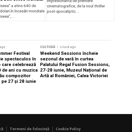
impresionantă de premiere
iseea” a atins 640 de
cinematografice, de la noul thriller
dolari în încasări mondiale
post-apocaliptic...
iseea”,...
 ago
CULTURĂ
o lună ago
CULTURĂ
mmer Festival
Weekend Sessions încheie
Mastercla
ie spectaculos în
sezonul de vară în curtea
instrumen
 care celebrează
Palatului Regal Fusion Sessions,
studiul mu
0 de ani cu muzica
27-28 iunie, Muzeul Național de
instrument
său compozitor
Artă al României, Calea Victoriei
ani, cu ma
 pe 27 și 28 iunie
Măcelaru
că
Termeni de folosință
Cookie Policy