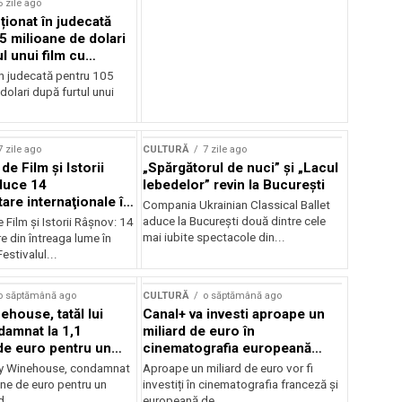
6 zile ago
cționat în judecată
5 milioane de dolari
l unui film cu
Cage
în judecată pentru 105
dolari după furtul unui
7 zile ago
CULTURĂ
7 zile ago
 de Film şi Istorii
„Spărgătorul de nuci” și „Lacul
duce 14
lebedelor” revin la București
re internaţionale în
Compania Ukrainian Classical Ballet
aduce la București două dintre cele
e Film şi Istorii Râşnov: 14
mai iubite spectacole din...
 din întreaga lume în
estivalul...
o săptămână ago
CULTURĂ
o săptămână ago
ehouse, tatăl lui
Canal+ va investi aproape un
amnat la 1,1
miliard de euro în
de euro pentru un
cinematografia europeană
rdut
până în 2032
my Winehouse, condamnat
Aproape un miliard de euro vor fi
ane de euro pentru un
investiți în cinematografia franceză și
d...
europeană de...