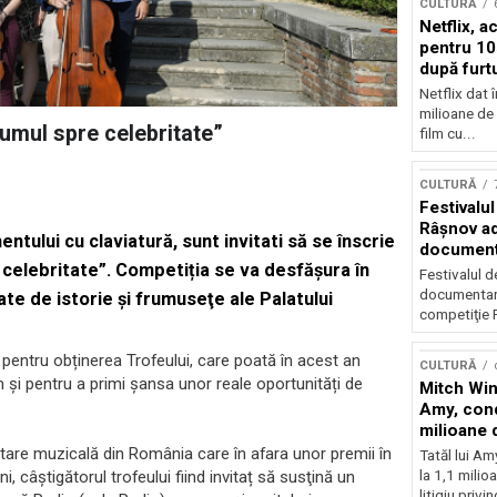
CULTURĂ
Netflix, a
pentru 10
după furtu
Nicolas 
Netflix dat 
milioane de 
rumul spre celebritate”
film cu...
CULTURĂ
Festivalul
Râşnov a
mentului cu claviatură, sunt invitati să se înscrie
documenta
 celebritate”. Competiția se va desfăşura în
premieră
Festivalul d
documentare
te de istorie şi frumuseţe ale Palatului
competiţie F
a pentru obținerea Trofeului, care poată în acest an
CULTURĂ
și pentru a primi șansa unor reale oportunități de
Mitch Win
Amy, cond
milioane 
litigiu pie
tare muzicală din România care în afara unor premii în
Tatăl lui A
la 1,1 milio
, câștigătorul trofeului fiind invitaț să susţină un
litigiu privin