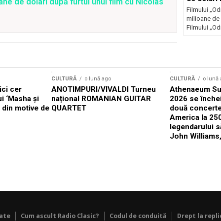
ane de dolari după furtul unui film cu Nicolas
Filmului „Od
milioane de 
Filmului „Od
CULTURĂ
o lună ago
CULTURĂ
o lună
ici cer
ANOTIMPURI/VIVALDI Turneu
Athenaeum Su
ui ‘Masha și
național ROMANIAN GUITAR
2026 se înche
x din motive de
QUARTET
două concerte
America la 25
legendarului 
John Williams,
tate
Cum ascult Radio Clasic?
Codul de conduită
Drept la repli