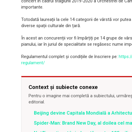
concert în cadrul stagiunii 2019-2020 a Orchestrei de Cam
importante.
Totodată laureații la cele 14 categorii de vârstă vor putea
diverse spații culturale din țară.
În acest an concurenții vor fi împărțiți pe 14 grupe de vârst
pianului, iar în juriul de specialitate se regăsesc nume imp
Regulamentul complet și condițiile de înscriere pe:
https:
regulament/
Context și subiecte conexe
Pentru o imagine mai completă a subiectului, urmărește
editorial.
Beijing devine Capitala Mondială a Arhitectu
Spider-Man: Brand New Day, al doilea cel m