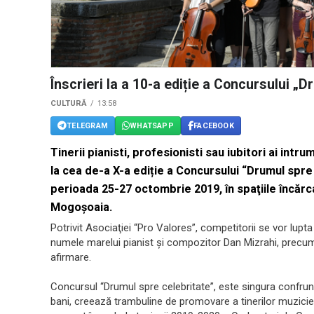
Înscrieri la a 10-a ediție a Concursului „D
CULTURĂ
13:58
TELEGRAM
WHATSAPP
FACEBOOK
Tinerii pianisti, profesionisti sau iubitori ai intru
la cea de-a X-a ediție a Concursului “Drumul spre
perioada 25-27 octombrie 2019, în spaţiile încărca
Mogoşoaia.
Potrivit Asociaţiei “Pro Valores”, competitorii se vor lupt
numele marelui pianist și compozitor Dan Mizrahi, precum 
afirmare.
Concursul “Drumul spre celebritate”, este singura confrun
bani, creează trambuline de promovare a tinerilor muzicieni