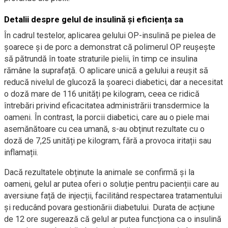
Detalii despre gelul de insulină și eficiența sa
În cadrul testelor, aplicarea gelului OP-insulină pe pielea de
șoarece și de porc a demonstrat că polimerul OP reușește
să pătrundă în toate straturile pielii, în timp ce insulina
rămâne la suprafață. O aplicare unică a gelului a reușit să
reducă nivelul de glucoză la șoareci diabetici, dar a necesitat
o doză mare de 116 unități pe kilogram, ceea ce ridică
întrebări privind eficacitatea administrării transdermice la
oameni. În contrast, la porcii diabetici, care au o piele mai
asemănătoare cu cea umană, s-au obținut rezultate cu o
doză de 7,25 unități pe kilogram, fără a provoca iritații sau
inflamații.
Dacă rezultatele obținute la animale se confirmă și la
oameni, gelul ar putea oferi o soluție pentru pacienții care au
aversiune față de injecții, facilitând respectarea tratamentului
și reducând povara gestionării diabetului. Durata de acțiune
de 12 ore sugerează că gelul ar putea funcționa ca o insulină