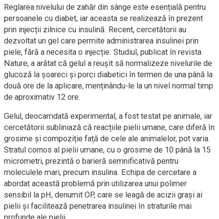
Reglarea nivelului de zahăr din sânge este esențială pentru
persoanele cu diabet, iar aceasta se realizează în prezent
prin injecții zilnice cu insulină. Recent, cercetătorii au
dezvoltat un gel care permite administrarea insulinei prin
piele, fără a necesita o injecție. Studiul, publicat în revista
Nature, a arătat că gelul a reușit să normalizeze nivelurile de
glucoză la șoareci și porci diabetici în termen de una până la
două ore de la aplicare, menținându-le la un nivel normal timp
de aproximativ 12 ore.
Gelul, deocamdată experimental, a fost testat pe animale, iar
cercetătorii subliniază că reacțiile pielii umane, care diferă în
grosime și compoziție față de cele ale animalelor, pot varia.
Stratul cornos al pielii umane, cu o grosime de 10 până la 15
micrometri, prezintă o barieră semnificativă pentru
moleculele mari, precum insulina. Echipa de cercetare a
abordat această problemă prin utilizarea unui polimer
sensibil la pH, denumit OP, care se leagă de acizii grași ai
pielii și facilitează penetrarea insulinei în straturile mai
profunde ale pielii.