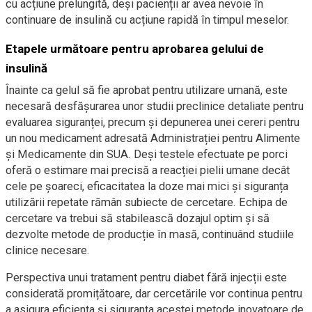
cu acțiune prelungită, deși pacienții ar avea nevoie în
continuare de insulină cu acțiune rapidă în timpul meselor.
Etapele următoare pentru aprobarea gelului de
insulină
Înainte ca gelul să fie aprobat pentru utilizare umană, este
necesară desfășurarea unor studii preclinice detaliate pentru
evaluarea siguranței, precum și depunerea unei cereri pentru
un nou medicament adresată Administrației pentru Alimente
și Medicamente din SUA. Deși testele efectuate pe porci
oferă o estimare mai precisă a reacției pielii umane decât
cele pe șoareci, eficacitatea la doze mai mici și siguranța
utilizării repetate rămân subiecte de cercetare. Echipa de
cercetare va trebui să stabilească dozajul optim și să
dezvolte metode de producție în masă, continuând studiile
clinice necesare.
Perspectiva unui tratament pentru diabet fără injecții este
considerată promițătoare, dar cercetările vor continua pentru
a asigura eficiența și siguranța acestei metode inovatoare de