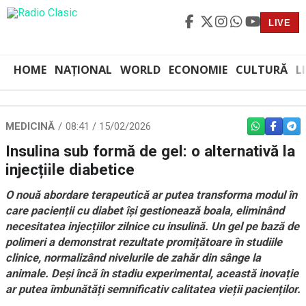
LIVE
HOME
NAȚIONAL
WORLD
ECONOMIE
CULTURĂ
L
MEDICINĂ
08:41 / 15/02/2026
WHATSAPP
FACEBO
TEL
Insulina sub formă de gel: o alternativă la
injecțiile diabetice
O nouă abordare terapeutică ar putea transforma modul în
care pacienții cu diabet își gestionează boala, eliminând
necesitatea injecțiilor zilnice cu insulină. Un gel pe bază de
polimeri a demonstrat rezultate promițătoare în studiile
clinice, normalizând nivelurile de zahăr din sânge la
animale. Deși încă în stadiu experimental, această inovație
ar putea îmbunătăți semnificativ calitatea vieții pacienților.