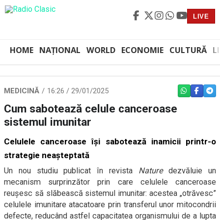
LIVE
HOME
NAȚIONAL
WORLD
ECONOMIE
CULTURĂ
L
MEDICINĂ
16:26 / 29/01/2025
WHATSAPP
FACEBO
TEL
Cum sabotează celule canceroase
sistemul imunitar
Celulele canceroase își sabotează inamicii printr-o
strategie neașteptată
Un nou studiu publicat în revista
Nature
dezvăluie un
mecanism surprinzător prin care celulele canceroase
reușesc să slăbească sistemul imunitar: acestea „otrăvesc”
celulele imunitare atacatoare prin transferul unor mitocondrii
defecte, reducând astfel capacitatea organismului de a lupta