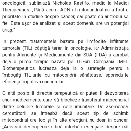
oncologică, subliniază Nicholas Restifo, medic la Medici
Therapeutics. „Până acum, ADN-ul mitocondrial nu a fost o
prioritate în studiile despre cancer, dar poate că ar trebui să
fie. Este ușor de analizat și acest domeniu are un potențial
uriaș.”
În prezent, tratamentele bazate pe limfocite infiltrante
tumorale (TIL) câștigă teren în oncologie, iar Administrația
pentru Alimente și Medicamente din SUA (FDA) a aprobat
deja o primă terapie bazată pe TIL-uri. Compania IMEL
Biotherapeutics lucrează deja la o strategie pentru a
îmbogăți TIL-urile cu mitocondrii sănătoase, sporindu-le
eficiența împotriva cancerului.
O altă posibilă direcție terapeutică ar putea fi dezvoltarea
unor medicamente care să blocheze transferul mitocondrial
dintre celulele tumorale și cele imunitare. De asemenea,
cercetătorii se întreabă dacă acest tip de schimb
mitocondrial are loc și în alte afecțiuni, nu doar în cancer.
„Această descoperire ridică întrebări esențiale despre cât