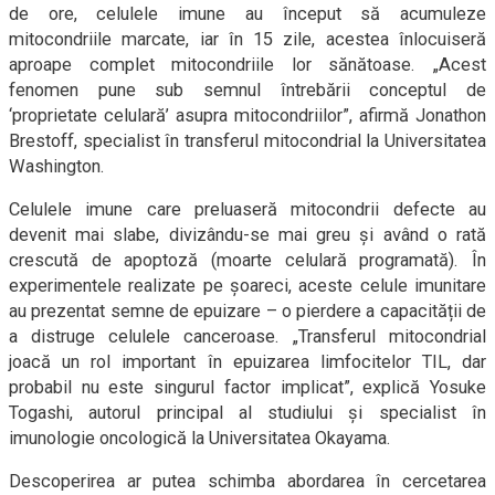
de ore, celulele imune au început să acumuleze
mitocondriile marcate, iar în 15 zile, acestea înlocuiseră
aproape complet mitocondriile lor sănătoase. „Acest
fenomen pune sub semnul întrebării conceptul de
‘proprietate celulară’ asupra mitocondriilor”, afirmă Jonathon
Brestoff, specialist în transferul mitocondrial la Universitatea
Washington.
Celulele imune care preluaseră mitocondrii defecte au
devenit mai slabe, divizându-se mai greu și având o rată
crescută de apoptoză (moarte celulară programată). În
experimentele realizate pe șoareci, aceste celule imunitare
au prezentat semne de epuizare – o pierdere a capacității de
a distruge celulele canceroase. „Transferul mitocondrial
joacă un rol important în epuizarea limfocitelor TIL, dar
probabil nu este singurul factor implicat”, explică Yosuke
Togashi, autorul principal al studiului și specialist în
imunologie oncologică la Universitatea Okayama.
Descoperirea ar putea schimba abordarea în cercetarea