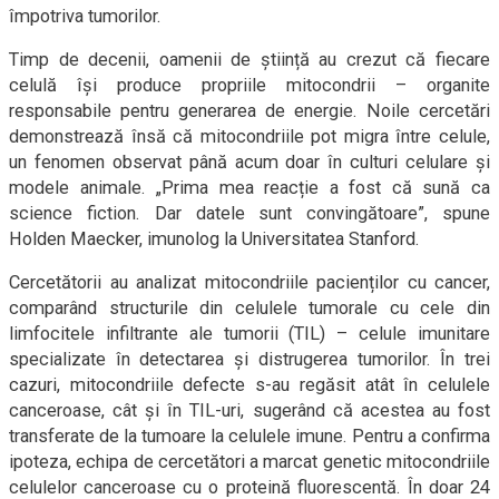
împotriva tumorilor.
Timp de decenii, oamenii de știință au crezut că fiecare
celulă își produce propriile mitocondrii – organite
responsabile pentru generarea de energie. Noile cercetări
demonstrează însă că mitocondriile pot migra între celule,
un fenomen observat până acum doar în culturi celulare și
modele animale. „Prima mea reacție a fost că sună ca
science fiction. Dar datele sunt convingătoare”, spune
Holden Maecker, imunolog la Universitatea Stanford.
Cercetătorii au analizat mitocondriile pacienților cu cancer,
comparând structurile din celulele tumorale cu cele din
limfocitele infiltrante ale tumorii (TIL) – celule imunitare
specializate în detectarea și distrugerea tumorilor. În trei
cazuri, mitocondriile defecte s-au regăsit atât în celulele
canceroase, cât și în TIL-uri, sugerând că acestea au fost
transferate de la tumoare la celulele imune. Pentru a confirma
ipoteza, echipa de cercetători a marcat genetic mitocondriile
celulelor canceroase cu o proteină fluorescentă. În doar 24