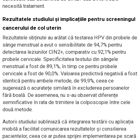
necesită tratament.
Rezultatele studiului și implicațiile pentru screeningul
cancerului de col uterin
Rezultatele obținute au arătat că testarea HPV din probele de
sânge menstrual a avut o sensibilitate de 94,7% pentru
detectarea leziunilor CIN2+, comparativ cu 92,1% pentru
probele cervicale. Specificitatea testului din sângele
menstrual a fost de 89,1%, în timp ce pentru probele
cervicale a fost de 90,0%. Valoarea predictivă negativă a fost
identică pentru ambele metode, de 99,9%, ceea ce
sugerează o acuratețe similară în excluderea persoanelor
fără boală. De asemenea, nu s-au observat diferențe
semnificative în rata de trimitere la colposcopie între cele
două metode.
Autorii studiului subliniază că integrarea testării cu aplicația
mobilă a facilitat comunicarea rezultatelor și consilierea
pacientelor, ceea ce ar putea sprijini implementarea pe scară