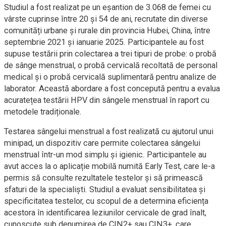
Studiul a fost realizat pe un eșantion de 3.068 de femei cu
vârste cuprinse între 20 și 54 de ani, recrutate din diverse
comunități urbane și rurale din provincia Hubei, China, între
septembrie 2021 și ianuarie 2025. Participantele au fost
supuse testării prin colectarea a trei tipuri de probe: o probă
de sânge menstrual, o probă cervicală recoltată de personal
medical și o probă cervicală suplimentară pentru analize de
laborator. Această abordare a fost concepută pentru a evalua
acuratețea testării HPV din sângele menstrual în raport cu
metodele tradiționale.
Testarea sângelui menstrual a fost realizată cu ajutorul unui
minipad, un dispozitiv care permite colectarea sângelui
menstrual într-un mod simplu și igienic. Participantele au
avut acces la o aplicație mobilă numită Early Test, care le-a
permis să consulte rezultatele testelor și să primească
sfaturi de la specialiști. Studiul a evaluat sensibilitatea și
specificitatea testelor, cu scopul de a determina eficiența
acestora în identificarea leziunilor cervicale de grad înalt,
cunoscute sub denumirea de CIN2+ sau CIN3+, care