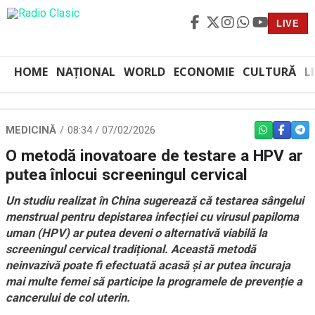
LIVE
HOME
NAȚIONAL
WORLD
ECONOMIE
CULTURĂ
L
MEDICINĂ
08:34 / 07/02/2026
WHATSAPP
FACEBO
TEL
O metodă inovatoare de testare a HPV ar
putea înlocui screeningul cervical
Un studiu realizat în China sugerează că testarea sângelui
menstrual pentru depistarea infecției cu virusul papiloma
uman (HPV) ar putea deveni o alternativă viabilă la
screeningul cervical tradițional. Această metodă
neinvazivă poate fi efectuată acasă și ar putea încuraja
mai multe femei să participe la programele de prevenție a
cancerului de col uterin.