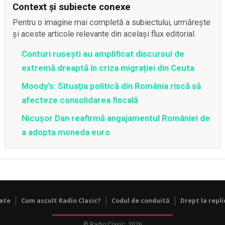
Context și subiecte conexe
Pentru o imagine mai completă a subiectului, urmărește
și aceste articole relevante din același flux editorial.
Conturi rusești au amplificat discursul de
extremă dreaptă în criza migrației din Ceuta
Moody’s: Situația politică din România riscă să
afecteze consolidarea fiscală
Nicușor Dan reafirmă angajamentul României de
a adopta moneda euro
tate
Cum ascult Radio Clasic?
Codul de conduită
Drept la repli
© Radio Clasic, 2026