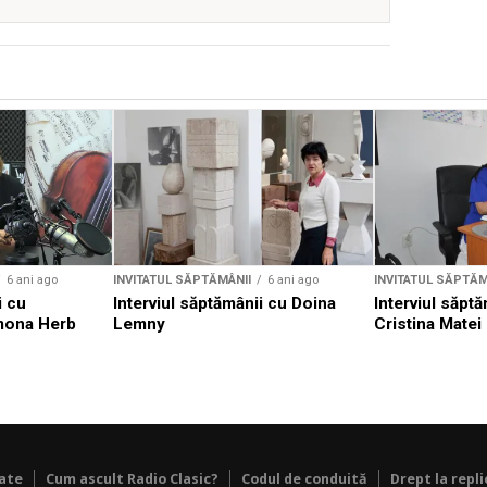
6 ani ago
INVITATUL SĂPTĂMÂNII
6 ani ago
INVITATUL SĂPTĂM
i cu
Interviul săptămânii cu Doina
Interviul săptă
mona Herb
Lemny
Cristina Matei
tate
Cum ascult Radio Clasic?
Codul de conduită
Drept la repli