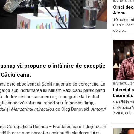
INVITATUL S
Cinci dec
Alecu
10 noiembri
Clasic FM 
de a o...
 Hasnaș vă propune o întâlnire de excepție
i Căciuleanu.
nu este absolvent al Şcolii naţionale de coregrafie. La
INVITATUL S
Interviul s
ardă sub îndrumarea lui Miriam Răducanu participând
Laurenți
ă studiile de dans academic şi coregrafie la Teatrul
Se află în p
 dansează roluri din repertoriu. În acelaşi timp,
de Muzică V
dul
şi
Mandarinul miraculos
de Oleg Danovski,
Amorul
XVII-a, cel...
nal Coregrafic la Rennes – Franţa pe care îl dirijează în
ă în care a colaborat cu celebrităţi ale dansului şi