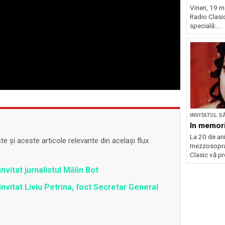
Vineri, 19 m
Radio Clasi
specială:...
INVITATUL S
In memor
La 20 de ani
 și aceste articole relevante din același flux
mezzosopran
Clasic vă pr
nvitat jurnalistul Mălin Bot
nvitat Liviu Petrina, fost Secretar General