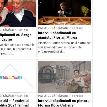
INVITATUL SĂPTĂMÂNII
5 ani ago
ĂPTĂMÂNII
4 ani ago
Interviul săptămânii cu
 săpămânii cu Serge
pianistul Florian Mitrea
bidache
Pianistul Florian Mitrea, unul dintre cei
Celebidache s-a nascut la
mai apreciați tineri muzicieni de
a Paris, fiul renumitului
origine română ai...
mpozitor...
ĂPTĂMÂNII
5 ani ago
INVITATUL SĂPTĂMÂNII
6 ani ago
cială – Festivalul
Interviul săptămânii cu pictorul
diția 2021 la final
Florian Doru Crihană