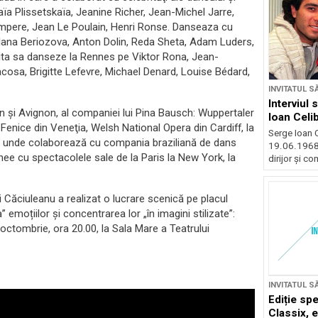
ïa Plissetskaïa, Jeanine Richer, Jean-Michel Jarre,
mpere, Jean Le Poulain, Henri Ronse. Danseaza cu
tlana Beriozova, Anton Dolin, Reda Sheta, Adam Luders,
ita sa danseze la Rennes pe Viktor Rona, Jean-
iacosa, Brigitte Lefevre, Michael Denard, Louise Bédard,
INVITATUL S
Interviul
Lyon şi Avignon, al companiei lui Pina Bausch: Wuppertaler
Ioan Celi
Fenice din Veneţia, Welsh National Opera din Cardiff, la
Serge Ioan 
o unde colaborează cu compania braziliană de dans
19.06.1968 l
ee cu spectacolele sale de la Paris la New York, la
dirijor și co
gi Căciuleanu a realizat o lucrare scenică pe placul
” emoțiilor și concentrarea lor „în imagini stilizate”:
ctombrie, ora 20.00, la Sala Mare a Teatrului
INVITATUL S
Ediție spe
Classix, e