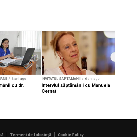
INVITATUL S
Interviul 
Andrei Do
ÂNII
6 ani ago
INVITATUL SĂPTĂMÂNII
6 ani ago
mânii cu dr.
Interviul săptămânii cu Manuela
Cernat
că
Termeni de folosință
Cookie Policy