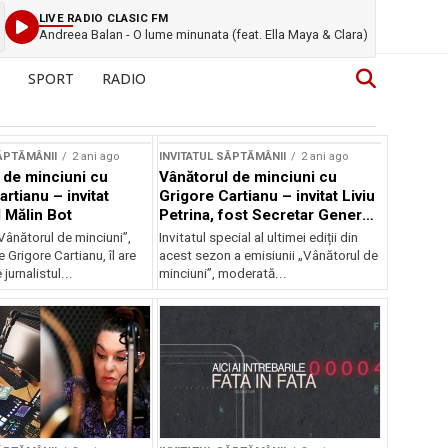
LIVE RADIO CLASIC FM
Andreea Balan - O lume minunata (feat. Ella Maya & Clara)
SPORT
RADIO
ĂPTĂMÂNII
2 ani ago
INVITATUL SĂPTĂMÂNII
2 ani ago
 de minciuni cu
Vânătorul de minciuni cu
rtianu – invitat
Grigore Cartianu – invitat Liviu
l Mălin Bot
Petrina, fost Secretar General
PNȚ-CD
Vânătorul de minciuni”,
Invitatul special al ultimei ediții din
Grigore Cartianu, îl are
acest sezon a emisiunii „Vânătorul de
 jurnalistul...
minciuni”, moderată...