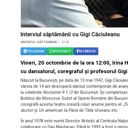
Interviul săptămânii cu Gigi Căciuleanu
INVITATUL SĂPTĂMÂNII
12:30
TELEGRAM
WHATSAPP
FACEBOOK
Vineri, 20 octombrie de la ora 12:00, Irina
cu dansatorul, coregraful și profesorul Gig
Născut la Bucureşti, pe data de 13 mai 1947, Gigi Căciulea
vârsta de 14 ani descoperă dansul contemporan de avang
la celebrele
Nocturne 9 1 /2
din Bucureşti. Îşi completeaz
Bolshoi din Moscova. Solist al Operei Române din Bucureşti
coregrafii acestui teatru crează roluri anume pentru el:
Zi
doctor
şi
Un american la Paris
de Tilde Urseanu etc.
În anul 1978 este numit Director Artistic al Centrului Naţio
colaborare cu Dan Mastacan. Până în 1993 a fost o perioad