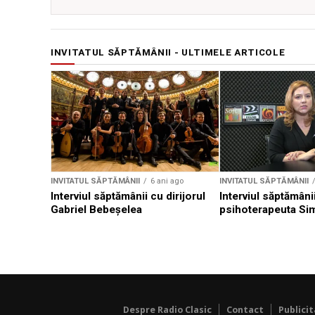
INVITATUL SĂPTĂMÂNII - ULTIMELE ARTICOLE
INVITATUL SĂPTĂMÂNII
6 ani ago
INVITATUL SĂPTĂMÂNII
Interviul săptămânii cu dirijorul
Interviul săptămâni
Gabriel Bebeșelea
psihoterapeuta Si
Despre Radio Clasic
Contact
Publici