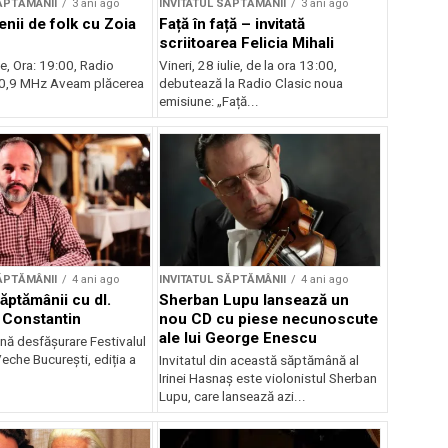
ĂPTĂMÂNII
3 ani ago
INVITATUL SĂPTĂMÂNII
3 ani ago
enii de folk cu Zoia
Față în față – invitată
scriitoarea Felicia Mihali
e, Ora: 19:00, Radio
Vineri, 28 iulie, de la ora 13:00,
90,9 MHz Aveam plăcerea
debutează la Radio Clasic noua
emisiune: „Față...
ĂPTĂMÂNII
4 ani ago
INVITATUL SĂPTĂMÂNII
4 ani ago
ăptămânii cu dl.
Sherban Lupu lansează un
u Constantin
nou CD cu piese necunoscute
ale lui George Enescu
lină desfășurare Festivalul
eche București, ediția a
Invitatul din această săptămână al
Irinei Hasnaș este violonistul Sherban
Lupu, care lansează azi...