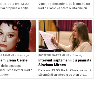
artie, de la ora 13:00,
Vineri, 18 decembrie, de la ora 20:00,
c vă propune o ediție
Radio Clasic vă oferă o întâlnire cu...
ĂPTĂMÂNII
6 ani ago
INVITATUL SĂPTĂMÂNII
6 ani ago
iam Elena Cernei
Interviul săptămânii cu pianista
Sînziana Mircea
 de la dispariția
ei Elena Cernei, Radio
De la ora 13:00, Radio Clasic vă invită
opune...
să urmăriți un interviu cu pianista...