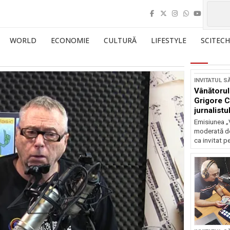
WORLD
ECONOMIE
CULTURĂ
LIFESTYLE
SCITECH
INVITATUL S
Vânătorul
Grigore Ca
jurnalistu
Emisiunea „
moderată de 
ca invitat pe