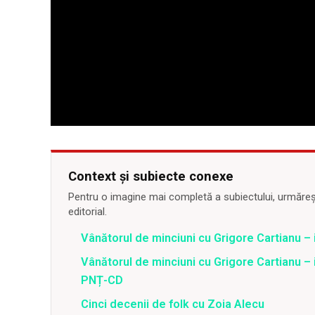
Context și subiecte conexe
Pentru o imagine mai completă a subiectului, urmărește
editorial.
Vânătorul de minciuni cu Grigore Cartianu – i
Vânătorul de minciuni cu Grigore Cartianu – i
PNȚ-CD
Cinci decenii de folk cu Zoia Alecu