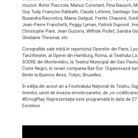
muzicii: Astor Piazzola, Marius Constant, Pina Bausch, Ma
Guy Tudy, François Rabbath, Claude Lefevre, Santiago Se
Ruxandra Racovitza, Maina Gielgud, Yvette Chauviré, Sve
Jean-Pierre Franchetti, Peggy Lyman, Patrick Dupond…Inv
Christophe Paré, Jean Guizerix, Wilfride Piollet, Sandra G
Ghislaine Thesmar, etc.
Coregrafiile sale intră în repertoriul Operelor din Paris, 
Tanztheater, al Operei din Hamburg, Roma, al Teatrului La 
SODRE din Montevideo, la Teatrul Municipal din Sao Paol
Cisne Negro, în Israel compania Bat-Dor. Organizează turn
Berlin la Buenos Aires, Tokyo, Bruxelles.
În ediția din acest an a Festivalului Național de Teatru, Gi
tinerilor, uimit de invazia emoticoanelor, de „re-codificarea
#EmojiPlay. Reprezentația este programată în data de 27 o
Excelsior.