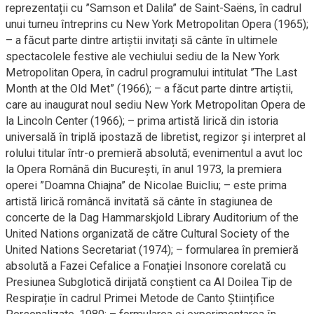
reprezentații cu ”Samson et Dalila” de Saint-Saëns, în cadrul
unui turneu întreprins cu New York Metropolitan Opera (1965);
– a făcut parte dintre artiștii invitați să cânte în ultimele
spectacolele festive ale vechiului sediu de la New York
Metropolitan Opera, în cadrul programului intitulat ”The Last
Month at the Old Met” (1966); – a făcut parte dintre artiștii,
care au inaugurat noul sediu New York Metropolitan Opera de
la Lincoln Center (1966); – prima artistă lirică din istoria
universală în triplă ipostază de libretist, regizor și interpret al
rolului titular într-o premieră absolută; evenimentul a avut loc
la Opera Română din București, în anul 1973, la premiera
operei ”Doamna Chiajna” de Nicolae Buicliu; – este prima
artistă lirică româncă invitată să cânte în stagiunea de
concerte de la Dag Hammarskjold Library Auditorium of the
United Nations organizată de către Cultural Society of the
United Nations Secretariat (1974); – formularea în premieră
absolută a Fazei Cefalice a Fonației Insonore corelată cu
Presiunea Subglotică dirijată conștient ca Al Doilea Tip de
Respirație în cadrul Primei Metode de Canto Științifice