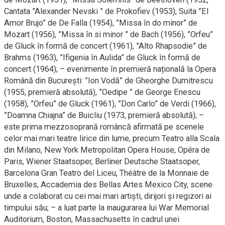
Cantata ”Alexander Nevski ” de Prokofiev (1953), Suita ”El
Amor Brujo” de De Falla (1954), ”Missa în do minor” de
Mozart (1956), ”Missa în si minor ” de Bach (1956), ”Orfeu”
de Gluck în formă de concert (1961), ”Alto Rhapsodie” de
Brahms (1963), ”Ifigenia în Aulida” de Gluck în formă de
concert (1964); – evenimente în premieră națională la Opera
Română din București: ”Ion Vodă” de Gheorghe Dumitrescu
(1955, premieră absolută), ”Oedipe ” de George Enescu
(1958), ”Orfeu” de Gluck (1961), ”Don Carlo” de Verdi (1966),
”Doamna Chiajna” de Buicliu (1973, premieră absolută); –
este prima mezzosoprană româncă afirmată pe scenele
celor mai mari teatre lirice din lume, precum Teatro alla Scala
din Milano, New York Metropolitan Opera House, Opéra de
Paris, Wiener Staatsoper, Berliner Deutsche Staatsoper,
Barcelona Gran Teatro del Liceu, Théâtre de la Monnaie de
Bruxelles, Accademia des Bellas Artes Mexico City, scene
unde a colaborat cu cei mai mari artiști, dirijori și regizori ai
timpului său; – a luat parte la inaugurarea lui War Memorial
Auditorium, Boston, Massachusetts în cadrul unei