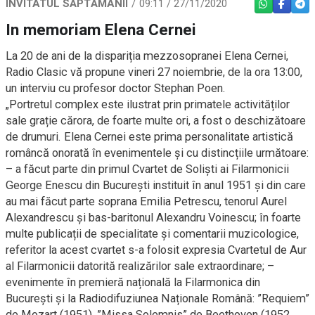
INVITATUL SĂPTĂMÂNII
09:11 / 27/11/2020
WHATSAPP
FACEBO
TEL
In memoriam Elena Cernei
La 20 de ani de la dispariția mezzosopranei Elena Cernei,
Radio Clasic vă propune vineri 27 noiembrie, de la ora 13:00,
un interviu cu profesor doctor Stephan Poen.
„Portretul complex este ilustrat prin primatele activităților
sale grație cărora, de foarte multe ori, a fost o deschizătoare
de drumuri. Elena Cernei este prima personalitate artistică
româncă onorată în evenimentele și cu distincțiile următoare:
– a făcut parte din primul Cvartet de Soliști ai Filarmonicii
George Enescu din București instituit în anul 1951 și din care
au mai făcut parte soprana Emilia Petrescu, tenorul Aurel
Alexandrescu și bas-baritonul Alexandru Voinescu; în foarte
multe publicații de specialitate și comentarii muzicologice,
referitor la acest cvartet s-a folosit expresia Cvartetul de Aur
al Filarmonicii datorită realizărilor sale extraordinare; –
evenimente în premieră națională la Filarmonica din
București și la Radiodifuziunea Naționale Română: ”Requiem”
de Mozart (1951), ”Missa Solemnis” de Beethoven (1952,