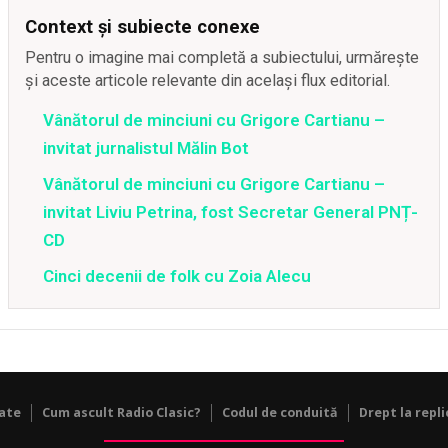
Context și subiecte conexe
Pentru o imagine mai completă a subiectului, urmărește
și aceste articole relevante din același flux editorial.
Vânătorul de minciuni cu Grigore Cartianu –
invitat jurnalistul Mălin Bot
Vânătorul de minciuni cu Grigore Cartianu –
invitat Liviu Petrina, fost Secretar General PNȚ-
CD
Cinci decenii de folk cu Zoia Alecu
tate
Cum ascult Radio Clasic?
Codul de conduită
Drept la repli