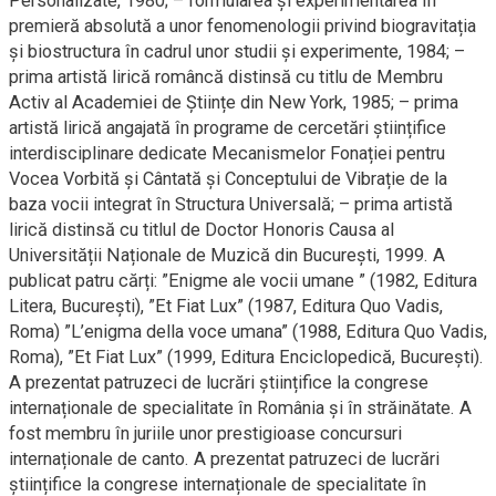
Personalizate, 1980; – formularea și experimentarea în
premieră absolută a unor fenomenologii privind biogravitația
și biostructura în cadrul unor studii și experimente, 1984; –
prima artistă lirică româncă distinsă cu titlu de Membru
Activ al Academiei de Științe din New York, 1985; – prima
artistă lirică angajată în programe de cercetări științifice
interdisciplinare dedicate Mecanismelor Fonației pentru
Vocea Vorbită și Cântată și Conceptului de Vibrație de la
baza vocii integrat în Structura Universală; – prima artistă
lirică distinsă cu titlul de Doctor Honoris Causa al
Universității Naționale de Muzică din București, 1999. A
publicat patru cărți: ”Enigme ale vocii umane ” (1982, Editura
Litera, București), ”Et Fiat Lux” (1987, Editura Quo Vadis,
Roma) ”L’enigma della voce umana” (1988, Editura Quo Vadis,
Roma), ”Et Fiat Lux” (1999, Editura Enciclopedică, București).
A prezentat patruzeci de lucrări științifice la congrese
internaționale de specialitate în România și în străinătate. A
fost membru în juriile unor prestigioase concursuri
internaționale de canto. A prezentat patruzeci de lucrări
științifice la congrese internaționale de specialitate în